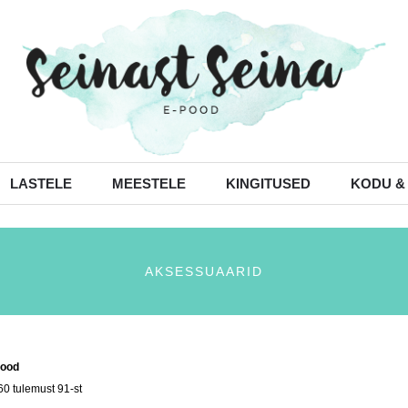
LASTELE
MEESTELE
KINGITUSED
KODU &
AKSESSUAARID
ood
/ Aksessuaarid
60 tulemust 91-st