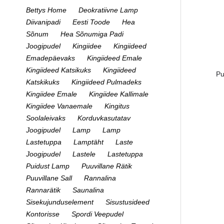
Bettys Home
Deokratiivne Lamp
Diivanipadi
Eesti Toode
Hea
Sõnum
Hea Sõnumiga Padi
Joogipudel
Kingiidee
Kingiideed
Emadepäevaks
Kingiideed Emale
Kingiideed Katsikuks
Kingiideed
Pu
Katskikuks
Kingiideed Pulmadeks
Kingiidee Emale
Kingiidee Kallimale
Kingiidee Vanaemale
Kingitus
Soolaleivaks
Korduvkasutatav
Joogipudel
Lamp
Lamp
Lastetuppa
Lamptäht
Laste
Joogipudel
Lastele
Lastetuppa
Puidust Lamp
Puuvillane Rätik
Puuvillane Sall
Rannalina
Rannarätik
Saunalina
Sisekujunduselement
Sisustusideed
Kontorisse
Spordi Veepudel