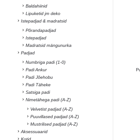
Baldahiinid
Lipuketid jm deko
Istepadjad & madratsid
Põrandapadjad
Istepadjad
Madratsid mängunurka
Padjad
Numbriga padi (1-0)
P
Padi Ankur
Padi Jõehobu
Padi Täheke
Satsiga padi
Nimetähega padi (A-Z)
Velvetist padjad (A-Z)
Puuvillased padjad (A-Z)
Mustrilised padjad (A-Z)
Aksessuaarid
Kotid