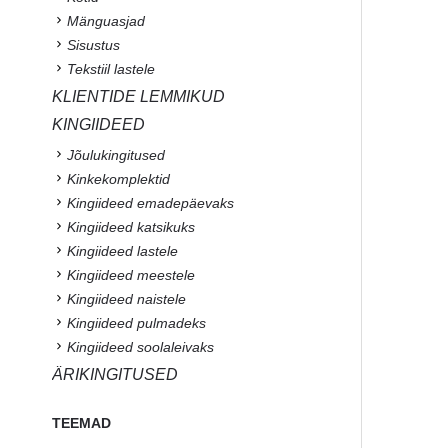
Mänguasjad
Sisustus
Tekstiil lastele
KLIENTIDE LEMMIKUD
KINGIIDEED
Jõulukingitused
Kinkekomplektid
Kingiideed emadepäevaks
Kingiideed katsikuks
Kingiideed lastele
Kingiideed meestele
Kingiideed naistele
Kingiideed pulmadeks
Kingiideed soolaleivaks
ÄRIKINGITUSED
TEEMAD