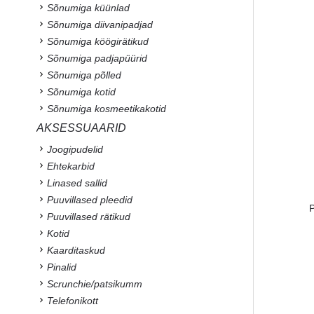
Sõnumiga küünlad
Sõnumiga diivanipadjad
Sõnumiga köögirätikud
Sõnumiga padjapüürid
Sõnumiga põlled
Sõnumiga kotid
Sõnumiga kosmeetikakotid
AKSESSUAARID
Joogipudelid
Ehtekarbid
Linased sallid
Puuvillased pleedid
P
Puuvillased rätikud
Kotid
Kaarditaskud
Pinalid
Scrunchie/patsikumm
Telefonikott