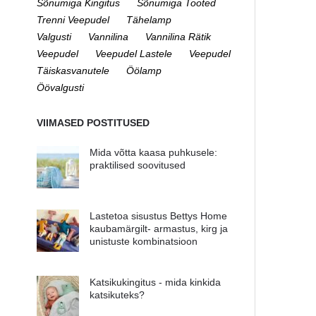
Sõnumiga Kingitus
Sõnumiga Tooted
Trenni Veepudel
Tähelamp
Valgusti
Vannilina
Vannilina Rätik
Veepudel
Veepudel Lastele
Veepudel
Täiskasvanutele
Öölamp
Öövalgusti
VIIMASED POSTITUSED
Mida võtta kaasa puhkusele:
praktilised soovitused
Lastetoa sisustus Bettys Home
kaubamärgilt- armastus, kirg ja
unistuste kombinatsioon
Katsikukingitus - mida kinkida
katsikuteks?