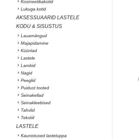
Kosmeetikakotid
Lukuga kotid
AKSESSUAARID LASTELE
KODU & SISUSTUS
Lauamängud
Majapidamine
Küünlad
Lastele
Lambid
Nagid
Peeglid
Puidust tooted
Seinakellad
Seinakleebised
Tahvlid
Tekstiil
LASTELE
Kaunistused lastetuppa