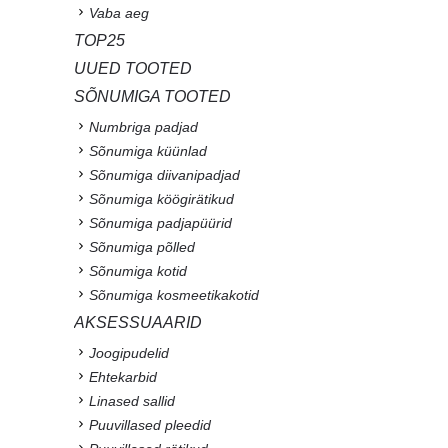
Vaba aeg
TOP25
UUED TOOTED
SÕNUMIGA TOOTED
Numbriga padjad
Sõnumiga küünlad
Sõnumiga diivanipadjad
Sõnumiga köögirätikud
Sõnumiga padjapüürid
Sõnumiga põlled
Sõnumiga kotid
Sõnumiga kosmeetikakotid
AKSESSUAARID
Joogipudelid
Ehtekarbid
Linased sallid
Puuvillased pleedid