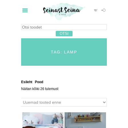
TAG: LAMP
Esileht
/
Pood
/ Tooted siltidega “lamp”
Näitan kõiki 26 tulemust