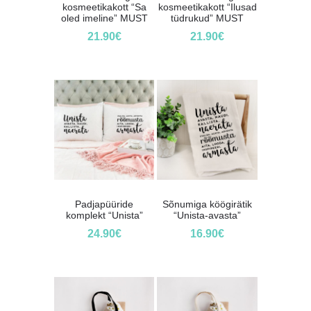
kosmeetikakott “Sa
kosmeetikakott “Ilusad
oled imeline” MUST
tüdrukud” MUST
21.90
€
21.90
€
Padjapüüride
Sõnumiga köögirätik
komplekt “Unista”
“Unista-avasta”
24.90
€
16.90
€