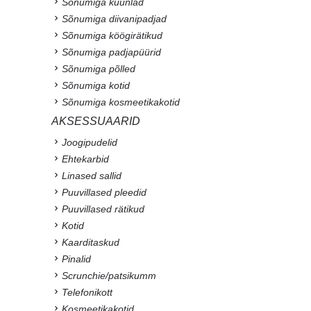
Sõnumiga küünlad
Sõnumiga diivanipadjad
Sõnumiga köögirätikud
Sõnumiga padjapüürid
Sõnumiga põlled
Sõnumiga kotid
Sõnumiga kosmeetikakotid
AKSESSUAARID
Joogipudelid
Ehtekarbid
Linased sallid
Puuvillased pleedid
Puuvillased rätikud
Kotid
Kaarditaskud
Pinalid
Scrunchie/patsikumm
Telefonikott
Kosmeetikakotid