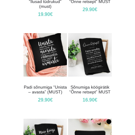
“Ilusad tüdrukud”
“Õnne retsept” MUST
(must)
29.90
€
19.90
€
Padi sõnumiga “Unista
Sõnumiga köögirätik
– avasta” (MUST)
“Õnne retsept” MUST
29.90
€
16.90
€