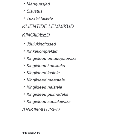
Mänguasjad
Sisustus
Tekstiil lastele
KLIENTIDE LEMMIKUD
KINGIIDEED
Jõulukingitused
Kinkekomplektid
Kingiideed emadepäevaks
Kingiideed katsikuks
Kingiideed lastele
Kingiideed meestele
Kingiideed naistele
Kingiideed pulmadeks
Kingiideed soolaleivaks
ÄRIKINGITUSED
TEEMAD