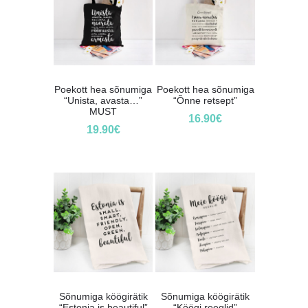
Poekott hea sõnumiga
Poekott hea sõnumiga
“Unista, avasta…”
“Õnne retsept”
MUST
16.90
€
19.90
€
Sõnumiga köögirätik
Sõnumiga köögirätik
“Estonia is beautiful”
“Köögi reeglid”