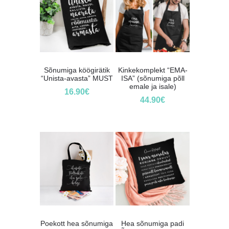
Sõnumiga köögirätik
Kinkekomplekt “EMA-
“Unista-avasta” MUST
ISA” (sõnumiga põll
emale ja isale)
16.90
€
44.90
€
Poekott hea sõnumiga
Hea sõnumiga padi