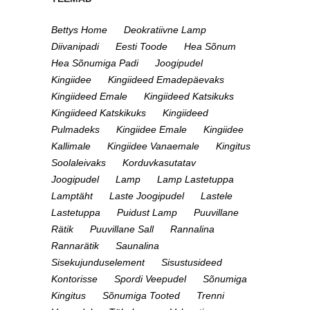
Bettys Home
Deokratiivne Lamp
Diivanipadi
Eesti Toode
Hea Sõnum
Hea Sõnumiga Padi
Joogipudel
Kingiidee
Kingiideed Emadepäevaks
Kingiideed Emale
Kingiideed Katsikuks
Kingiideed Katskikuks
Kingiideed
Pulmadeks
Kingiidee Emale
Kingiidee
Kallimale
Kingiidee Vanaemale
Kingitus
Soolaleivaks
Korduvkasutatav
Joogipudel
Lamp
Lamp Lastetuppa
Lamptäht
Laste Joogipudel
Lastele
Lastetuppa
Puidust Lamp
Puuvillane
Rätik
Puuvillane Sall
Rannalina
Rannarätik
Saunalina
Sisekujunduselement
Sisustusideed
Kontorisse
Spordi Veepudel
Sõnumiga
Kingitus
Sõnumiga Tooted
Trenni