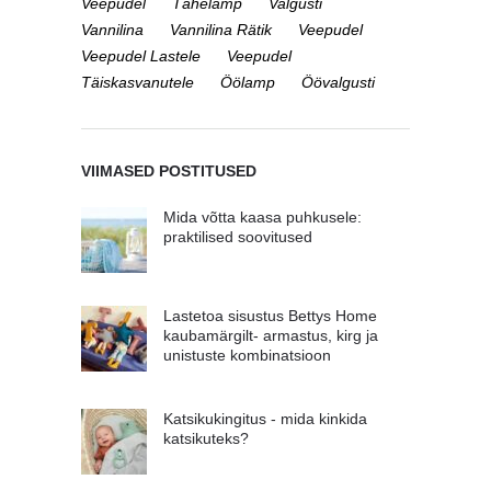
Veepudel
Tähelamp
Valgusti
Vannilina
Vannilina Rätik
Veepudel
Veepudel Lastele
Veepudel
Täiskasvanutele
Öölamp
Öövalgusti
VIIMASED POSTITUSED
Mida võtta kaasa puhkusele:
praktilised soovitused
Lastetoa sisustus Bettys Home
kaubamärgilt- armastus, kirg ja
unistuste kombinatsioon
Katsikukingitus - mida kinkida
katsikuteks?