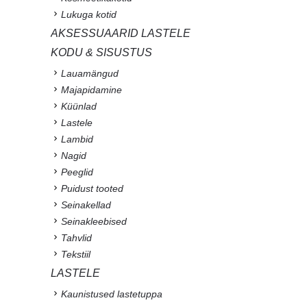
Lukuga kotid
AKSESSUAARID LASTELE
KODU & SISUSTUS
Lauamängud
Majapidamine
Küünlad
Lastele
Lambid
Nagid
Peeglid
Puidust tooted
Seinakellad
Seinakleebised
Tahvlid
Tekstiil
LASTELE
Kaunistused lastetuppa