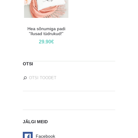
Hea sõnumiga padi
“Ilusad tüdrukud!”
29.90
€
OTSI
JÄLGI MEID
Facebook