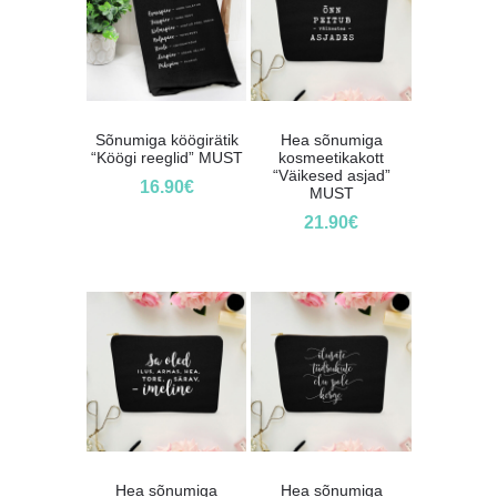
Sõnumiga köögirätik
Hea sõnumiga
“Köögi reeglid” MUST
kosmeetikakott
“Väikesed asjad”
16.90
€
MUST
21.90
€
Hea sõnumiga
Hea sõnumiga