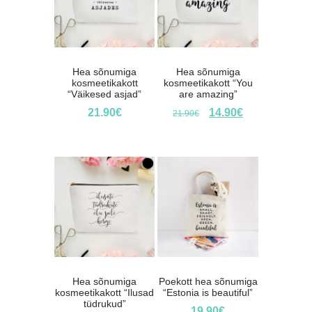
Hea sõnumiga
Hea sõnumiga
kosmeetikakott
kosmeetikakott “You
“Väikesed asjad”
are amazing”
21.90
€
14.90
€
21.90
€
Hea sõnumiga
Poekott hea sõnumiga
kosmeetikakott “Ilusad
“Estonia is beautiful”
tüdrukud”
19.90
€