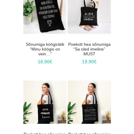
Sõnumiga köögirätik
Poekott hea sõnumiga
“Minu köögis on
“Sa oled imeline”
vein…”
MUST
16.90
€
19.90
€