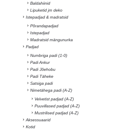
Baldahiinid
Lipuketid jm deko
Istepadjad & madratsid
Põrandapadjad
Istepadjad
Madratsid mängunurka
Padjad
Numbriga padi (1-0)
Padi Ankur
Padi Jõehobu
Padi Täheke
Satsiga padi
Nimetähega padi (A-Z)
Velvetist padjad (A-Z)
Puuvillased padjad (A-Z)
Mustrilised padjad (A-Z)
Aksessuaarid
Kotid