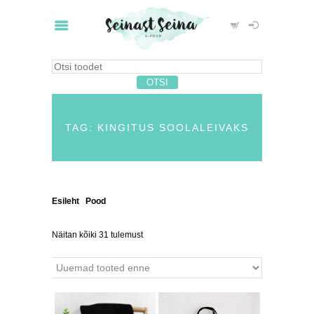
TAG: KINGITUS SOOLALEIVAKS
Esileht
/
Pood
/ Tooted siltidega “kingitus
soolaleivaks”
Näitan kõiki 31 tulemust