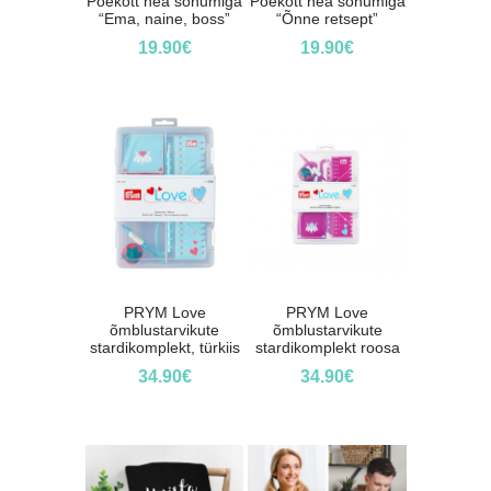
Poekott hea sõnumiga
Poekott hea sõnumiga
“Ema, naine, boss”
“Õnne retsept”
19.90
€
19.90
€
PRYM Love
PRYM Love
õmblustarvikute
õmblustarvikute
stardikomplekt, türkiis
stardikomplekt roosa
34.90
€
34.90
€