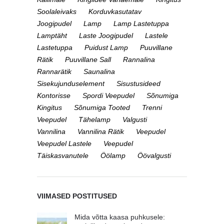
Soolaleivaks
Korduvkasutatav
Joogipudel
Lamp
Lamp Lastetuppa
Lamptäht
Laste Joogipudel
Lastele
Lastetuppa
Puidust Lamp
Puuvillane
Rätik
Puuvillane Sall
Rannalina
Rannarätik
Saunalina
Sisekujunduselement
Sisustusideed
Kontorisse
Spordi Veepudel
Sõnumiga
Kingitus
Sõnumiga Tooted
Trenni
Veepudel
Tähelamp
Valgusti
Vannilina
Vannilina Rätik
Veepudel
Veepudel Lastele
Veepudel
Täiskasvanutele
Öölamp
Öövalgusti
VIIMASED POSTITUSED
Mida võtta kaasa puhkusele: