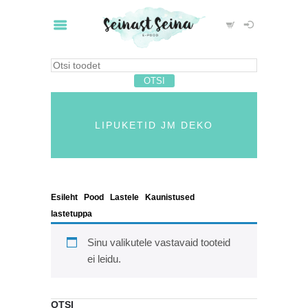
LIPUKETID JM DEKO
Esileht
/
Pood
/
Lastele
/
Kaunistused
lastetuppa
/ Lipuketid jm deko
Sinu valikutele vastavaid tooteid
ei leidu.
OTSI