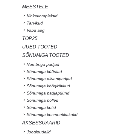
MEESTELE
Kinkekomplektid
Tarvikud
Vaba aeg
TOP25
UUED TOOTED
SÕNUMIGA TOOTED
Numbriga padjad
Sõnumiga küünlad
Sõnumiga diivanipadjad
Sõnumiga köögirätikud
Sõnumiga padjapüürid
Sõnumiga põlled
Sõnumiga kotid
Sõnumiga kosmeetikakotid
AKSESSUAARID
Joogipudelid