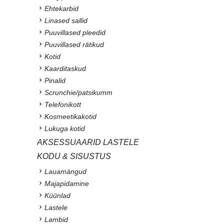
Ehtekarbid
Linased sallid
Puuvillased pleedid
Puuvillased rätikud
Kotid
Kaarditaskud
Pinalid
Scrunchie/patsikumm
Telefonikott
Kosmeetikakotid
Lukuga kotid
AKSESSUAARID LASTELE
KODU & SISUSTUS
Lauamängud
Majapidamine
Küünlad
Lastele
Lambid