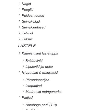
Nagid
Peeglid
Puidust tooted
Seinakellad
Seinakleebised
Tahvlid
Tekstiil
LASTELE
Kaunistused lastetuppa
Baldahiinid
Lipuketid jm deko
Istepadjad & madratsid
Põrandapadjad
Istepadjad
Madratsid mängunurka
Padjad
Numbriga padi (1-0)