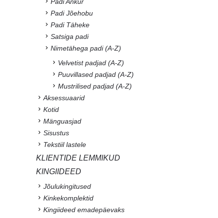
Padi Ankur
Padi Jõehobu
Padi Täheke
Satsiga padi
Nimetähega padi (A-Z)
Velvetist padjad (A-Z)
Puuvillased padjad (A-Z)
Mustrilised padjad (A-Z)
Aksessuaarid
Kotid
Mänguasjad
Sisustus
Tekstiil lastele
KLIENTIDE LEMMIKUD
KINGIIDEED
Jõulukingitused
Kinkekomplektid
Kingiideed emadepäevaks