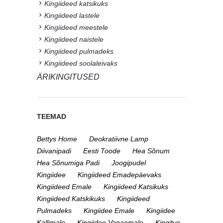
Kingiideed katsikuks
Kingiideed lastele
Kingiideed meestele
Kingiideed naistele
Kingiideed pulmadeks
Kingiideed soolaleivaks
ÄRIKINGITUSED
TEEMAD
Bettys Home
Deokratiivne Lamp
Diivanipadi
Eesti Toode
Hea Sõnum
Hea Sõnumiga Padi
Joogipudel
Kingiidee
Kingiideed Emadepäevaks
Kingiideed Emale
Kingiideed Katsikuks
Kingiideed Katskikuks
Kingiideed
Pulmadeks
Kingiidee Emale
Kingiidee
Kallimale
Kingiidee Vanaemale
Kingitus