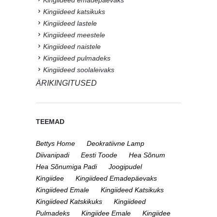
Kingiideed katsikuks
Kingiideed lastele
Kingiideed meestele
Kingiideed naistele
Kingiideed pulmadeks
Kingiideed soolaleivaks
ÄRIKINGITUSED
TEEMAD
Bettys Home
Deokratiivne Lamp
Diivanipadi
Eesti Toode
Hea Sõnum
Hea Sõnumiga Padi
Joogipudel
Kingiidee
Kingiideed Emadepäevaks
Kingiideed Emale
Kingiideed Katsikuks
Kingiideed Katskikuks
Kingiideed
Pulmadeks
Kingiidee Emale
Kingiidee