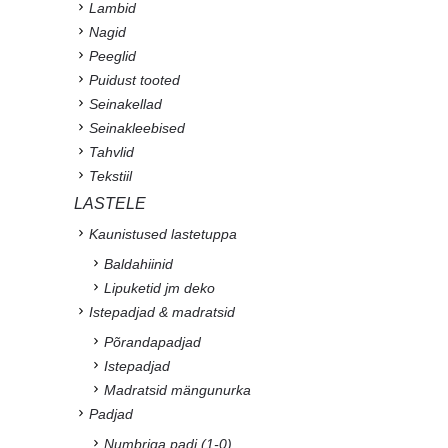
Lambid
Nagid
Peeglid
Puidust tooted
Seinakellad
Seinakleebised
Tahvlid
Tekstiil
LASTELE
Kaunistused lastetuppa
Baldahiinid
Lipuketid jm deko
Istepadjad & madratsid
Põrandapadjad
Istepadjad
Madratsid mängunurka
Padjad
Numbriga padi (1-0)