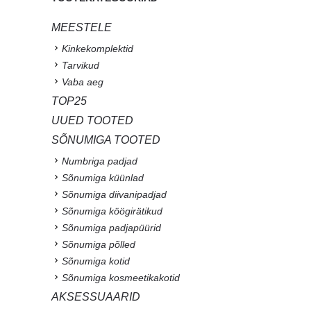
MEESTELE
Kinkekomplektid
Tarvikud
Vaba aeg
TOP25
UUED TOOTED
SÕNUMIGA TOOTED
Numbriga padjad
Sõnumiga küünlad
Sõnumiga diivanipadjad
Sõnumiga köögirätikud
Sõnumiga padjapüürid
Sõnumiga põlled
Sõnumiga kotid
Sõnumiga kosmeetikakotid
AKSESSUAARID