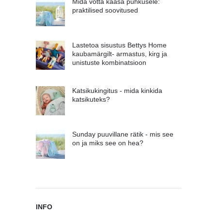
Mida võtta kaasa puhkusele:
praktilised soovitused
Lastetoa sisustus Bettys Home
kaubamärgilt- armastus, kirg ja
unistuste kombinatsioon
Katsikukingitus - mida kinkida
katsikuteks?
Sunday puuvillane rätik - mis see
on ja miks see on hea?
INFO