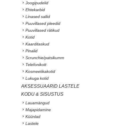
Joogipudelid
Ehtekarbid
Linased sallid
Puuvillased pleedid
Puuvillased rätikud
Kotid
Kaarditaskud
Pinalid
Scrunchie/patsikumm
Telefonikott
Kosmeetikakotid
Lukuga kotid
AKSESSUAARID LASTELE
KODU & SISUSTUS
Lauamängud
Majapidamine
Küünlad
Lastele