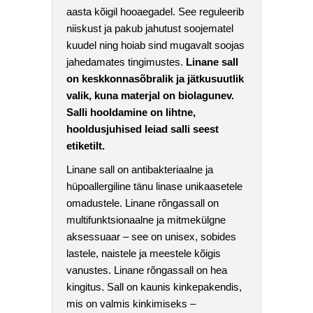
aasta kõigil hooaegadel. See reguleerib
niiskust ja pakub jahutust soojematel
kuudel ning hoiab sind mugavalt soojas
jahedamates tingimustes.
Linane sall
on keskkonnasõbralik ja jätkusuutlik
valik, kuna materjal on biolagunev.
Salli hooldamine on lihtne,
hooldusjuhised leiad salli seest
etiketilt.
Linane sall on antibakteriaalne ja
hüpoallergiline tänu linase unikaasetele
omadustele. Linane rõngassall on
multifunktsionaalne ja mitmekülgne
aksessuaar – see on unisex, sobides
lastele, naistele ja meestele kõigis
vanustes. Linane rõngassall on hea
kingitus. Sall on kaunis kinkepakendis,
mis on valmis kinkimiseks –