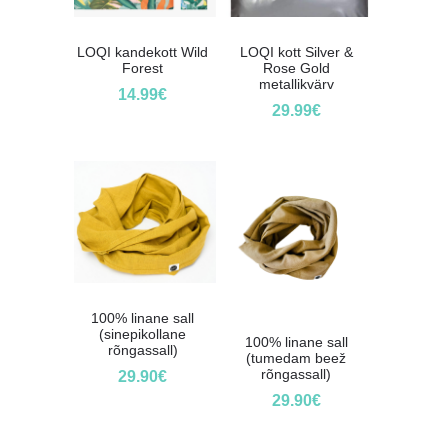
LOQI kandekott Wild
LOQI kott Silver &
Forest
Rose Gold
metallikvärv
14.99
€
29.99
€
100% linane sall
(sinepikollane
100% linane sall
rõngassall)
(tumedam beež
rõngassall)
29.90
€
29.90
€