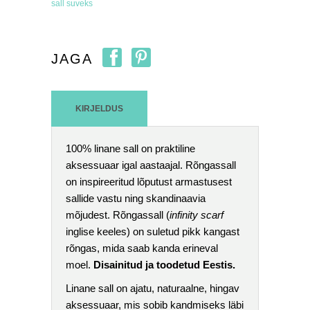
sall suveks
JAGA
KIRJELDUS
100% linane sall on praktiline
aksessuaar igal aastaajal. Rõngassall
on inspireeritud lõputust armastusest
sallide vastu ning skandinaavia
mõjudest. Rõngassall (
infinity scarf
inglise keeles) on suletud pikk kangast
rõngas, mida saab kanda erineval
moel.
Disainitud ja toodetud Eestis.
Linane sall on ajatu, naturaalne, hingav
aksessuaar, mis sobib kandmiseks läbi