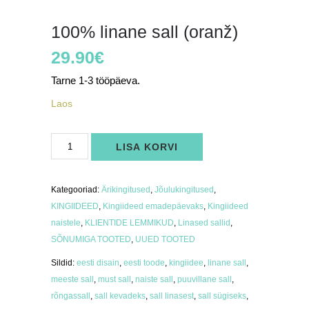
100% linane sall (oranž)
29.90
€
Tarne 1-3 tööpäeva.
Laos
100%
LISA KORVI
linane
sall
(oranž)
kogus
Kategooriad:
Ärikingitused
,
Jõulukingitused
,
KINGIIDEED
,
Kingiideed emadepäevaks
,
Kingiideed
naistele
,
KLIENTIDE LEMMIKUD
,
Linased sallid
,
SÕNUMIGA TOOTED
,
UUED TOOTED
Sildid:
eesti disain
,
eesti toode
,
kingiidee
,
linane sall
,
meeste sall
,
must sall
,
naiste sall
,
puuvillane sall
,
rõngassall
,
sall kevadeks
,
sall linasest
,
sall sügiseks
,