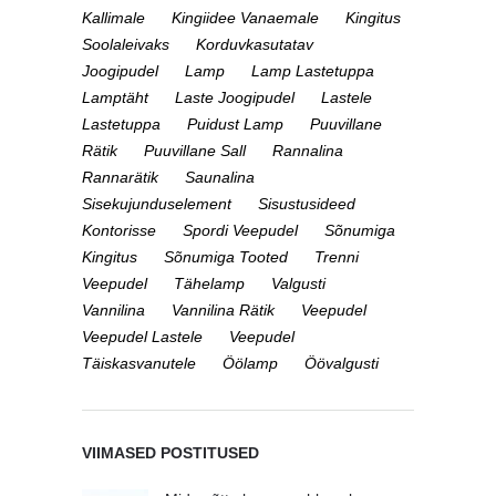
Kallimale
Kingiidee Vanaemale
Kingitus
Soolaleivaks
Korduvkasutatav
Joogipudel
Lamp
Lamp Lastetuppa
Lamptäht
Laste Joogipudel
Lastele
Lastetuppa
Puidust Lamp
Puuvillane
Rätik
Puuvillane Sall
Rannalina
Rannarätik
Saunalina
Sisekujunduselement
Sisustusideed
Kontorisse
Spordi Veepudel
Sõnumiga
Kingitus
Sõnumiga Tooted
Trenni
Veepudel
Tähelamp
Valgusti
Vannilina
Vannilina Rätik
Veepudel
Veepudel Lastele
Veepudel
Täiskasvanutele
Öölamp
Öövalgusti
VIIMASED POSTITUSED