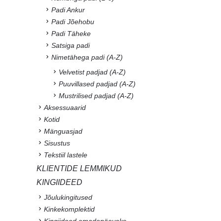
Padi Ankur
Padi Jõehobu
Padi Täheke
Satsiga padi
Nimetähega padi (A-Z)
Velvetist padjad (A-Z)
Puuvillased padjad (A-Z)
Mustrilised padjad (A-Z)
Aksessuaarid
Kotid
Mänguasjad
Sisustus
Tekstiil lastele
KLIENTIDE LEMMIKUD
KINGIIDEED
Jõulukingitused
Kinkekomplektid
Kingiideed emadepäevaks