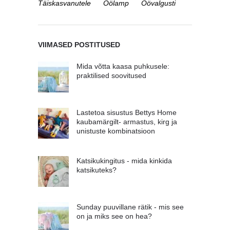
Täiskasvanutele
Öölamp
Öövalgusti
VIIMASED POSTITUSED
Mida võtta kaasa puhkusele:
praktilised soovitused
Lastetoa sisustus Bettys Home
kaubamärgilt- armastus, kirg ja
unistuste kombinatsioon
Katsikukingitus - mida kinkida
katsikuteks?
Sunday puuvillane rätik - mis see
on ja miks see on hea?