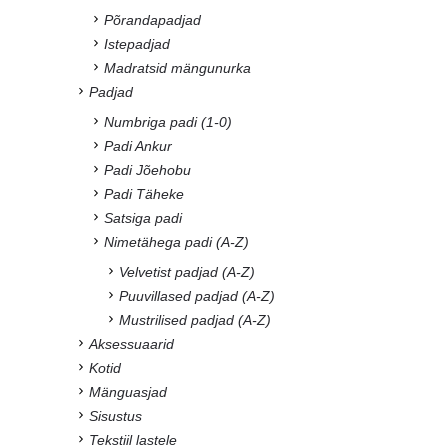
Põrandapadjad
Istepadjad
Madratsid mängunurka
Padjad
Numbriga padi (1-0)
Padi Ankur
Padi Jõehobu
Padi Täheke
Satsiga padi
Nimetähega padi (A-Z)
Velvetist padjad (A-Z)
Puuvillased padjad (A-Z)
Mustrilised padjad (A-Z)
Aksessuaarid
Kotid
Mänguasjad
Sisustus
Tekstiil lastele