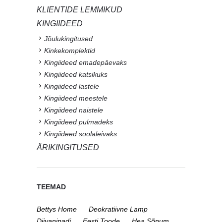
KLIENTIDE LEMMIKUD
KINGIIDEED
Jõulukingitused
Kinkekomplektid
Kingiideed emadepäevaks
Kingiideed katsikuks
Kingiideed lastele
Kingiideed meestele
Kingiideed naistele
Kingiideed pulmadeks
Kingiideed soolaleivaks
ÄRIKINGITUSED
TEEMAD
Bettys Home
Deokratiivne Lamp
Diivanipadi
Eesti Toode
Hea Sõnum