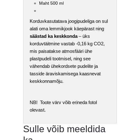
Maht 500 ml
Korduvkasutatava joogipudeliga on sul
alati oma lemmikjook käepärast ning
säästad ka keskkonda
– üks
korduvtäitmine vastab -0,16 kg CO2,
mis paisatakse atmosfääri ühe
plastpudeli tootmisel, ning see
vähendab ühekordsete pudelite ja
tasside äraviskamisega kaasnevat
keskkonnamõju.
NB! Toote värv võib erineda fotol
olevast.
Sulle võib meeldida