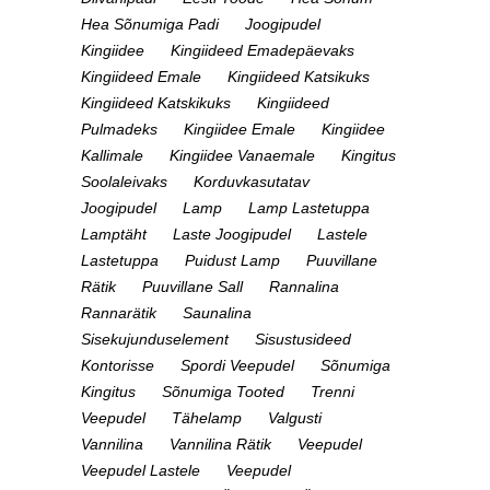
Hea Sõnumiga Padi
Joogipudel
Kingiidee
Kingiideed Emadepäevaks
Kingiideed Emale
Kingiideed Katsikuks
Kingiideed Katskikuks
Kingiideed
Pulmadeks
Kingiidee Emale
Kingiidee
Kallimale
Kingiidee Vanaemale
Kingitus
Soolaleivaks
Korduvkasutatav
Joogipudel
Lamp
Lamp Lastetuppa
Lamptäht
Laste Joogipudel
Lastele
Lastetuppa
Puidust Lamp
Puuvillane
Rätik
Puuvillane Sall
Rannalina
Rannarätik
Saunalina
Sisekujunduselement
Sisustusideed
Kontorisse
Spordi Veepudel
Sõnumiga
Kingitus
Sõnumiga Tooted
Trenni
Veepudel
Tähelamp
Valgusti
Vannilina
Vannilina Rätik
Veepudel
Veepudel Lastele
Veepudel