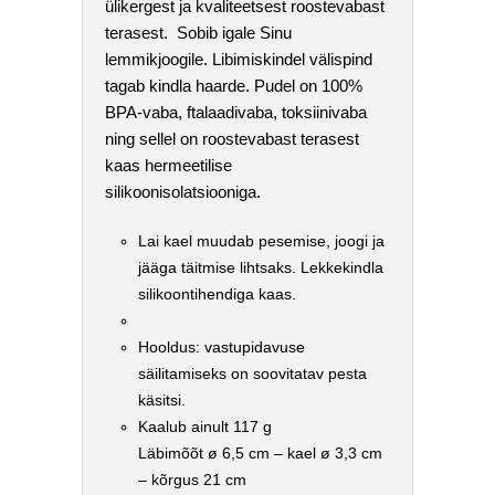
ülikergest ja kvaliteetsest roostevabast
terasest. Sobib igale Sinu
lemmikjoogile. Libimiskindel välispind
tagab kindla haarde. Pudel on 100%
BPA-vaba, ftalaadivaba, toksiinivaba
ning sellel on roostevabast terasest
kaas hermeetilise
silikoonisolatsiooniga.
Lai kael muudab pesemise, joogi ja
jääga täitmise lihtsaks. Lekkekindla
silikoontihendiga kaas.
Hooldus: vastupidavuse
säilitamiseks on soovitatav pesta
käsitsi.
Kaalub ainult 117 g
Läbimõõt ø 6,5 cm – kael ø 3,3 cm
– kõrgus 21 cm