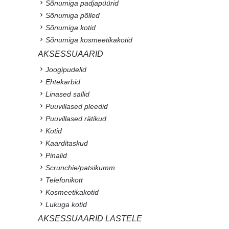
Sõnumiga padjapüürid
Sõnumiga põlled
Sõnumiga kotid
Sõnumiga kosmeetikakotid
AKSESSUAARID
Joogipudelid
Ehtekarbid
Linased sallid
Puuvillased pleedid
Puuvillased rätikud
Kotid
Kaarditaskud
Pinalid
Scrunchie/patsikumm
Telefonikott
Kosmeetikakotid
Lukuga kotid
AKSESSUAARID LASTELE