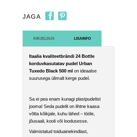
JAGA
KIRJELDUS
LISAINFO
Itaalia kvaliteetbrändi 24 Bottle
korduvkasutatav pudel Urban
Tuxedo Black 500 ml
on ideaalse
suurusega ülimalt kerge pudel.
Sa ei pea enam kunagi plastpudelist
jooma! Seda pudelit on lihtne kaasa
võtta kõikjale, kuhu lähed – tööle,
jõusaali, kooli või loodusesse.
Valmistatud toiduainekindlast,