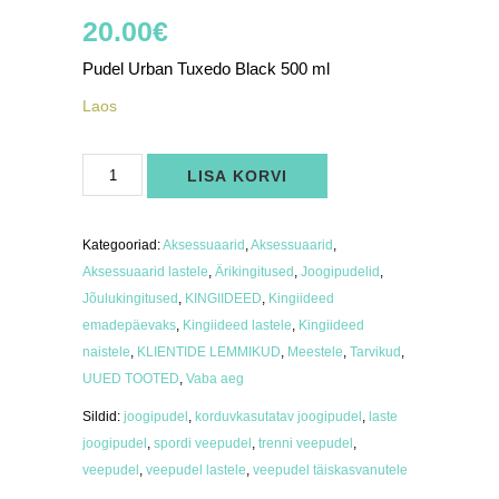
20.00
€
Pudel Urban Tuxedo Black 500 ml
Laos
Pudel
LISA KORVI
Urban
Tuxedo
Black
500
ml
Kategooriad:
Aksessuaarid
,
Aksessuaarid
,
kogus
Aksessuaarid lastele
,
Ärikingitused
,
Joogipudelid
,
Jõulukingitused
,
KINGIIDEED
,
Kingiideed
emadepäevaks
,
Kingiideed lastele
,
Kingiideed
naistele
,
KLIENTIDE LEMMIKUD
,
Meestele
,
Tarvikud
,
UUED TOOTED
,
Vaba aeg
Sildid:
joogipudel
,
korduvkasutatav joogipudel
,
laste
joogipudel
,
spordi veepudel
,
trenni veepudel
,
veepudel
,
veepudel lastele
,
veepudel täiskasvanutele