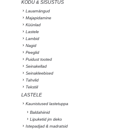
KODU & SISUSTUS
Lauamängud
Majapidamine
Küünlad
Lastele
Lambid
Nagid
Peeglid
Puidust tooted
Seinakellad
Seinakleebised
Tahvlid
Tekstiil
LASTELE
Kaunistused lastetuppa
Baldahiinid
Lipuketid jm deko
Istepadjad & madratsid