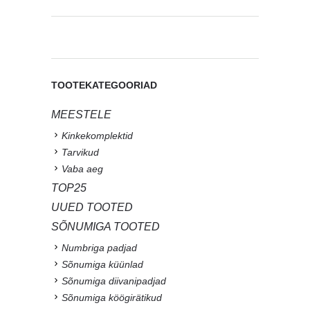
TOOTEKATEGOORIAD
MEESTELE
Kinkekomplektid
Tarvikud
Vaba aeg
TOP25
UUED TOOTED
SÕNUMIGA TOOTED
Numbriga padjad
Sõnumiga küünlad
Sõnumiga diivanipadjad
Sõnumiga köögirätikud