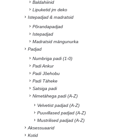
Baldahiinid
Lipuketid jm deko
Istepadjad & madratsid
Põrandapadjad
Istepadjad
Madratsid mängunurka
Padjad
Numbriga padi (1-0)
Padi Ankur
Padi Jõehobu
Padi Täheke
Satsiga padi
Nimetähega padi (A-Z)
Velvetist padjad (A-Z)
Puuvillased padjad (A-Z)
Mustrilised padjad (A-Z)
Aksessuaarid
Kotid