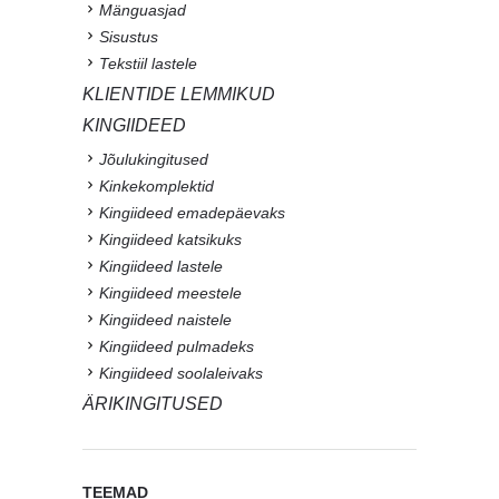
Mänguasjad
Sisustus
Tekstiil lastele
KLIENTIDE LEMMIKUD
KINGIIDEED
Jõulukingitused
Kinkekomplektid
Kingiideed emadepäevaks
Kingiideed katsikuks
Kingiideed lastele
Kingiideed meestele
Kingiideed naistele
Kingiideed pulmadeks
Kingiideed soolaleivaks
ÄRIKINGITUSED
TEEMAD