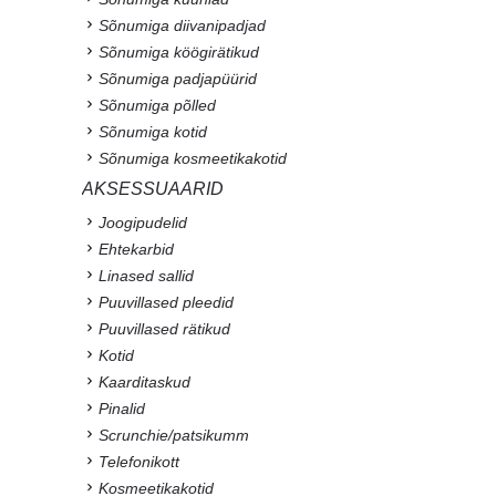
Sõnumiga diivanipadjad
Sõnumiga köögirätikud
Sõnumiga padjapüürid
Sõnumiga põlled
Sõnumiga kotid
Sõnumiga kosmeetikakotid
AKSESSUAARID
Joogipudelid
Ehtekarbid
Linased sallid
Puuvillased pleedid
Puuvillased rätikud
Kotid
Kaarditaskud
Pinalid
Scrunchie/patsikumm
Telefonikott
Kosmeetikakotid