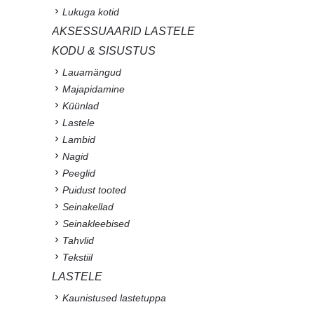
Lukuga kotid
AKSESSUAARID LASTELE
KODU & SISUSTUS
Lauamängud
Majapidamine
Küünlad
Lastele
Lambid
Nagid
Peeglid
Puidust tooted
Seinakellad
Seinakleebised
Tahvlid
Tekstiil
LASTELE
Kaunistused lastetuppa