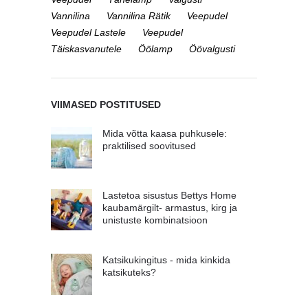
Vannilina
Vannilina Rätik
Veepudel
Veepudel Lastele
Veepudel
Täiskasvanutele
Öölamp
Öövalgusti
VIIMASED POSTITUSED
Mida võtta kaasa puhkusele:
praktilised soovitused
Lastetoa sisustus Bettys Home
kaubamärgilt- armastus, kirg ja
unistuste kombinatsioon
Katsikukingitus - mida kinkida
katsikuteks?