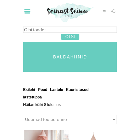
BALDAHIINID
Esileht
/
Pood
/
Lastele
/
Kaunistused
lastetuppa
/ Baldahiinid
Näitan kõiki 8 tulemust