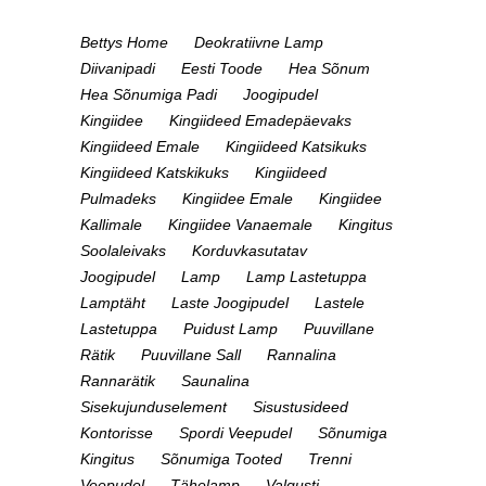
Bettys Home
Deokratiivne Lamp
Diivanipadi
Eesti Toode
Hea Sõnum
Hea Sõnumiga Padi
Joogipudel
Kingiidee
Kingiideed Emadepäevaks
Kingiideed Emale
Kingiideed Katsikuks
Kingiideed Katskikuks
Kingiideed
Pulmadeks
Kingiidee Emale
Kingiidee
Kallimale
Kingiidee Vanaemale
Kingitus
Soolaleivaks
Korduvkasutatav
Joogipudel
Lamp
Lamp Lastetuppa
Lamptäht
Laste Joogipudel
Lastele
Lastetuppa
Puidust Lamp
Puuvillane
Rätik
Puuvillane Sall
Rannalina
Rannarätik
Saunalina
Sisekujunduselement
Sisustusideed
Kontorisse
Spordi Veepudel
Sõnumiga
Kingitus
Sõnumiga Tooted
Trenni
Veepudel
Tähelamp
Valgusti