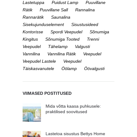
Lastetuppa
Puidust Lamp
Puuvillane
Rätik
Puuvillane Sall
Rannalina
Rannarätik
Saunalina
Sisekujunduselement
Sisustusideed
Kontorisse
Spordi Veepudel
Sõnumiga
Kingitus
Sõnumiga Tooted
Trenni
Veepudel
Tähelamp
Valgusti
Vannilina
Vannilina Rätik
Veepudel
Veepudel Lastele
Veepudel
Täiskasvanutele
Öölamp
Öövalgusti
VIIMASED POSTITUSED
Mida võtta kaasa puhkusele:
praktilised soovitused
Lastetoa sisustus Bettys Home