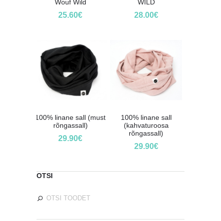
Wouf Wild
WILD
25.60
€
28.00
€
100% linane sall (must
100% linane sall
rõngassall)
(kahvaturoosa
rõngassall)
29.90
€
29.90
€
OTSI