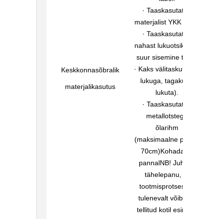
· Taaskasutatud
materjalist YKK lukud
· Taaskasutatud
nahast lukuotsik· üks
suur sisemine tasku
· Kaks välitaskut (ees
Keskkonnasõbralik
lukuga, tagaküljel
materjalikasutus
lukuta).
· Taaskasutatud
metallotstega
õlarihm
(maksimaalne pikkus
70cm)Kohadatav
pannalNB! Juhime
tähelepanu, et
tootmisprotsessist
tulenevalt võib teie
tellitud kotil esineda