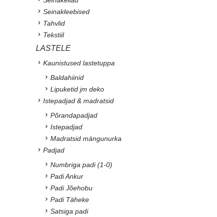
Seinakleebised
Tahvlid
Tekstiil
LASTELE
Kaunistused lastetuppa
Baldahiinid
Lipuketid jm deko
Istepadjad & madratsid
Põrandapadjad
Istepadjad
Madratsid mängunurka
Padjad
Numbriga padi (1-0)
Padi Ankur
Padi Jõehobu
Padi Täheke
Satsiga padi