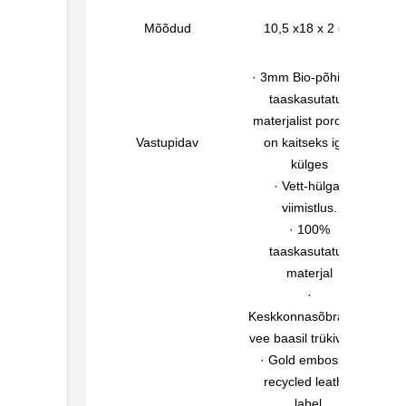
Mõõdud
10,5 x18 x 2 cm
· 3mm Bio-põhine ja
taaskasutatud
materjalist poroloon
Vastupidav
on kaitseks igas
külges
· Vett-hülgav
viimistlus.
· 100%
taaskasutatud
materjal
·
Keskkonnasõbralikud
vee baasil trükivärvid
· Gold embossed
recycled leather
label.