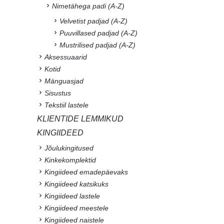
Nimetähega padi (A-Z)
Velvetist padjad (A-Z)
Puuvillased padjad (A-Z)
Mustrilised padjad (A-Z)
Aksessuaarid
Kotid
Mänguasjad
Sisustus
Tekstiil lastele
KLIENTIDE LEMMIKUD
KINGIIDEED
Jõulukingitused
Kinkekomplektid
Kingiideed emadepäevaks
Kingiideed katsikuks
Kingiideed lastele
Kingiideed meestele
Kingiideed naistele