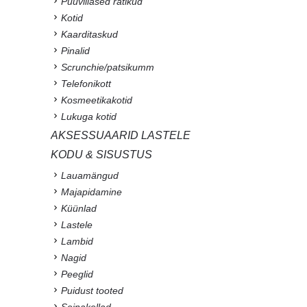
Puuvillased rätikud
Kotid
Kaarditaskud
Pinalid
Scrunchie/patsikumm
Telefonikott
Kosmeetikakotid
Lukuga kotid
AKSESSUAARID LASTELE
KODU & SISUSTUS
Lauamängud
Majapidamine
Küünlad
Lastele
Lambid
Nagid
Peeglid
Puidust tooted
Seinakellad