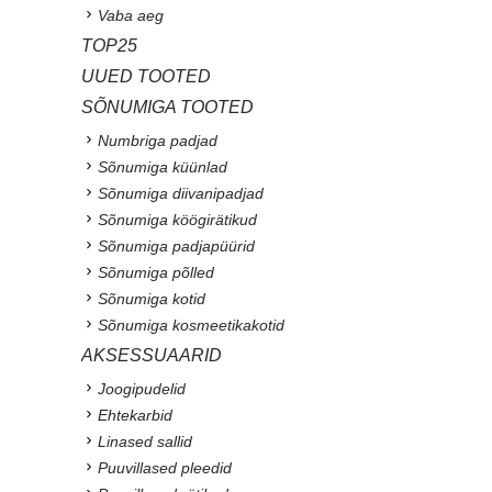
Vaba aeg
TOP25
UUED TOOTED
SÕNUMIGA TOOTED
Numbriga padjad
Sõnumiga küünlad
Sõnumiga diivanipadjad
Sõnumiga köögirätikud
Sõnumiga padjapüürid
Sõnumiga põlled
Sõnumiga kotid
Sõnumiga kosmeetikakotid
AKSESSUAARID
Joogipudelid
Ehtekarbid
Linased sallid
Puuvillased pleedid