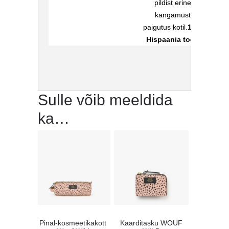
pildist erinev
kangamustri
paigutus kotil.
100%
Hispaania toode
Sulle võib meeldida
ka…
Pinal-kosmeetikakott
Kaarditasku WOUF