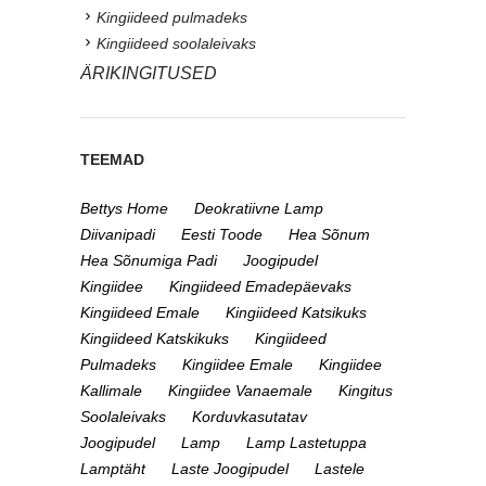
Kingiideed pulmadeks
Kingiideed soolaleivaks
ÄRIKINGITUSED
TEEMAD
Bettys Home
Deokratiivne Lamp
Diivanipadi
Eesti Toode
Hea Sõnum
Hea Sõnumiga Padi
Joogipudel
Kingiidee
Kingiideed Emadepäevaks
Kingiideed Emale
Kingiideed Katsikuks
Kingiideed Katskikuks
Kingiideed
Pulmadeks
Kingiidee Emale
Kingiidee
Kallimale
Kingiidee Vanaemale
Kingitus
Soolaleivaks
Korduvkasutatav
Joogipudel
Lamp
Lamp Lastetuppa
Lamptäht
Laste Joogipudel
Lastele