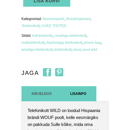
LISA KORVI
telefonikott
WILD
kogus
Kategooriad:
Aksessuaarid
,
Jõulukingitused
,
Telefonikott
,
UUED TOOTED
Sildid:
kott telefonile
,
mustriga telefonikott
,
nutitelefonikott
,
õlarihmaga telefonikott
,
phone bag
,
prindiga telefonikott
,
telefonikott
,
wouf
,
wouf wild
JAGA
KIRJELDUS
LISAINFO
Telefonikott WILD on loodud Hispaania
brändi WOUF poolt, kelle eesmärgiks
on pakkuda Sulle kõike, mida oma