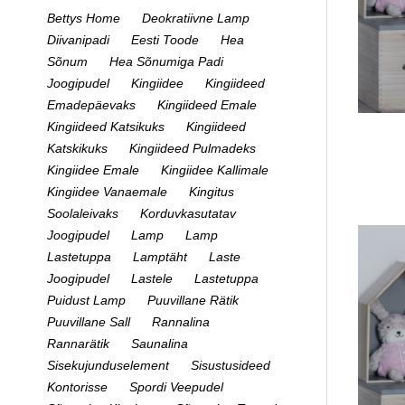
Bettys Home
Deokratiivne Lamp
Diivanipadi
Eesti Toode
Hea
Sõnum
Hea Sõnumiga Padi
Joogipudel
Kingiidee
Kingiideed
Emadepäevaks
Kingiideed Emale
Kingiideed Katsikuks
Kingiideed
Katskikuks
Kingiideed Pulmadeks
Kingiidee Emale
Kingiidee Kallimale
Kingiidee Vanaemale
Kingitus
Soolaleivaks
Korduvkasutatav
Joogipudel
Lamp
Lamp
Lastetuppa
Lamptäht
Laste
Joogipudel
Lastele
Lastetuppa
Puidust Lamp
Puuvillane Rätik
Puuvillane Sall
Rannalina
Rannarätik
Saunalina
Sisekujunduselement
Sisustusideed
Kontorisse
Spordi Veepudel