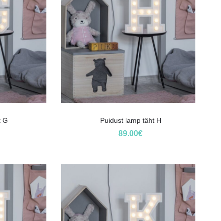
t G
Puidust lamp täht H
89.00
€