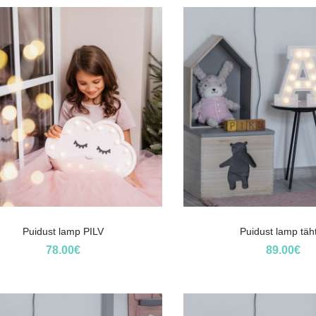
Puidust lamp PILV
Puidust lamp täh
78.00
€
89.00
€