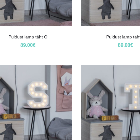
Puidust lamp täht O
Puidust lamp täh
89.00
€
89.00
€