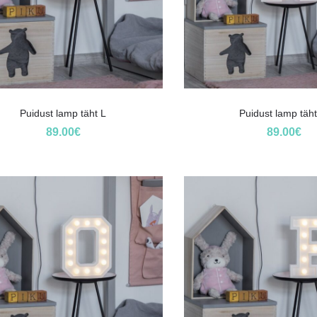
Puidust lamp täht L
Puidust lamp täh
89.00
€
89.00
€