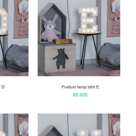
t D
Puidust lamp täht E
89.00
€