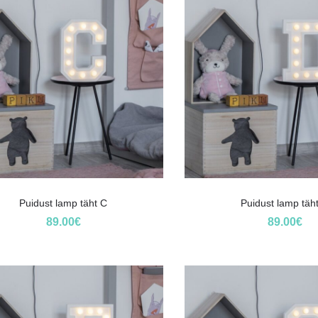
Puidust lamp täht C
Puidust lamp täh
89.00
€
89.00
€