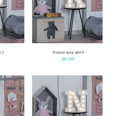
t J
Puidust lamp täht K
89.00
€