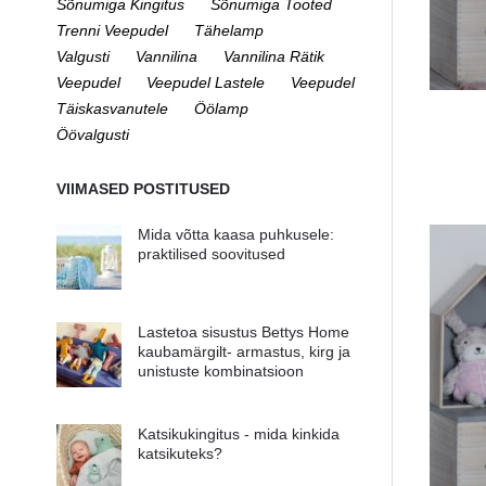
Sõnumiga Kingitus
Sõnumiga Tooted
Trenni Veepudel
Tähelamp
Valgusti
Vannilina
Vannilina Rätik
Veepudel
Veepudel Lastele
Veepudel
Täiskasvanutele
Öölamp
Öövalgusti
VIIMASED POSTITUSED
Mida võtta kaasa puhkusele:
praktilised soovitused
Lastetoa sisustus Bettys Home
kaubamärgilt- armastus, kirg ja
unistuste kombinatsioon
Katsikukingitus - mida kinkida
katsikuteks?