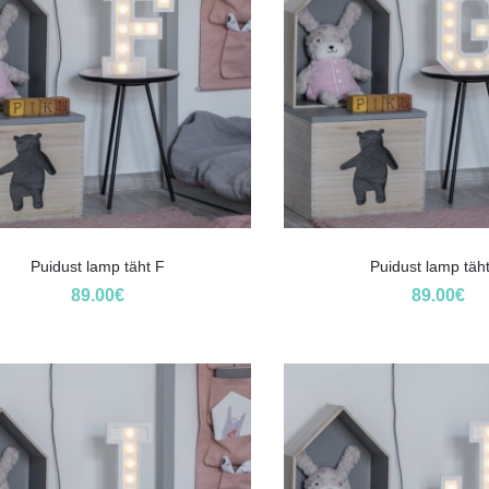
Puidust lamp täht F
Puidust lamp täh
89.00
€
89.00
€