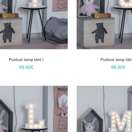
Puidust lamp täht I
Puidust lamp täh
89.00
€
89.00
€