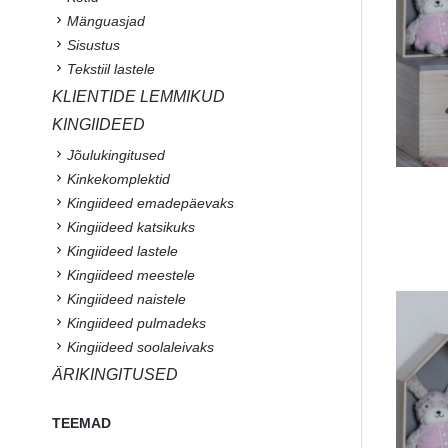
Mänguasjad
Sisustus
Tekstiil lastele
KLIENTIDE LEMMIKUD
KINGIIDEED
Jõulukingitused
Kinkekomplektid
Kingiideed emadepäevaks
Kingiideed katsikuks
Kingiideed lastele
Kingiideed meestele
Kingiideed naistele
Kingiideed pulmadeks
Kingiideed soolaleivaks
ÄRIKINGITUSED
TEEMAD