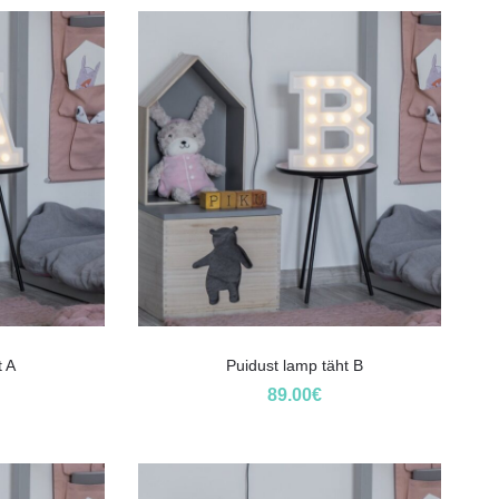
t A
Puidust lamp täht B
89.00
€