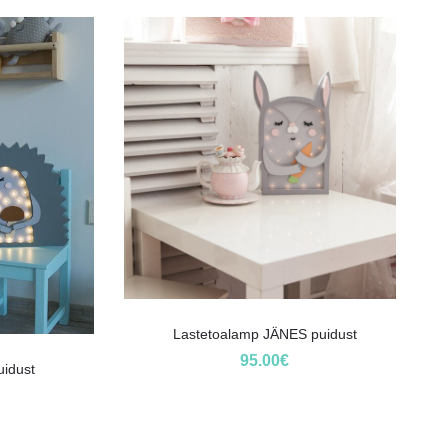
Lastetoalamp JÄNES puidust
95.00
€
uidust