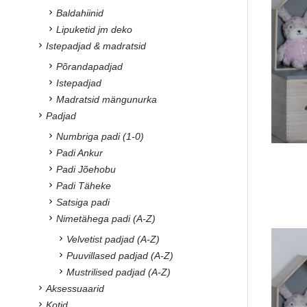
Baldahiinid
Lipuketid jm deko
Istepadjad & madratsid
Põrandapadjad
Istepadjad
Madratsid mängunurka
Padjad
Numbriga padi (1-0)
Padi Ankur
Padi Jõehobu
Padi Täheke
Satsiga padi
Nimetähega padi (A-Z)
Velvetist padjad (A-Z)
Puuvillased padjad (A-Z)
Mustrilised padjad (A-Z)
Aksessuaarid
Kotid