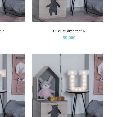
t P
Puidust lamp täht R
89.00
€