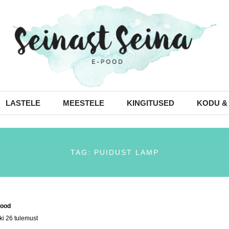
LASTELE
MEESTELE
KINGITUSED
KODU &
TAG: PUIDUST LAMP
ood
/ Tooted siltidega “puidust lamp”
ki 26 tulemust