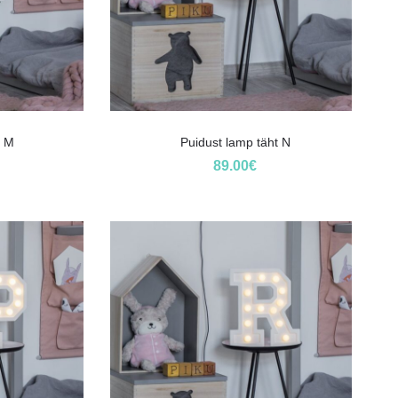
t M
Puidust lamp täht N
89.00
€