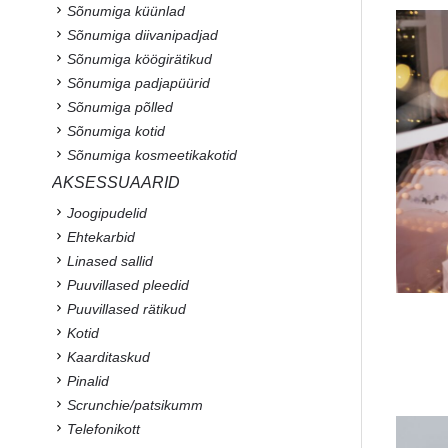
Sõnumiga küünlad
Sõnumiga diivanipadjad
Sõnumiga köögirätikud
Sõnumiga padjapüürid
Sõnumiga põlled
Sõnumiga kotid
Sõnumiga kosmeetikakotid
AKSESSUAARID
Joogipudelid
Ehtekarbid
Linased sallid
Puuvillased pleedid
Puuvillased rätikud
Kotid
Kaarditaskud
Pinalid
Scrunchie/patsikumm
Telefonikott