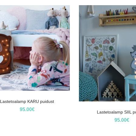
Lastetoalamp KARU puidust
95.00
€
Lastetoalamp SIIL p
95.00
€