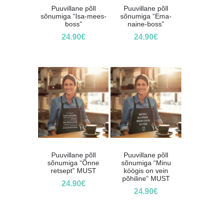
Puuvillane põll
Puuvillane põll
sõnumiga “Isa-mees-
sõnumiga “Ema-
boss”
naine-boss”
24.90
€
24.90
€
Puuvillane põll
Puuvillane põll
sõnumiga “Õnne
sõnumiga “Minu
retsept” MUST
köögis on vein
põhiline” MUST
24.90
€
24.90
€