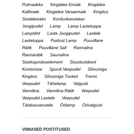
Pulmadeks
Kingiidee Emale
Kingiidee
Kallimale
Kingiidee Vanaemale
Kingitus
Soolaleivaks
Korduvkasutatav
Joogipudel
Lamp
Lamp Lastetuppa
Lamptäht
Laste Joogipudel
Lastele
Lastetuppa
Puidust Lamp
Puuvillane
Rätik
Puuvillane Sall
Rannalina
Rannarätik
Saunalina
Sisekujunduselement
Sisustusideed
Kontorisse
Spordi Veepudel
Sõnumiga
Kingitus
Sõnumiga Tooted
Trenni
Veepudel
Tähelamp
Valgusti
Vannilina
Vannilina Rätik
Veepudel
Veepudel Lastele
Veepudel
Täiskasvanutele
Öölamp
Öövalgusti
VIIMASED POSTITUSED