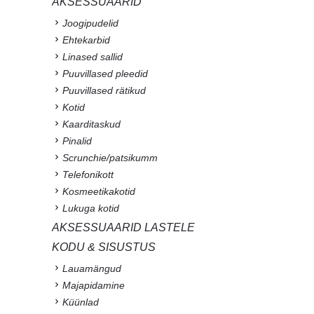
AKSESSUAARID
Joogipudelid
Ehtekarbid
Linased sallid
Puuvillased pleedid
Puuvillased rätikud
Kotid
Kaarditaskud
Pinalid
Scrunchie/patsikumm
Telefonikott
Kosmeetikakotid
Lukuga kotid
AKSESSUAARID LASTELE
KODU & SISUSTUS
Lauamängud
Majapidamine
Küünlad