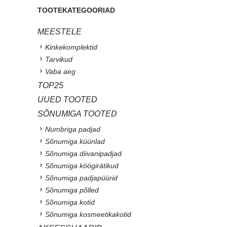
TOOTEKATEGOORIAD
MEESTELE
Kinkekomplektid
Tarvikud
Vaba aeg
TOP25
UUED TOOTED
SÕNUMIGA TOOTED
Numbriga padjad
Sõnumiga küünlad
Sõnumiga diivanipadjad
Sõnumiga köögirätikud
Sõnumiga padjapüürid
Sõnumiga põlled
Sõnumiga kotid
Sõnumiga kosmeetikakotid