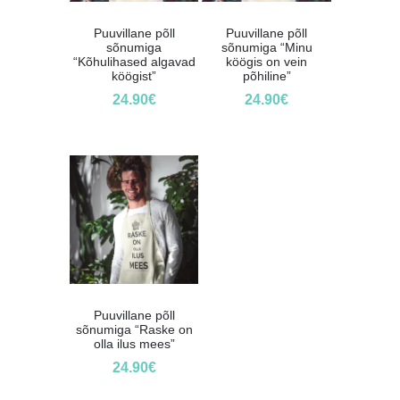
Puuvillane põll
Puuvillane põll
sõnumiga
sõnumiga “Minu
“Kõhulihased algavad
köögis on vein
köögist”
põhiline”
24.90
€
24.90
€
Puuvillane põll
sõnumiga “Raske on
olla ilus mees”
24.90
€