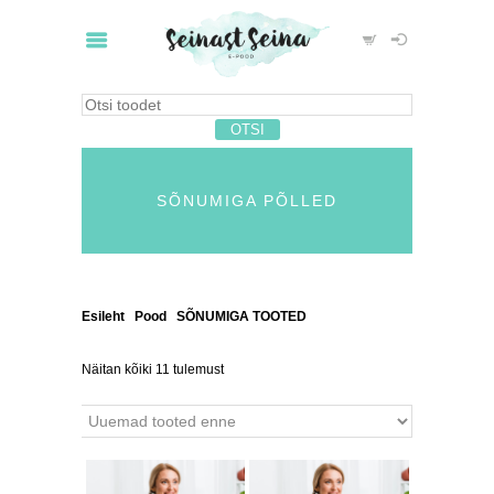
SÕNUMIGA PÕLLED
Esileht
/
Pood
/
SÕNUMIGA TOOTED
/ Sõnumiga
põlled
Näitan kõiki 11 tulemust