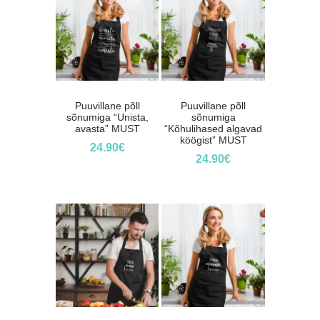
Puuvillane põll
Puuvillane põll
sõnumiga “Unista,
sõnumiga
avasta” MUST
“Kõhulihased algavad
köögist” MUST
24.90
€
24.90
€