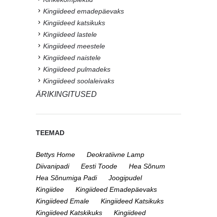
Kingiideed emadepäevaks
Kingiideed katsikuks
Kingiideed lastele
Kingiideed meestele
Kingiideed naistele
Kingiideed pulmadeks
Kingiideed soolaleivaks
ÄRIKINGITUSED
TEEMAD
Bettys Home
Deokratiivne Lamp
Diivanipadi
Eesti Toode
Hea Sõnum
Hea Sõnumiga Padi
Joogipudel
Kingiidee
Kingiideed Emadepäevaks
Kingiideed Emale
Kingiideed Katsikuks
Kingiideed Katskikuks
Kingiideed