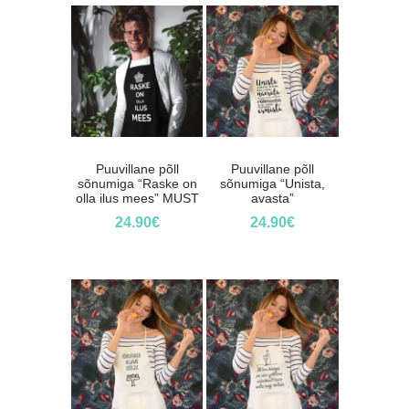
Puuvillane põll
Puuvillane põll
sõnumiga “Raske on
sõnumiga “Unista,
olla ilus mees” MUST
avasta”
24.90
€
24.90
€