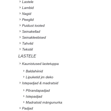
Lastele
Lambid
Nagid
Peeglid
Puidust tooted
Seinakellad
Seinakleebised
Tahvlid
Tekstiil
LASTELE
Kaunistused lastetuppa
Baldahiinid
Lipuketid jm deko
Istepadjad & madratsid
Põrandapadjad
Istepadjad
Madratsid mängunurka
Padjad