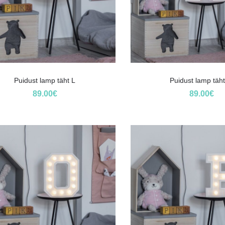
Puidust lamp täht L
Puidust lamp täh
89.00
€
89.00
€