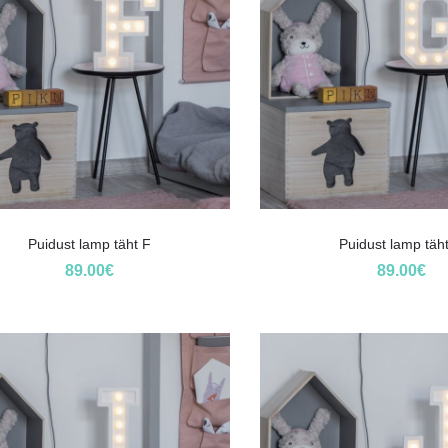
Puidust lamp täht F
Puidust lamp täh
89.00
€
89.00
€