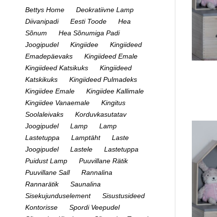
Bettys Home
Deokratiivne Lamp
Diivanipadi
Eesti Toode
Hea
Sõnum
Hea Sõnumiga Padi
Joogipudel
Kingiidee
Kingiideed
Emadepäevaks
Kingiideed Emale
Kingiideed Katsikuks
Kingiideed
Katskikuks
Kingiideed Pulmadeks
Kingiidee Emale
Kingiidee Kallimale
Kingiidee Vanaemale
Kingitus
Soolaleivaks
Korduvkasutatav
Joogipudel
Lamp
Lamp
Lastetuppa
Lamptäht
Laste
Joogipudel
Lastele
Lastetuppa
Puidust Lamp
Puuvillane Rätik
Puuvillane Sall
Rannalina
Rannarätik
Saunalina
Sisekujunduselement
Sisustusideed
Kontorisse
Spordi Veepudel