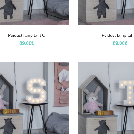
Puidust lamp täht O
Puidust lamp täh
89.00
€
89.00
€