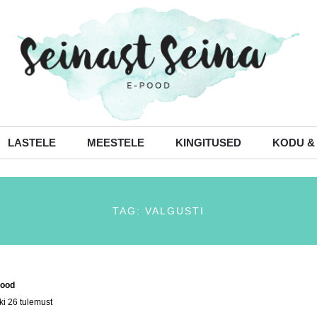
LASTELE
MEESTELE
KINGITUSED
KODU &
TAG: VALGUSTI
ood
/ Tooted siltidega “valgusti”
ki 26 tulemust