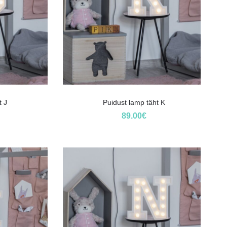
t J
Puidust lamp täht K
89.00
€