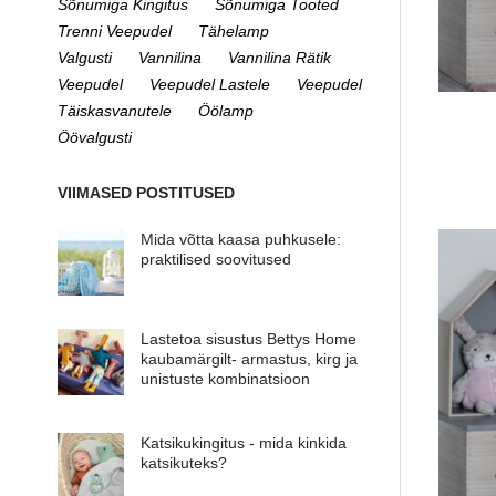
Sõnumiga Kingitus
Sõnumiga Tooted
Trenni Veepudel
Tähelamp
Valgusti
Vannilina
Vannilina Rätik
Veepudel
Veepudel Lastele
Veepudel
Täiskasvanutele
Öölamp
Öövalgusti
VIIMASED POSTITUSED
Mida võtta kaasa puhkusele:
praktilised soovitused
Lastetoa sisustus Bettys Home
kaubamärgilt- armastus, kirg ja
unistuste kombinatsioon
Katsikukingitus - mida kinkida
katsikuteks?