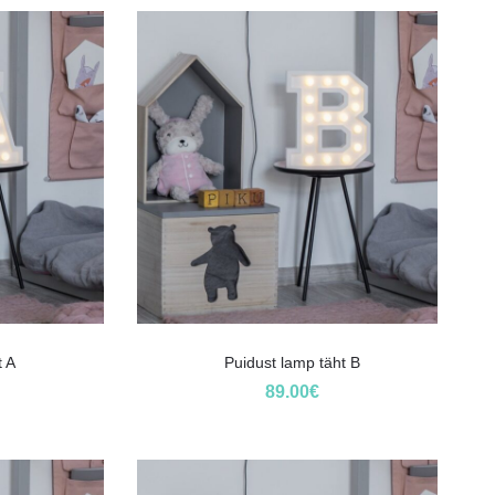
t A
Puidust lamp täht B
89.00
€