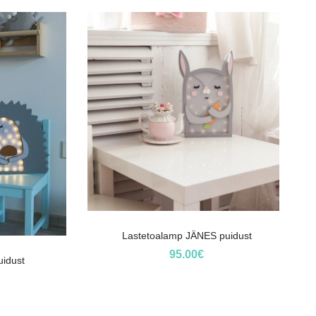
Lastetoalamp JÄNES puidust
95.00
€
uidust