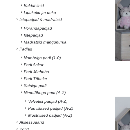
Baldahiinid
Lipuketid jm deko
Istepadjad & madratsid
Põrandapadjad
Istepadjad
Madratsid mängunurka
Padjad
Numbriga padi (1-0)
Padi Ankur
Padi Jõehobu
Padi Täheke
Satsiga padi
Nimetähega padi (A-Z)
Velvetist padjad (A-Z)
Puuvillased padjad (A-Z)
Mustrilised padjad (A-Z)
Aksessuaarid
Kotid