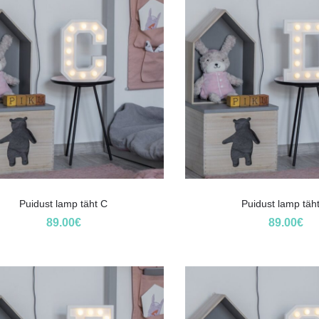
Puidust lamp täht C
Puidust lamp täh
89.00
€
89.00
€