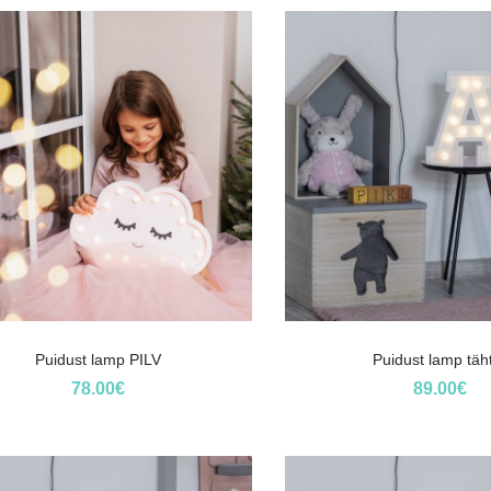
Puidust lamp PILV
Puidust lamp täh
78.00
€
89.00
€