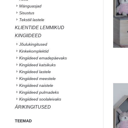
Mänguasjad
Sisustus
Tekstiil lastele
KLIENTIDE LEMMIKUD
KINGIIDEED
Jõulukingitused
Kinkekomplektid
Kingiideed emadepäevaks
Kingiideed katsikuks
Kingiideed lastele
Kingiideed meestele
Kingiideed naistele
Kingiideed pulmadeks
Kingiideed soolaleivaks
ÄRIKINGITUSED
TEEMAD