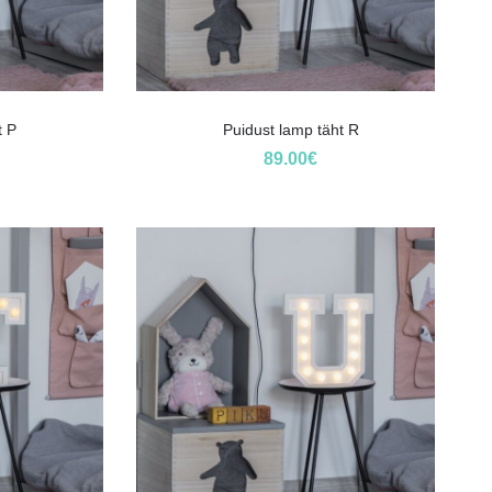
t P
Puidust lamp täht R
89.00
€