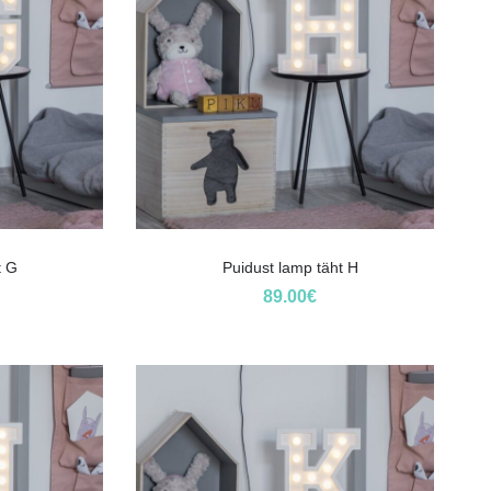
t G
Puidust lamp täht H
89.00
€