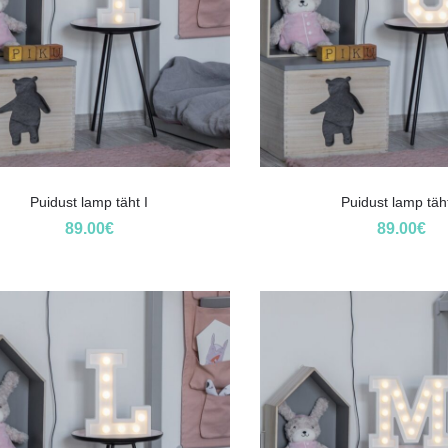
Puidust lamp täht I
Puidust lamp täh
89.00
€
89.00
€