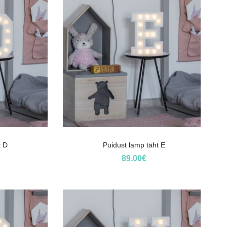
t D
Puidust lamp täht E
89.00
€