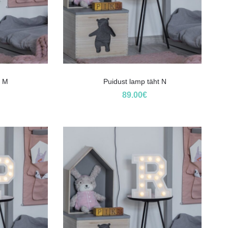
t M
Puidust lamp täht N
89.00
€