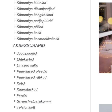
Sõnumiga küünlad
Sõnumiga diivanipadjad
Sõnumiga köögirätikud
Sõnumiga padjapüürid
Sõnumiga põlled
Sõnumiga kotid
Sõnumiga kosmeetikakotid
AKSESSUAARID
Joogipudelid
Ehtekarbid
Linased sallid
Puuvillased pleedid
Puuvillased rätikud
Kotid
Kaarditaskud
Pinalid
Scrunchie/patsikumm
Telefonikott