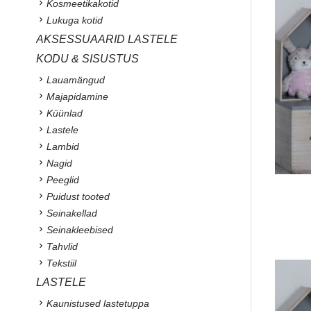
Kosmeetikakotid
Lukuga kotid
AKSESSUAARID LASTELE
KODU & SISUSTUS
Lauamängud
Majapidamine
Küünlad
Lastele
Lambid
Nagid
Peeglid
Puidust tooted
Seinakellad
Seinakleebised
Tahvlid
Tekstiil
LASTELE
Kaunistused lastetuppa