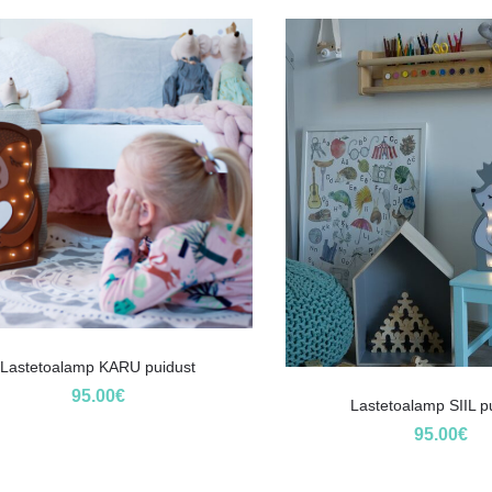
Lastetoalamp KARU puidust
95.00
€
Lastetoalamp SIIL p
95.00
€