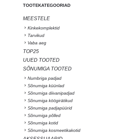
TOOTEKATEGOORIAD
MEESTELE
Kinkekomplektid
Tarvikud
Vaba aeg
TOP25
UUED TOOTED
SÕNUMIGA TOOTED
Numbriga padjad
Sõnumiga küünlad
Sõnumiga diivanipadjad
Sõnumiga köögirätikud
Sõnumiga padjapüürid
Sõnumiga põlled
Sõnumiga kotid
Sõnumiga kosmeetikakotid
AKSESSUAARID