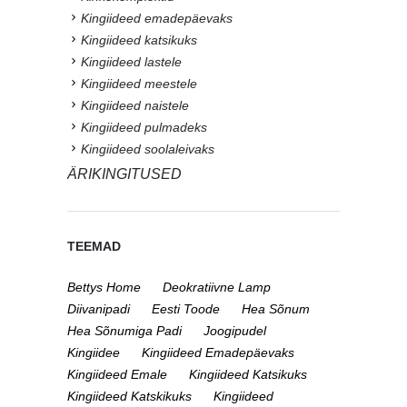
Kingiideed emadepäevaks
Kingiideed katsikuks
Kingiideed lastele
Kingiideed meestele
Kingiideed naistele
Kingiideed pulmadeks
Kingiideed soolaleivaks
ÄRIKINGITUSED
TEEMAD
Bettys Home
Deokratiivne Lamp
Diivanipadi
Eesti Toode
Hea Sõnum
Hea Sõnumiga Padi
Joogipudel
Kingiidee
Kingiideed Emadepäevaks
Kingiideed Emale
Kingiideed Katsikuks
Kingiideed Katskikuks
Kingiideed