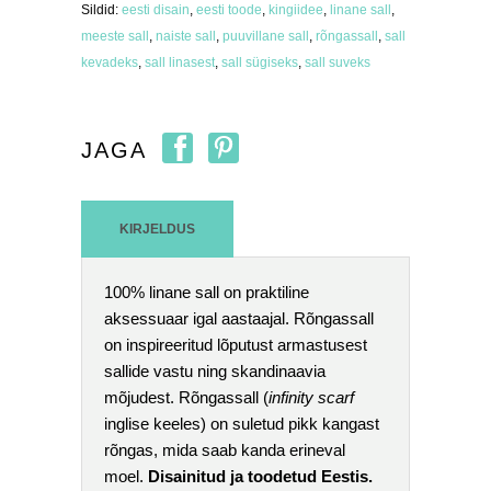
Sildid:
eesti disain
,
eesti toode
,
kingiidee
,
linane sall
,
meeste sall
,
naiste sall
,
puuvillane sall
,
rõngassall
,
sall
kevadeks
,
sall linasest
,
sall sügiseks
,
sall suveks
JAGA
KIRJELDUS
100% linane sall on praktiline
aksessuaar igal aastaajal. Rõngassall
on inspireeritud lõputust armastusest
sallide vastu ning skandinaavia
mõjudest. Rõngassall (
infinity scarf
inglise keeles) on suletud pikk kangast
rõngas, mida saab kanda erineval
moel.
Disainitud ja toodetud Eestis.