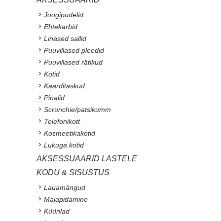
Joogipudelid
Ehtekarbid
Linased sallid
Puuvillased pleedid
Puuvillased rätikud
Kotid
Kaarditaskud
Pinalid
Scrunchie/patsikumm
Telefonikott
Kosmeetikakotid
Lukuga kotid
AKSESSUAARID LASTELE
KODU & SISUSTUS
Lauamängud
Majapidamine
Küünlad