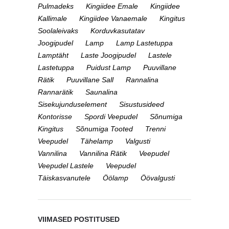
Pulmadeks
Kingiidee Emale
Kingiidee
Kallimale
Kingiidee Vanaemale
Kingitus
Soolaleivaks
Korduvkasutatav
Joogipudel
Lamp
Lamp Lastetuppa
Lamptäht
Laste Joogipudel
Lastele
Lastetuppa
Puidust Lamp
Puuvillane
Rätik
Puuvillane Sall
Rannalina
Rannarätik
Saunalina
Sisekujunduselement
Sisustusideed
Kontorisse
Spordi Veepudel
Sõnumiga
Kingitus
Sõnumiga Tooted
Trenni
Veepudel
Tähelamp
Valgusti
Vannilina
Vannilina Rätik
Veepudel
Veepudel Lastele
Veepudel
Täiskasvanutele
Öölamp
Öövalgusti
VIIMASED POSTITUSED