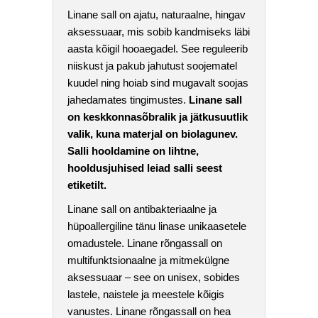
Linane sall on ajatu, naturaalne, hingav
aksessuaar, mis sobib kandmiseks läbi
aasta kõigil hooaegadel. See reguleerib
niiskust ja pakub jahutust soojematel
kuudel ning hoiab sind mugavalt soojas
jahedamates tingimustes.
Linane sall
on keskkonnasõbralik ja jätkusuutlik
valik, kuna materjal on biolagunev.
Salli hooldamine on lihtne,
hooldusjuhised leiad salli seest
etiketilt.
Linane sall on antibakteriaalne ja
hüpoallergiline tänu linase unikaasetele
omadustele. Linane rõngassall on
multifunktsionaalne ja mitmekülgne
aksessuaar – see on unisex, sobides
lastele, naistele ja meestele kõigis
vanustes. Linane rõngassall on hea