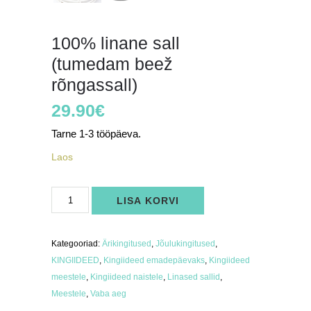
100% linane sall
(tumedam beež
rõngassall)
29.90
€
Tarne 1-3 tööpäeva.
Laos
100%
LISA KORVI
linane
sall
(tumedam
beež
rõngassall)
Kategooriad:
Ärikingitused
,
Jõulukingitused
,
kogus
KINGIIDEED
,
Kingiideed emadepäevaks
,
Kingiideed
meestele
,
Kingiideed naistele
,
Linased sallid
,
Meestele
,
Vaba aeg