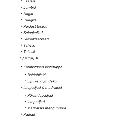
Lastele
Lambid
Nagid
Peeglid
Puidust tooted
Seinakellad
Seinakleebised
Tahvlid
Tekstiil
LASTELE
Kaunistused lastetuppa
Baldahiinid
Lipuketid jm deko
Istepadjad & madratsid
Põrandapadjad
Istepadjad
Madratsid mängunurka
Padjad