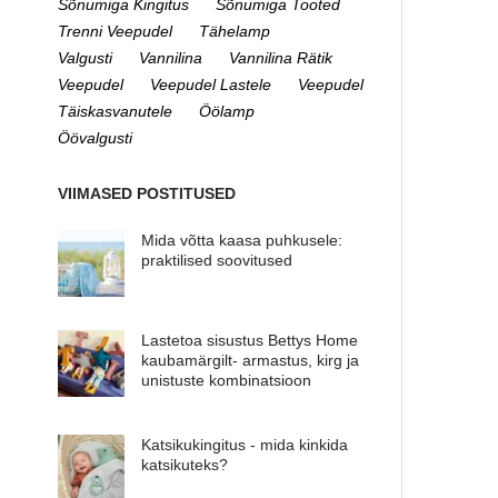
Sõnumiga Kingitus
Sõnumiga Tooted
Trenni Veepudel
Tähelamp
Valgusti
Vannilina
Vannilina Rätik
Veepudel
Veepudel Lastele
Veepudel
Täiskasvanutele
Öölamp
Öövalgusti
VIIMASED POSTITUSED
Mida võtta kaasa puhkusele:
praktilised soovitused
Lastetoa sisustus Bettys Home
kaubamärgilt- armastus, kirg ja
unistuste kombinatsioon
Katsikukingitus - mida kinkida
katsikuteks?