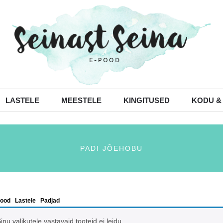
LASTELE
MEESTELE
KINGITUSED
KODU &
PADI JÕEHOBU
ood
/
Lastele
/
Padjad
/ Padi Jõehobu
inu valikutele vastavaid tooteid ei leidu.