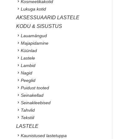
Kosmeetikakotid
Lukuga kotid
AKSESSUAARID LASTELE
KODU & SISUSTUS
Lauamängud
Majapidamine
Küünlad
Lastele
Lambid
Nagid
Peeglid
Puidust tooted
Seinakellad
Seinakleebised
Tahvlid
Tekstiil
LASTELE
Kaunistused lastetuppa