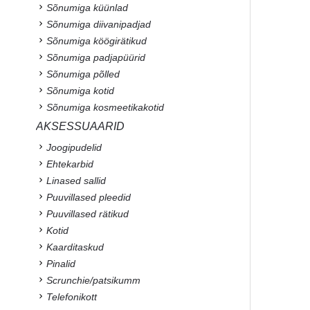
Sõnumiga küünlad
Sõnumiga diivanipadjad
Sõnumiga köögirätikud
Sõnumiga padjapüürid
Sõnumiga põlled
Sõnumiga kotid
Sõnumiga kosmeetikakotid
AKSESSUAARID
Joogipudelid
Ehtekarbid
Linased sallid
Puuvillased pleedid
Puuvillased rätikud
Kotid
Kaarditaskud
Pinalid
Scrunchie/patsikumm
Telefonikott