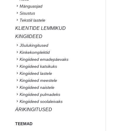
Mänguasjad
Sisustus
Tekstiil lastele
KLIENTIDE LEMMIKUD
KINGIIDEED
Jõulukingitused
Kinkekomplektid
Kingiideed emadepäevaks
Kingiideed katsikuks
Kingiideed lastele
Kingiideed meestele
Kingiideed naistele
Kingiideed pulmadeks
Kingiideed soolaleivaks
ÄRIKINGITUSED
TEEMAD