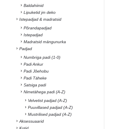
Baldahiinid
Lipuketid jm deko
Istepadjad & madratsid
Põrandapadjad
Istepadjad
Madratsid mängunurka
Padjad
Numbriga padi (1-0)
Padi Ankur
Padi Jõehobu
Padi Täheke
Satsiga padi
Nimetähega padi (A-Z)
Velvetist padjad (A-Z)
Puuvillased padjad (A-Z)
Mustrilised padjad (A-Z)
Aksessuaarid
Kotid