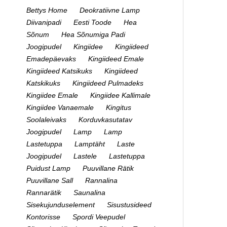
Bettys Home
Deokratiivne Lamp
Diivanipadi
Eesti Toode
Hea
Sõnum
Hea Sõnumiga Padi
Joogipudel
Kingiidee
Kingiideed
Emadepäevaks
Kingiideed Emale
Kingiideed Katsikuks
Kingiideed
Katskikuks
Kingiideed Pulmadeks
Kingiidee Emale
Kingiidee Kallimale
Kingiidee Vanaemale
Kingitus
Soolaleivaks
Korduvkasutatav
Joogipudel
Lamp
Lamp
Lastetuppa
Lamptäht
Laste
Joogipudel
Lastele
Lastetuppa
Puidust Lamp
Puuvillane Rätik
Puuvillane Sall
Rannalina
Rannarätik
Saunalina
Sisekujunduselement
Sisustusideed
Kontorisse
Spordi Veepudel