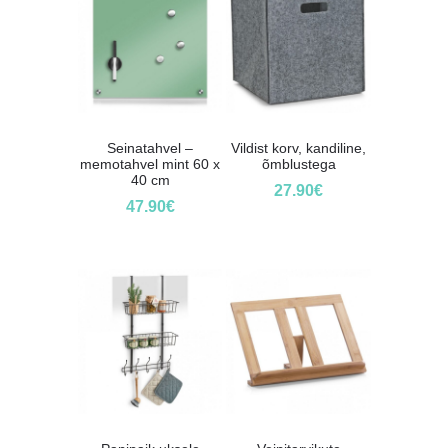
Seinatahvel –
Vildist korv, kandiline,
memotahvel mint 60 x
õmblustega
40 cm
27.90
€
47.90
€