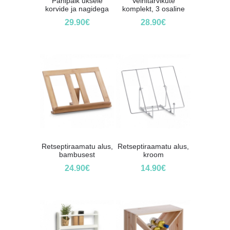
Panipaik uksele
Veinitarvikute
korvide ja nagidega
komplekt, 3 osaline
29.90
€
28.90
€
Retseptiraamatu alus,
Retseptiraamatu alus,
bambusest
kroom
24.90
€
14.90
€