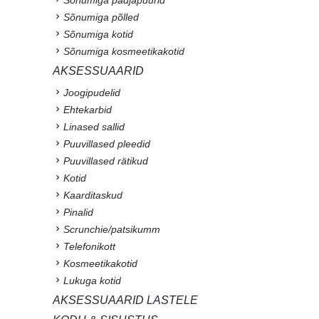
Sõnumiga padjapüürid
Sõnumiga põlled
Sõnumiga kotid
Sõnumiga kosmeetikakotid
AKSESSUAARID
Joogipudelid
Ehtekarbid
Linased sallid
Puuvillased pleedid
Puuvillased rätikud
Kotid
Kaarditaskud
Pinalid
Scrunchie/patsikumm
Telefonikott
Kosmeetikakotid
Lukuga kotid
AKSESSUAARID LASTELE