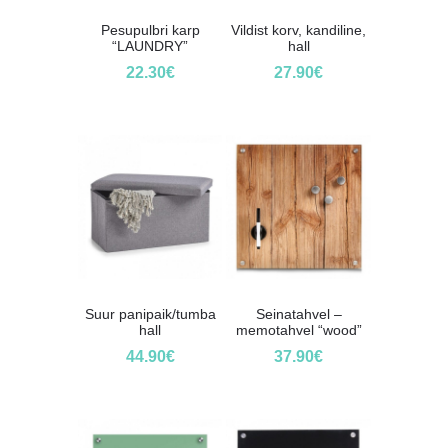
Pesupulbri karp
Vildist korv, kandiline,
“LAUNDRY”
hall
22.30
€
27.90
€
Suur panipaik/tumba
Seinatahvel –
hall
memotahvel “wood”
44.90
€
37.90
€