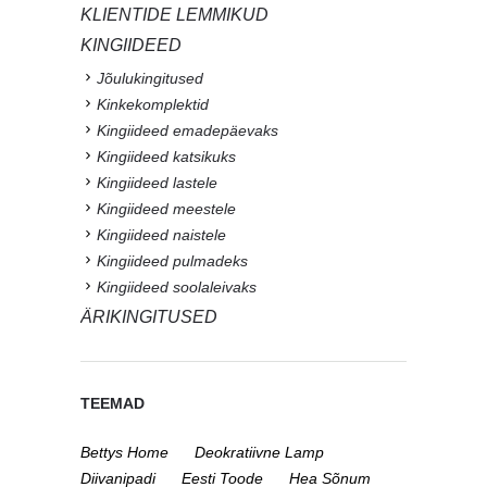
KLIENTIDE LEMMIKUD
KINGIIDEED
Jõulukingitused
Kinkekomplektid
Kingiideed emadepäevaks
Kingiideed katsikuks
Kingiideed lastele
Kingiideed meestele
Kingiideed naistele
Kingiideed pulmadeks
Kingiideed soolaleivaks
ÄRIKINGITUSED
TEEMAD
Bettys Home
Deokratiivne Lamp
Diivanipadi
Eesti Toode
Hea Sõnum