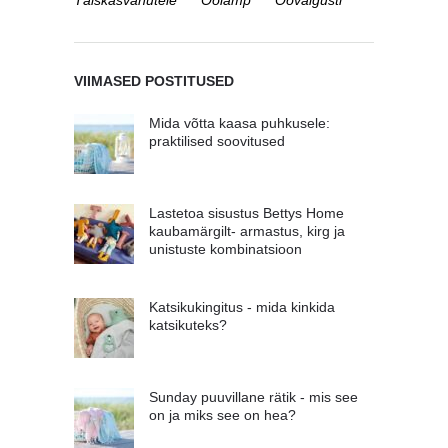
Täiskasvanutele
Öölamp
Öövalgusti
VIIMASED POSTITUSED
Mida võtta kaasa puhkusele:
praktilised soovitused
Lastetoa sisustus Bettys Home
kaubamärgilt- armastus, kirg ja
unistuste kombinatsioon
Katsikukingitus - mida kinkida
katsikuteks?
Sunday puuvillane rätik - mis see
on ja miks see on hea?