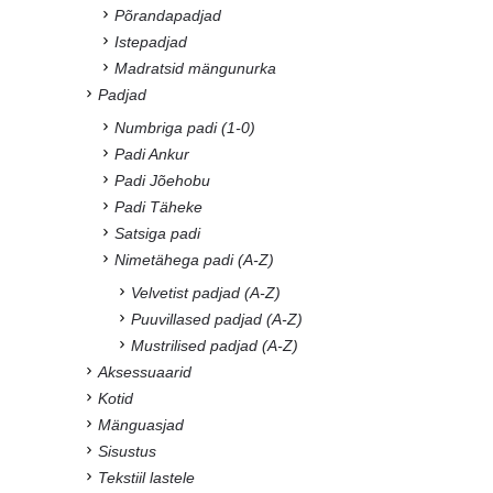
Põrandapadjad
Istepadjad
Madratsid mängunurka
Padjad
Numbriga padi (1-0)
Padi Ankur
Padi Jõehobu
Padi Täheke
Satsiga padi
Nimetähega padi (A-Z)
Velvetist padjad (A-Z)
Puuvillased padjad (A-Z)
Mustrilised padjad (A-Z)
Aksessuaarid
Kotid
Mänguasjad
Sisustus
Tekstiil lastele