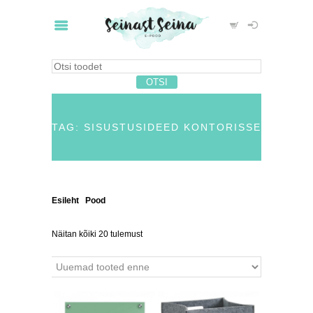
TAG: SISUSTUSIDEED KONTORISSE
Esileht
/
Pood
/ Tooted siltidega “sisustusideed
kontorisse”
Näitan kõiki 20 tulemust