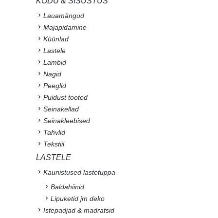
KODU & SISUSTUS
Lauamängud
Majapidamine
Küünlad
Lastele
Lambid
Nagid
Peeglid
Puidust tooted
Seinakellad
Seinakleebised
Tahvlid
Tekstiil
LASTELE
Kaunistused lastetuppa
Baldahiinid
Lipuketid jm deko
Istepadjad & madratsid