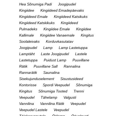
Hea Sõnumiga Padi
Joogipudel
Kingiidee
Kingiideed Emadepäevaks
Kingiideed Emale
Kingiideed Katsikuks
Kingiideed Katskikuks
Kingiideed
Pulmadeks
Kingiidee Emale
Kingiidee
Kallimale
Kingiidee Vanaemale
Kingitus
Soolaleivaks
Korduvkasutatav
Joogipudel
Lamp
Lamp Lastetuppa
Lamptäht
Laste Joogipudel
Lastele
Lastetuppa
Puidust Lamp
Puuvillane
Rätik
Puuvillane Sall
Rannalina
Rannarätik
Saunalina
Sisekujunduselement
Sisustusideed
Kontorisse
Spordi Veepudel
Sõnumiga
Kingitus
Sõnumiga Tooted
Trenni
Veepudel
Tähelamp
Valgusti
Vannilina
Vannilina Rätik
Veepudel
Veepudel Lastele
Veepudel