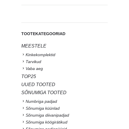
TOOTEKATEGOORIAD
MEESTELE
Kinkekomplektid
Tarvikud
Vaba aeg
TOP25
UUED TOOTED
SÕNUMIGA TOOTED
Numbriga padjad
Sõnumiga küünlad
Sõnumiga diivanipadjad
Sõnumiga köögirätikud