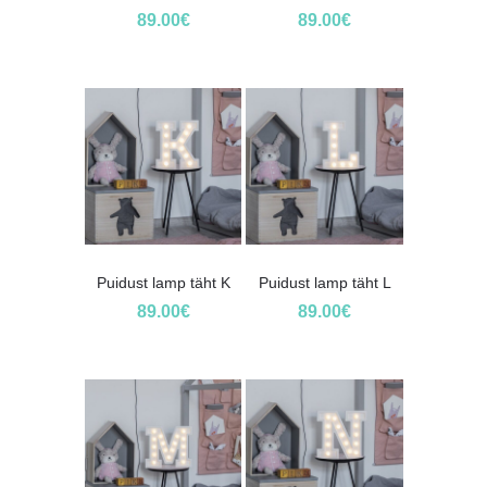
89.00
€
89.00
€
Puidust lamp täht K
Puidust lamp täht L
89.00
€
89.00
€