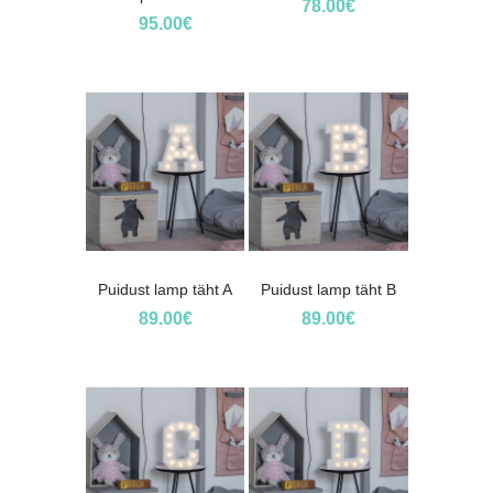
78.00
€
95.00
€
Puidust lamp täht A
Puidust lamp täht B
89.00
€
89.00
€