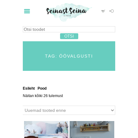
TAG: ÖÖVALGUSTI
Esileht
/
Pood
/ Tooted siltidega “öövalgusti”
Näitan kõiki 26 tulemust