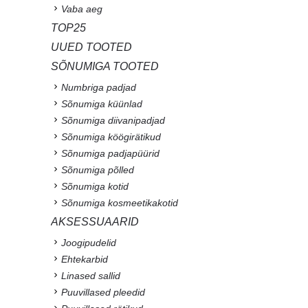
Vaba aeg
TOP25
UUED TOOTED
SÕNUMIGA TOOTED
Numbriga padjad
Sõnumiga küünlad
Sõnumiga diivanipadjad
Sõnumiga köögirätikud
Sõnumiga padjapüürid
Sõnumiga põlled
Sõnumiga kotid
Sõnumiga kosmeetikakotid
AKSESSUAARID
Joogipudelid
Ehtekarbid
Linased sallid
Puuvillased pleedid