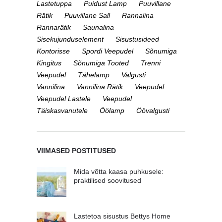
Lastetuppa
Puidust Lamp
Puuvillane
Rätik
Puuvillane Sall
Rannalina
Rannarätik
Saunalina
Sisekujunduselement
Sisustusideed
Kontorisse
Spordi Veepudel
Sõnumiga
Kingitus
Sõnumiga Tooted
Trenni
Veepudel
Tähelamp
Valgusti
Vannilina
Vannilina Rätik
Veepudel
Veepudel Lastele
Veepudel
Täiskasvanutele
Öölamp
Öövalgusti
VIIMASED POSTITUSED
Mida võtta kaasa puhkusele:
praktilised soovitused
Lastetoa sisustus Bettys Home