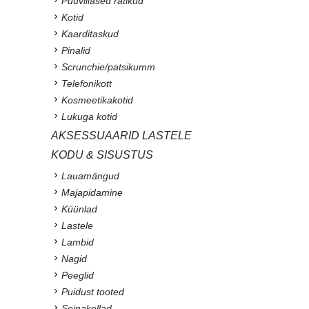
Puuvillased rätikud
Kotid
Kaarditaskud
Pinalid
Scrunchie/patsikumm
Telefonikott
Kosmeetikakotid
Lukuga kotid
AKSESSUAARID LASTELE
KODU & SISUSTUS
Lauamängud
Majapidamine
Küünlad
Lastele
Lambid
Nagid
Peeglid
Puidust tooted
Seinakellad