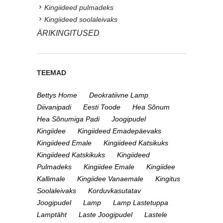
Kingiideed pulmadeks
Kingiideed soolaleivaks
ÄRIKINGITUSED
TEEMAD
Bettys Home
Deokratiivne Lamp
Diivanipadi
Eesti Toode
Hea Sõnum
Hea Sõnumiga Padi
Joogipudel
Kingiidee
Kingiideed Emadepäevaks
Kingiideed Emale
Kingiideed Katsikuks
Kingiideed Katskikuks
Kingiideed
Pulmadeks
Kingiidee Emale
Kingiidee
Kallimale
Kingiidee Vanaemale
Kingitus
Soolaleivaks
Korduvkasutatav
Joogipudel
Lamp
Lamp Lastetuppa
Lamptäht
Laste Joogipudel
Lastele