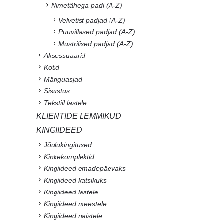
Nimetähega padi (A-Z)
Velvetist padjad (A-Z)
Puuvillased padjad (A-Z)
Mustrilised padjad (A-Z)
Aksessuaarid
Kotid
Mänguasjad
Sisustus
Tekstiil lastele
KLIENTIDE LEMMIKUD
KINGIIDEED
Jõulukingitused
Kinkekomplektid
Kingiideed emadepäevaks
Kingiideed katsikuks
Kingiideed lastele
Kingiideed meestele
Kingiideed naistele