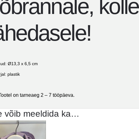
õbrannale, kolle
ähedasele!
ud: Ø13,3 x 6,5 cm
al: plastik
Tootel on tarneaeg 2 – 7 tööpäeva.
e võib meeldida ka…