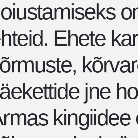
oiustamiseks o
hteid. Ehete kar
õrmuste, kõrva
äekettide jne h
rmas kingiidee 