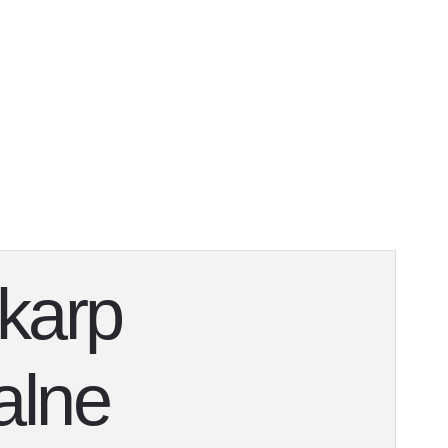
ekarp
alne