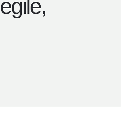
egile,