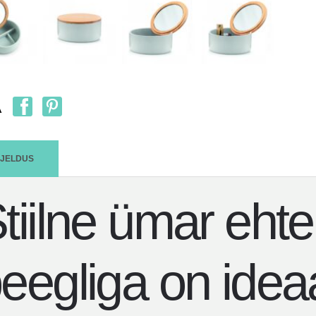
A
RJELDUS
tiilne ümar eht
eegliga on idea