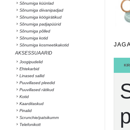
Sõnumiga küünlad
Sõnumiga diivanipadjad
Sõnumiga köögirätikud
Sõnumiga padjapüürid
Sõnumiga põlled
Sõnumiga kotid
JAG
Sõnumiga kosmeetikakotid
AKSESSUAARID
Joogipudelid
KI
Ehtekarbid
Linased sallid
S
Puuvillased pleedid
Puuvillased rätikud
Kotid
Kaarditaskud
p
Pinalid
Scrunchie/patsikumm
Telefonikott