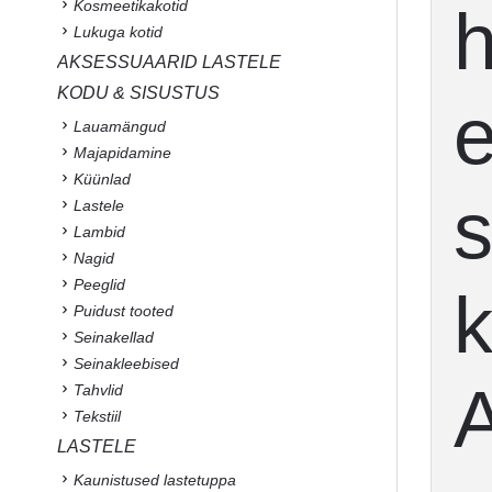
Kosmeetikakotid
h
Lukuga kotid
AKSESSUAARID LASTELE
KODU & SISUSTUS
e
Lauamängud
Majapidamine
Küünlad
s
Lastele
Lambid
Nagid
Peeglid
k
Puidust tooted
Seinakellad
Seinakleebised
A
Tahvlid
Tekstiil
LASTELE
Kaunistused lastetuppa