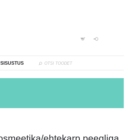
 SISUSTUS
osmeetika/ehtekarp peegliga,