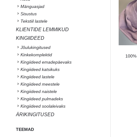
Mänguasjad
Sisustus
Tekstiil lastele
KLIENTIDE LEMMIKUD
KINGIIDEED
Jõulukingitused
Kinkekomplektid
100% l
Kingiideed emadepäevaks
Kingiideed katsikuks
Kingiideed lastele
Kingiideed meestele
Kingiideed naistele
Kingiideed pulmadeks
Kingiideed soolaleivaks
ÄRIKINGITUSED
TEEMAD