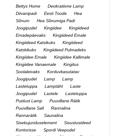
Bettys Home
Deokratiivne Lamp
Diivanipadi
Eesti Toode
Hea
Sõnum
Hea Sõnumiga Padi
Joogipudel
Kingiidee
Kingiideed
Emadepäevaks
Kingiideed Emale
Kingiideed Katsikuks
Kingiideed
Katskikuks
Kingiideed Pulmadeks
Kingiidee Emale
Kingiidee Kallimale
Kingiidee Vanaemale
Kingitus
Soolaleivaks
Korduvkasutatav
Joogipudel
Lamp
Lamp
Lastetuppa
Lamptäht
Laste
Joogipudel
Lastele
Lastetuppa
Puidust Lamp
Puuvillane Rätik
Puuvillane Sall
Rannalina
Rannarätik
Saunalina
Sisekujunduselement
Sisustusideed
Kontorisse
Spordi Veepudel