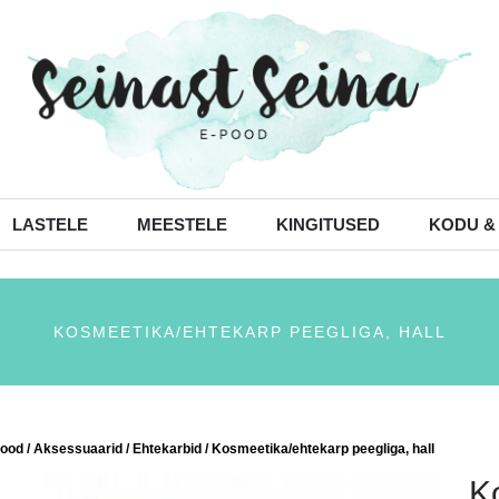
LASTELE
MEESTELE
KINGITUSED
KODU &
KOSMEETIKA/EHTEKARP PEEGLIGA, HALL
ood
/
Aksessuaarid
/
Ehtekarbid
/ Kosmeetika/ehtekarp peegliga, hall
K