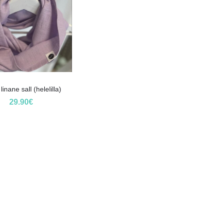
inane sall (helelilla)
29.90
€