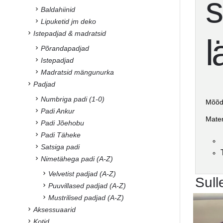
s
Baldahiinid
Lipuketid jm deko
Istepadjad & madratsid
l
Põrandapadjad
Istepadjad
Madratsid mängunurka
Padjad
Numbriga padi (1-0)
Mõõd
Padi Ankur
Materj
Padi Jõehobu
Padi Täheke
Satsiga padi
Nimetähega padi (A-Z)
Velvetist padjad (A-Z)
Sull
Puuvillased padjad (A-Z)
Mustrilised padjad (A-Z)
Aksessuaarid
Kotid