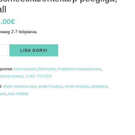
ll
.00
€
neaeg 2-7 tööpäeva.
meetika/ehtekarp
LISA KORVI
liga,
us
gooriad:
Aksessuaarid
,
Ehtekarbid
,
Kingiideed emadepäevaks
,
iideed naistele
,
UUED TOOTED
d:
ehete hoidmise karp
,
ehete hoiukarp
,
ehete reisikarp
,
ehetekarp
,
karp
,
karp ehetele