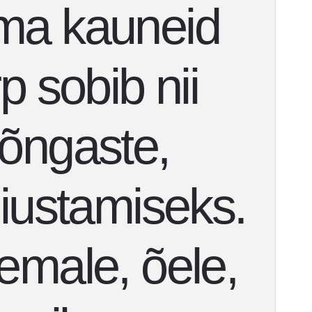
ma kauneid
p sobib nii
rõngaste,
oiustamiseks.
emale, õele,