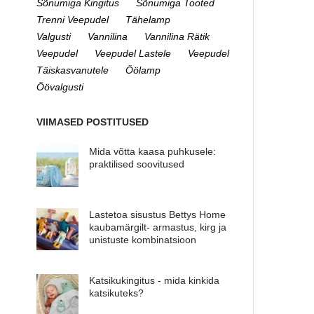
Sõnumiga Kingitus
Sõnumiga Tooted
Trenni Veepudel
Tähelamp
Valgusti
Vannilina
Vannilina Rätik
Veepudel
Veepudel Lastele
Veepudel
Täiskasvanutele
Öölamp
Öövalgusti
VIIMASED POSTITUSED
Mida võtta kaasa puhkusele:
praktilised soovitused
Lastetoa sisustus Bettys Home
kaubamärgilt- armastus, kirg ja
unistuste kombinatsioon
Katsikukingitus - mida kinkida
katsikuteks?