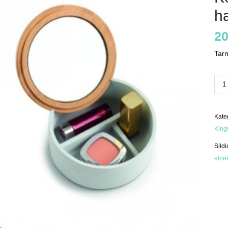
ha
20
Tar
Kos
peeg
hall
kog
Kate
King
Sildi
ehte