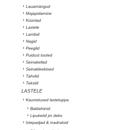
Lauamängud
Majapidamine
Küünlad
Lastele
Lambid
Nagid
Peeglid
Puidust tooted
Seinakellad
Seinakleebised
Tahvlid
Tekstiil
LASTELE
Kaunistused lastetuppa
Baldahiinid
Lipuketid jm deko
Istepadjad & madratsid