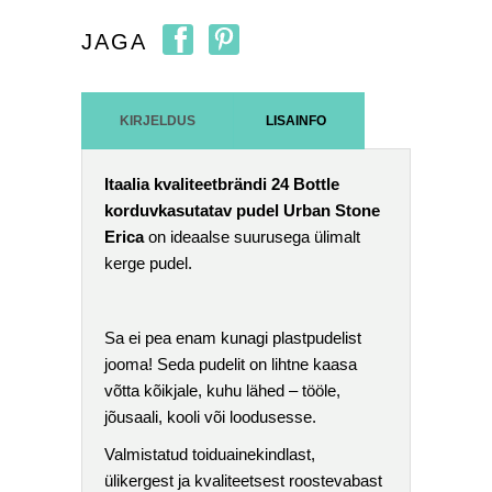
JAGA
KIRJELDUS
LISAINFO
Itaalia kvaliteetbrändi 24 Bottle
korduvkasutatav pudel Urban Stone
Erica
on ideaalse suurusega ülimalt
kerge pudel.
Sa ei pea enam kunagi plastpudelist
jooma! Seda pudelit on lihtne kaasa
võtta kõikjale, kuhu lähed – tööle,
jõusaali, kooli või loodusesse.
Valmistatud toiduainekindlast,
ülikergest ja kvaliteetsest roostevabast