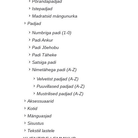
Põrandapadjad
Istepadjad
Madratsid mängunurka
Padjad
Numbriga padi (1-0)
Padi Ankur
Padi Jõehobu
Padi Täheke
Satsiga padi
Nimetähega padi (A-Z)
Velvetist padjad (A-Z)
Puuvillased padjad (A-Z)
Mustrilised padjad (A-Z)
Aksessuaarid
Kotid
Mänguasjad
Sisustus
Tekstiil lastele