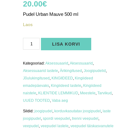
20.00
€
Pudel Urban Mauve 500 ml
Laos
Pudel
LISA KORVI
Urban
Mauve
500
ml
kogus
Kategooriad:
Aksessuaarid
,
Aksessuaarid
,
Aksessuaarid lastele
,
Ärikingitused
,
Joogipudelid
,
Jõulukingitused
,
KINGIIDEED
,
Kingiideed
emadepäevaks
,
Kingiideed lastele
,
Kingiideed
naistele
,
KLIENTIDE LEMMIKUD
,
Meestele
,
Tarvikud
,
UUED TOOTED
,
Vaba aeg
Sildid:
joogipudel
,
korduvkasutatav joogipudel
,
laste
joogipudel
,
spordi veepudel
,
trenni veepudel
,
veepudel
,
veepudel lastele
,
veepudel täiskasvanutele