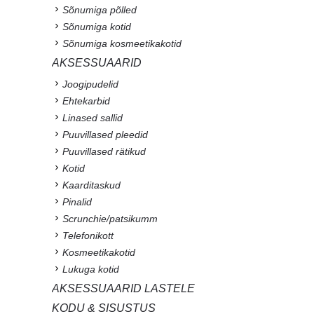
Sõnumiga põlled
Sõnumiga kotid
Sõnumiga kosmeetikakotid
AKSESSUAARID
Joogipudelid
Ehtekarbid
Linased sallid
Puuvillased pleedid
Puuvillased rätikud
Kotid
Kaarditaskud
Pinalid
Scrunchie/patsikumm
Telefonikott
Kosmeetikakotid
Lukuga kotid
AKSESSUAARID LASTELE
KODU & SISUSTUS