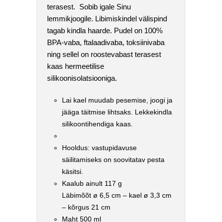
terasest. Sobib igale Sinu
lemmikjoogile. Libimiskindel välispind
tagab kindla haarde. Pudel on 100%
BPA-vaba, ftalaadivaba, toksiinivaba
ning sellel on roostevabast terasest
kaas hermeetilise
silikoonisolatsiooniga.
Lai kael muudab pesemise, joogi ja
jääga täitmise lihtsaks. Lekkekindla
silikoontihendiga kaas.
Hooldus: vastupidavuse
säilitamiseks on soovitatav pesta
käsitsi.
Kaalub ainult 117 g
Läbimõõt ø 6,5 cm – kael ø 3,3 cm
– kõrgus 21 cm
Maht 500 ml