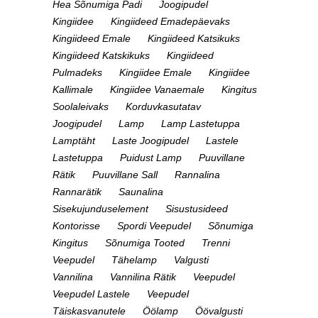
Hea Sõnumiga Padi
Joogipudel
Kingiidee
Kingiideed Emadepäevaks
Kingiideed Emale
Kingiideed Katsikuks
Kingiideed Katskikuks
Kingiideed
Pulmadeks
Kingiidee Emale
Kingiidee
Kallimale
Kingiidee Vanaemale
Kingitus
Soolaleivaks
Korduvkasutatav
Joogipudel
Lamp
Lamp Lastetuppa
Lamptäht
Laste Joogipudel
Lastele
Lastetuppa
Puidust Lamp
Puuvillane
Rätik
Puuvillane Sall
Rannalina
Rannarätik
Saunalina
Sisekujunduselement
Sisustusideed
Kontorisse
Spordi Veepudel
Sõnumiga
Kingitus
Sõnumiga Tooted
Trenni
Veepudel
Tähelamp
Valgusti
Vannilina
Vannilina Rätik
Veepudel
Veepudel Lastele
Veepudel
Täiskasvanutele
Öölamp
Öövalgusti