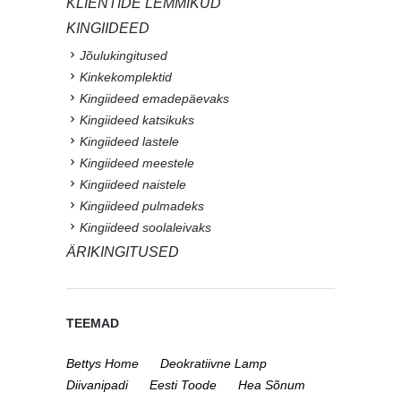
KLIENTIDE LEMMIKUD
KINGIIDEED
Jõulukingitused
Kinkekomplektid
Kingiideed emadepäevaks
Kingiideed katsikuks
Kingiideed lastele
Kingiideed meestele
Kingiideed naistele
Kingiideed pulmadeks
Kingiideed soolaleivaks
ÄRIKINGITUSED
TEEMAD
Bettys Home
Deokratiivne Lamp
Diivanipadi
Eesti Toode
Hea Sõnum