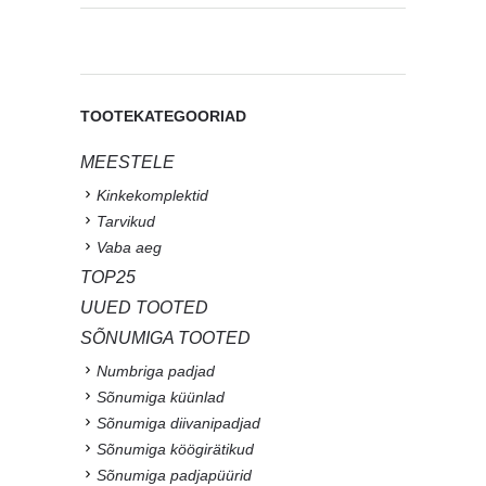
TOOTEKATEGOORIAD
MEESTELE
Kinkekomplektid
Tarvikud
Vaba aeg
TOP25
UUED TOOTED
SÕNUMIGA TOOTED
Numbriga padjad
Sõnumiga küünlad
Sõnumiga diivanipadjad
Sõnumiga köögirätikud
Sõnumiga padjapüürid