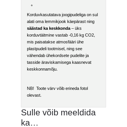
Korduvkasutatava joogipudeliga on sul
alati oma lemmikjook käepärast ning
säästad ka keskkonda
– üks
korduvtäitmine vastab -0,16 kg CO2,
mis paisatakse atmosfääri ühe
plastpudeli tootmisel, ning see
vähendab ühekordsete pudelite ja
tasside äraviskamisega kaasnevat
keskkonnamõju.
NB! Toote värv võib erineda fotol
olevast.
Sulle võib meeldida
ka…