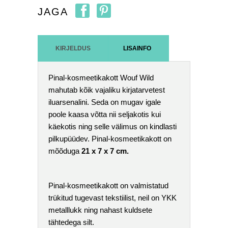
JAGA
KIRJELDUS
LISAINFO
Pinal-kosmeetikakott Wouf Wild
mahutab kõik vajaliku kirjatarvetest
iluarsenalini. Seda on mugav igale
poole kaasa võtta nii seljakotis kui
käekotis ning selle välimus on kindlasti
pilkupüüdev.
Pinal-kosmeetikakott on
mõõduga
21 x 7 x 7 cm.
Pinal-kosmeetikakott on valmistatud
trükitud tugevast tekstiilist, neil on YKK
metalllukk ning nahast kuldsete
tähtedega silt.