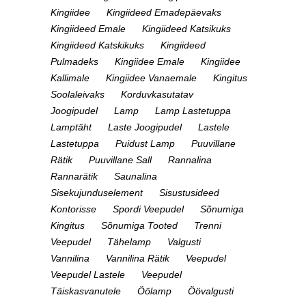
Kingiidee
Kingiideed Emadepäevaks
Kingiideed Emale
Kingiideed Katsikuks
Kingiideed Katskikuks
Kingiideed
Pulmadeks
Kingiidee Emale
Kingiidee
Kallimale
Kingiidee Vanaemale
Kingitus
Soolaleivaks
Korduvkasutatav
Joogipudel
Lamp
Lamp Lastetuppa
Lamptäht
Laste Joogipudel
Lastele
Lastetuppa
Puidust Lamp
Puuvillane
Rätik
Puuvillane Sall
Rannalina
Rannarätik
Saunalina
Sisekujunduselement
Sisustusideed
Kontorisse
Spordi Veepudel
Sõnumiga
Kingitus
Sõnumiga Tooted
Trenni
Veepudel
Tähelamp
Valgusti
Vannilina
Vannilina Rätik
Veepudel
Veepudel Lastele
Veepudel
Täiskasvanutele
Öölamp
Öövalgusti