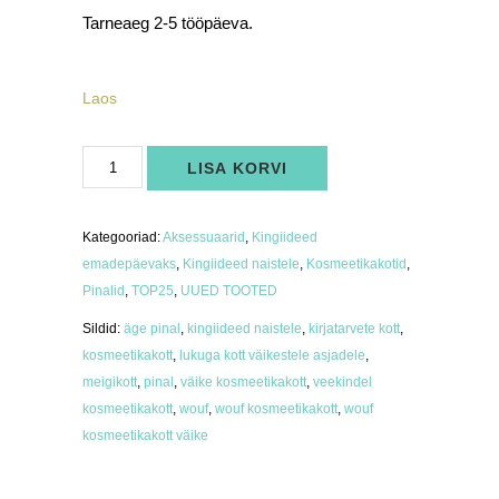
Tarneaeg 2-5 tööpäeva.
Laos
Pinal-
LISA KORVI
kosmeetikakott
Wouf
Wild
kogus
Kategooriad:
Aksessuaarid
,
Kingiideed
emadepäevaks
,
Kingiideed naistele
,
Kosmeetikakotid
,
Pinalid
,
TOP25
,
UUED TOOTED
Sildid:
äge pinal
,
kingiideed naistele
,
kirjatarvete kott
,
kosmeetikakott
,
lukuga kott väikestele asjadele
,
meigikott
,
pinal
,
väike kosmeetikakott
,
veekindel
kosmeetikakott
,
wouf
,
wouf kosmeetikakott
,
wouf
kosmeetikakott väike