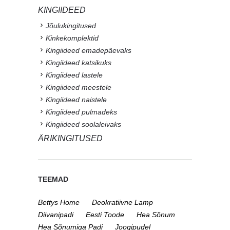
KINGIIDEED
Jõulukingitused
Kinkekomplektid
Kingiideed emadepäevaks
Kingiideed katsikuks
Kingiideed lastele
Kingiideed meestele
Kingiideed naistele
Kingiideed pulmadeks
Kingiideed soolaleivaks
ÄRIKINGITUSED
TEEMAD
Bettys Home
Deokratiivne Lamp
Diivanipadi
Eesti Toode
Hea Sõnum
Hea Sõnumiga Padi
Joogipudel