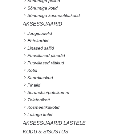
Sõnumiga põlled
Sõnumiga kotid
Sõnumiga kosmeetikakotid
AKSESSUAARID
Joogipudelid
Ehtekarbid
Linased sallid
Puuvillased pleedid
Puuvillased rätikud
Kotid
Kaarditaskud
Pinalid
Scrunchie/patsikumm
Telefonikott
Kosmeetikakotid
Lukuga kotid
AKSESSUAARID LASTELE
KODU & SISUSTUS