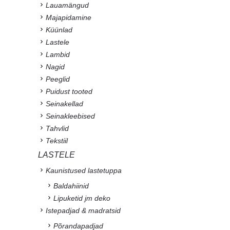
Lauamängud
Majapidamine
Küünlad
Lastele
Lambid
Nagid
Peeglid
Puidust tooted
Seinakellad
Seinakleebised
Tahvlid
Tekstiil
LASTELE
Kaunistused lastetuppa
Baldahiinid
Lipuketid jm deko
Istepadjad & madratsid
Põrandapadjad