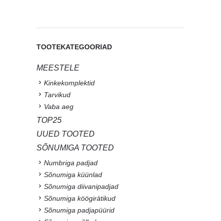
TOOTEKATEGOORIAD
MEESTELE
Kinkekomplektid
Tarvikud
Vaba aeg
TOP25
UUED TOOTED
SÕNUMIGA TOOTED
Numbriga padjad
Sõnumiga küünlad
Sõnumiga diivanipadjad
Sõnumiga köögirätikud
Sõnumiga padjapüürid