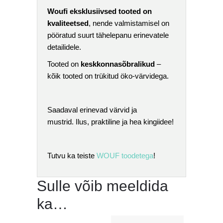
Woufi eksklusiivsed tooted on
kvaliteetsed
, nende valmistamisel on
pööratud suurt tähelepanu erinevatele
detailidele.
Tooted on
keskkonnasõbralikud
–
kõik tooted on trükitud öko-värvidega.
Saadaval erinevad värvid ja
mustrid. Ilus, praktiline ja hea kingiidee!
Tutvu ka teiste
WOUF toodetega
!
Sulle võib meeldida
ka…