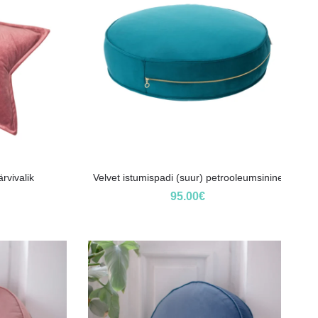
rvivalik
Velvet istumispadi (suur) petrooleumsinine
95.00
€