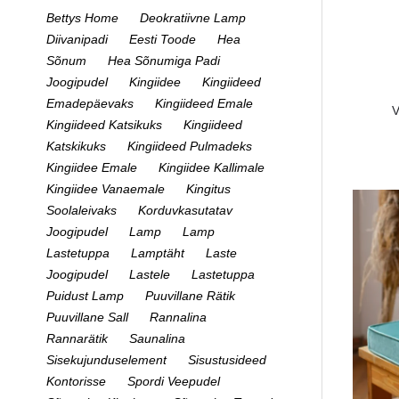
Bettys Home
Deokratiivne Lamp
Diivanipadi
Eesti Toode
Hea
Sõnum
Hea Sõnumiga Padi
Joogipudel
Kingiidee
Kingiideed
Emadepäevaks
Kingiideed Emale
V
Kingiideed Katsikuks
Kingiideed
Katskikuks
Kingiideed Pulmadeks
Kingiidee Emale
Kingiidee Kallimale
Kingiidee Vanaemale
Kingitus
Soolaleivaks
Korduvkasutatav
Joogipudel
Lamp
Lamp
Lastetuppa
Lamptäht
Laste
Joogipudel
Lastele
Lastetuppa
Puidust Lamp
Puuvillane Rätik
Puuvillane Sall
Rannalina
Rannarätik
Saunalina
Sisekujunduselement
Sisustusideed
Kontorisse
Spordi Veepudel