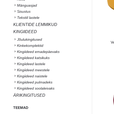
Mänguasjad
Sisustus
Tekstiil lastele
KLIENTIDE LEMMIKUD
KINGIIDEED
Jõulukingitused
Ve
Kinkekomplektid
Kingiideed emadepäevaks
Kingiideed katsikuks
Kingiideed lastele
Kingiideed meestele
Kingiideed naistele
Kingiideed pulmadeks
Kingiideed soolaleivaks
ÄRIKINGITUSED
TEEMAD