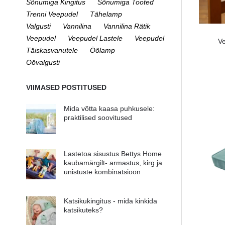
Sõnumiga Kingitus
Sõnumiga Tooted
Trenni Veepudel
Tähelamp
Valgusti
Vannilina
Vannilina Rätik
Veepudel
Veepudel Lastele
Veepudel
Ve
Täiskasvanutele
Öölamp
Öövalgusti
VIIMASED POSTITUSED
Mida võtta kaasa puhkusele:
praktilised soovitused
Lastetoa sisustus Bettys Home
kaubamärgilt- armastus, kirg ja
unistuste kombinatsioon
Katsikukingitus - mida kinkida
katsikuteks?