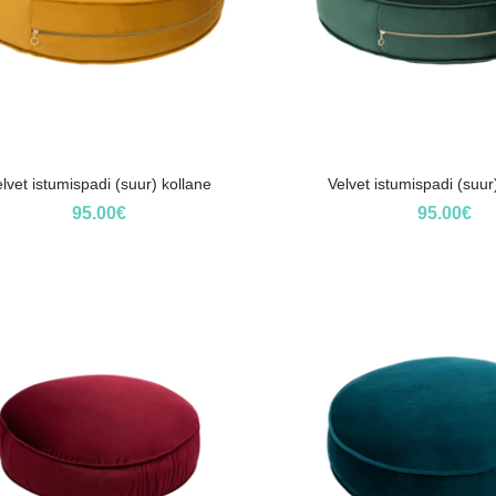
lvet istumispadi (suur) kollane
Velvet istumispadi (suur
95.00
€
95.00
€