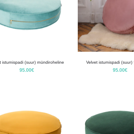
t istumispadi (suur) mündiroheline
Velvet istumispadi (suur
95.00
€
95.00
€