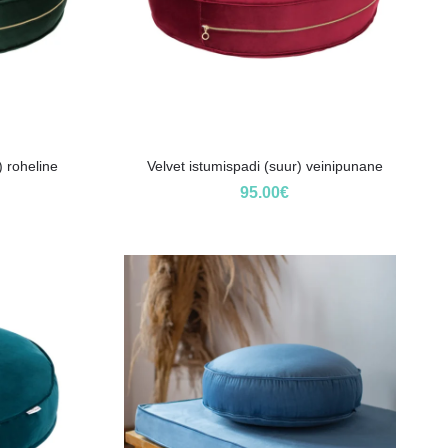
) roheline
Velvet istumispadi (suur) veinipunane
95.00
€