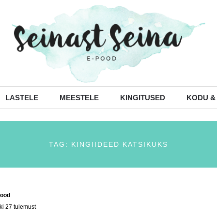
LASTELE
MEESTELE
KINGITUSED
KODU &
TAG: KINGIIDEED KATSIKUKS
ood
/ Tooted siltidega “kingiideed katsikuks”
ki 27 tulemust