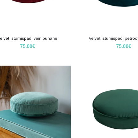
elvet istumispadi veinipunane
Velvet istumispadi petro
75.00
€
75.00
€