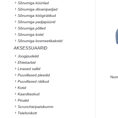
Sõnumiga küünlad
Sõnumiga diivanipadjad
Sõnumiga köögirätikud
Sõnumiga padjapüürid
Sõnumiga põlled
Sõnumiga kotid
Sõnumiga kosmeetikakotid
AKSESSUAARID
Joogipudelid
Ehtekarbid
Linased sallid
Puuvillased pleedid
Numb
Puuvillased rätikud
Kotid
Kaarditaskud
Pinalid
Scrunchie/patsikumm
Telefonikott