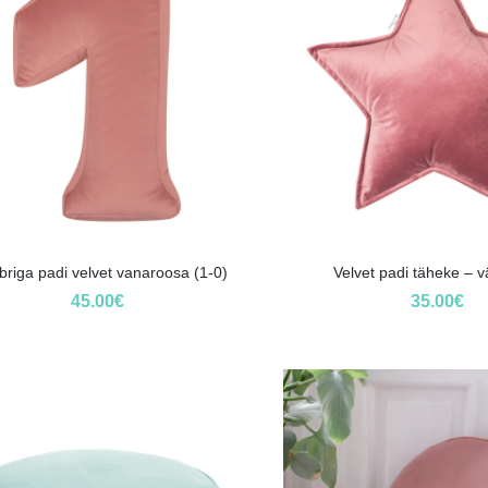
riga padi velvet vanaroosa (1-0)
Velvet padi täheke – vä
45.00
€
35.00
€