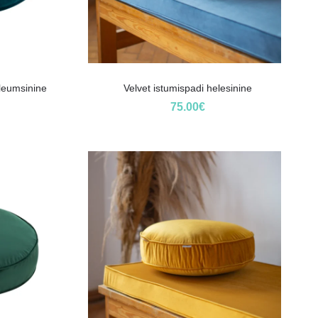
oleumsinine
Velvet istumispadi helesinine
75.00
€