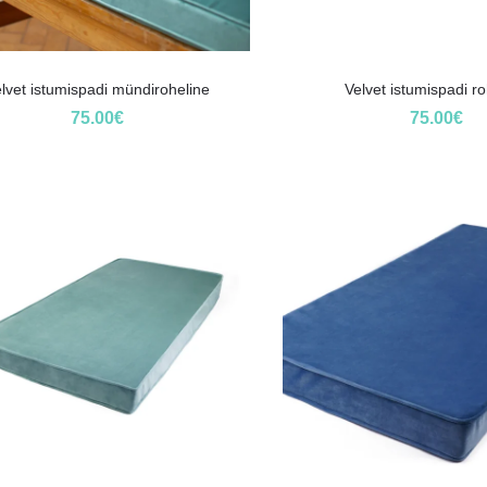
lvet istumispadi mündiroheline
Velvet istumispadi ro
75.00
€
75.00
€