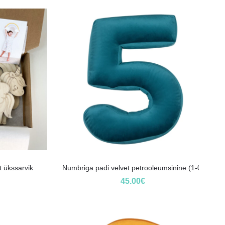
 ükssarvik
Numbriga padi velvet petrooleumsinine (1-0)
45.00
€