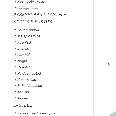
Kosmeetikakotid
Lukuga kotid
AKSESSUAARID LASTELE
KODU & SISUSTUS
Lauamängud
Majapidamine
Küünlad
Lastele
Lambid
Nagid
Numb
Peeglid
Puidust tooted
Seinakellad
Seinakleebised
Tahvlid
Tekstiil
LASTELE
Kaunistused lastetuppa