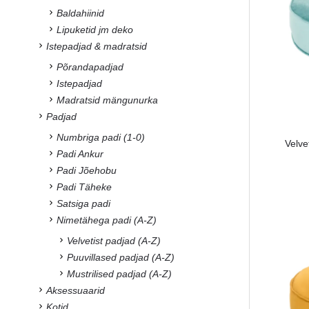
Baldahiinid
Lipuketid jm deko
Istepadjad & madratsid
Põrandapadjad
Istepadjad
Madratsid mängunurka
Padjad
Numbriga padi (1-0)
Velve
Padi Ankur
Padi Jõehobu
Padi Täheke
Satsiga padi
Nimetähega padi (A-Z)
Velvetist padjad (A-Z)
Puuvillased padjad (A-Z)
Mustrilised padjad (A-Z)
Aksessuaarid
Kotid