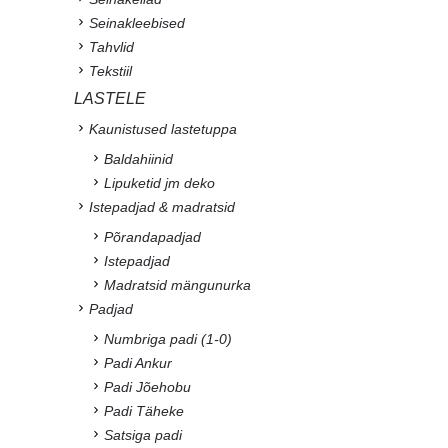
Seinakleebised
Tahvlid
Tekstiil
LASTELE
Kaunistused lastetuppa
Baldahiinid
Lipuketid jm deko
Istepadjad & madratsid
Põrandapadjad
Istepadjad
Madratsid mängunurka
Padjad
Numbriga padi (1-0)
Padi Ankur
Padi Jõehobu
Padi Täheke
Satsiga padi