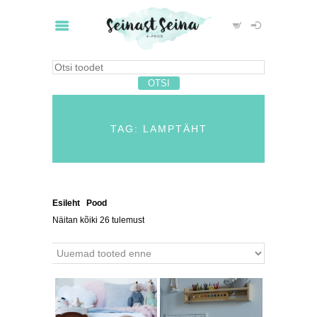
TAG: LAMPTÄHT
Esileht
/
Pood
/ Tooted siltidega “lamptäht”
Näitan kõiki 26 tulemust