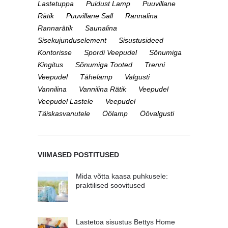
Lastetuppa
Puidust Lamp
Puuvillane
Rätik
Puuvillane Sall
Rannalina
Rannarätik
Saunalina
Sisekujunduselement
Sisustusideed
Kontorisse
Spordi Veepudel
Sõnumiga
Kingitus
Sõnumiga Tooted
Trenni
Veepudel
Tähelamp
Valgusti
Vannilina
Vannilina Rätik
Veepudel
Veepudel Lastele
Veepudel
Täiskasvanutele
Öölamp
Öövalgusti
VIIMASED POSTITUSED
Mida võtta kaasa puhkusele:
praktilised soovitused
Lastetoa sisustus Bettys Home