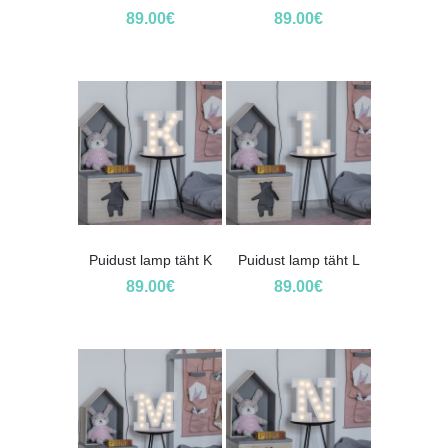
89.00
€
89.00
€
Puidust lamp täht K
Puidust lamp täht L
89.00
€
89.00
€