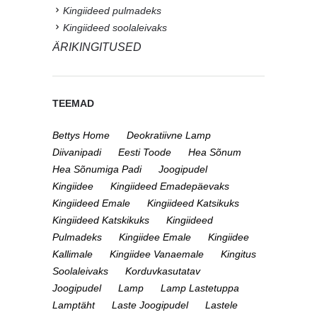
Kingiideed pulmadeks
Kingiideed soolaleivaks
ÄRIKINGITUSED
TEEMAD
Bettys Home
Deokratiivne Lamp
Diivanipadi
Eesti Toode
Hea Sõnum
Hea Sõnumiga Padi
Joogipudel
Kingiidee
Kingiideed Emadepäevaks
Kingiideed Emale
Kingiideed Katsikuks
Kingiideed Katskikuks
Kingiideed
Pulmadeks
Kingiidee Emale
Kingiidee
Kallimale
Kingiidee Vanaemale
Kingitus
Soolaleivaks
Korduvkasutatav
Joogipudel
Lamp
Lamp Lastetuppa
Lamptäht
Laste Joogipudel
Lastele