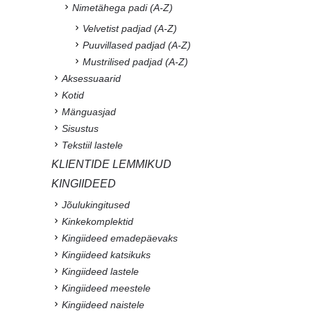
Nimetähega padi (A-Z)
Velvetist padjad (A-Z)
Puuvillased padjad (A-Z)
Mustrilised padjad (A-Z)
Aksessuaarid
Kotid
Mänguasjad
Sisustus
Tekstiil lastele
KLIENTIDE LEMMIKUD
KINGIIDEED
Jõulukingitused
Kinkekomplektid
Kingiideed emadepäevaks
Kingiideed katsikuks
Kingiideed lastele
Kingiideed meestele
Kingiideed naistele