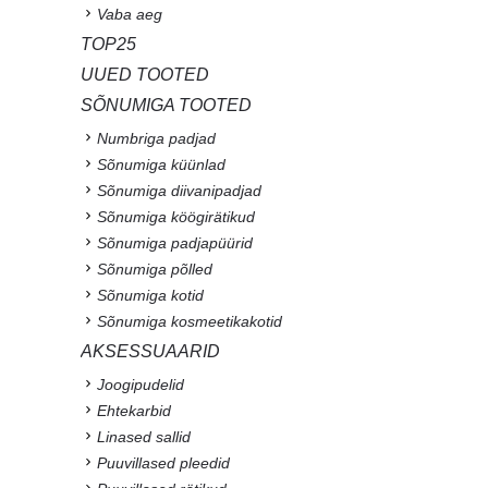
Vaba aeg
TOP25
UUED TOOTED
SÕNUMIGA TOOTED
Numbriga padjad
Sõnumiga küünlad
Sõnumiga diivanipadjad
Sõnumiga köögirätikud
Sõnumiga padjapüürid
Sõnumiga põlled
Sõnumiga kotid
Sõnumiga kosmeetikakotid
AKSESSUAARID
Joogipudelid
Ehtekarbid
Linased sallid
Puuvillased pleedid