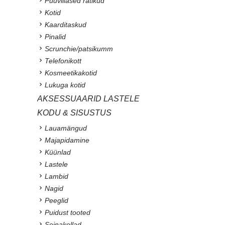
Puuvillased rätikud
Kotid
Kaarditaskud
Pinalid
Scrunchie/patsikumm
Telefonikott
Kosmeetikakotid
Lukuga kotid
AKSESSUAARID LASTELE
KODU & SISUSTUS
Lauamängud
Majapidamine
Küünlad
Lastele
Lambid
Nagid
Peeglid
Puidust tooted
Seinakellad