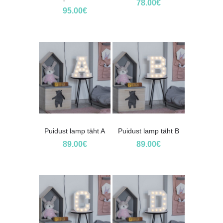
78.00
€
95.00
€
Puidust lamp täht A
Puidust lamp täht B
89.00
€
89.00
€