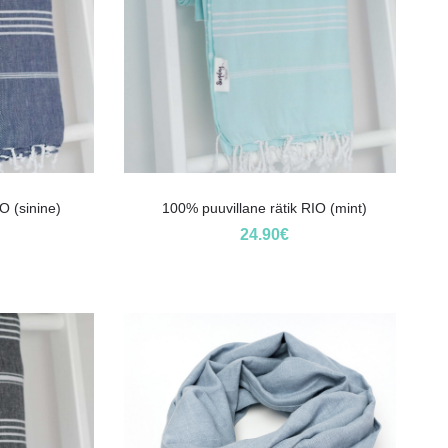
O (sinine)
100% puuvillane rätik RIO (mint)
24.90
€