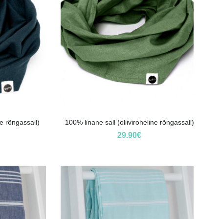
e rõngassall)
100% linane sall (oliiviroheline rõngassall)
29.90
€