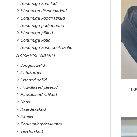
Sõnumiga küünlad
Sõnumiga diivanipadjad
Sõnumiga köögirätikud
Sõnumiga padjapüürid
Sõnumiga põlled
Sõnumiga kotid
Sõnumiga kosmeetikakotid
AKSESSUAARID
Joogipudelid
Ehtekarbid
Linased sallid
Puuvillased pleedid
100%
Puuvillased rätikud
Kotid
Kaarditaskud
Pinalid
Scrunchie/patsikumm
Telefonikott