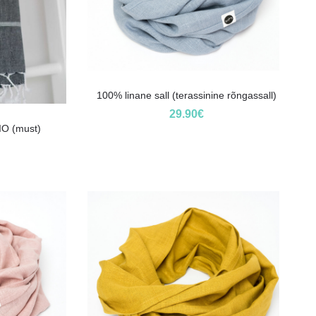
100% linane sall (terassinine rõngassall)
29.90
€
IO (must)