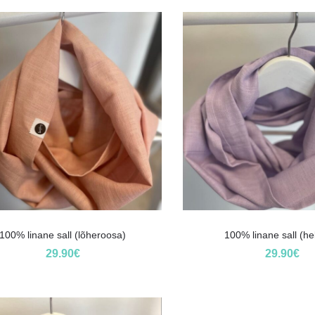
100% linane sall (lõheroosa)
100% linane sall (hele
29.90
€
29.90
€