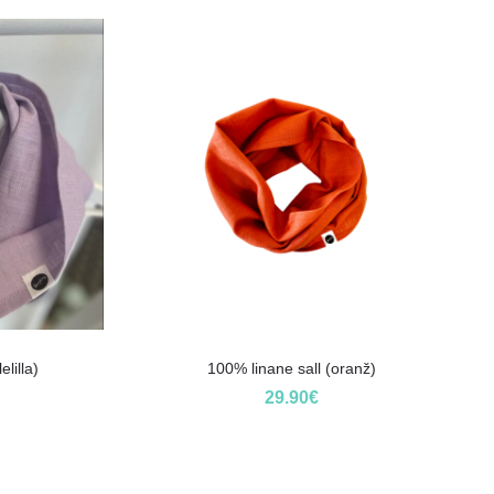
lilla)
100% linane sall (oranž)
29.90
€