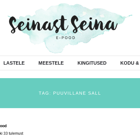
LASTELE
MEESTELE
KINGITUSED
KODU &
TAG: PUUVILLANE SALL
ood
/ Tooted siltidega “puuvillane sall”
ki 33 tulemust