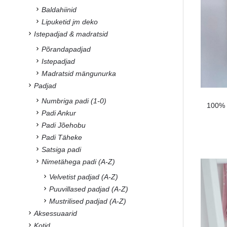
Baldahiinid
Lipuketid jm deko
Istepadjad & madratsid
Põrandapadjad
Istepadjad
Madratsid mängunurka
Padjad
Numbriga padi (1-0)
100% p
Padi Ankur
Padi Jõehobu
Padi Täheke
Satsiga padi
Nimetähega padi (A-Z)
Velvetist padjad (A-Z)
Puuvillased padjad (A-Z)
Mustrilised padjad (A-Z)
Aksessuaarid
Kotid