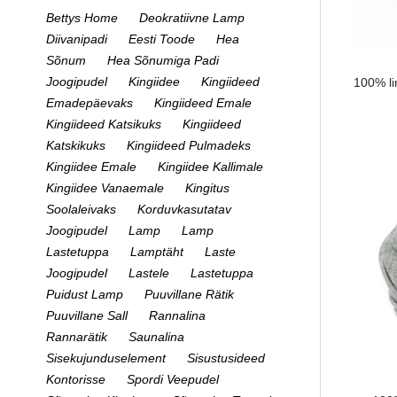
Bettys Home
Deokratiivne Lamp
Diivanipadi
Eesti Toode
Hea
Sõnum
Hea Sõnumiga Padi
Joogipudel
Kingiidee
Kingiideed
100% li
Emadepäevaks
Kingiideed Emale
Kingiideed Katsikuks
Kingiideed
Katskikuks
Kingiideed Pulmadeks
Kingiidee Emale
Kingiidee Kallimale
Kingiidee Vanaemale
Kingitus
Soolaleivaks
Korduvkasutatav
Joogipudel
Lamp
Lamp
Lastetuppa
Lamptäht
Laste
Joogipudel
Lastele
Lastetuppa
Puidust Lamp
Puuvillane Rätik
Puuvillane Sall
Rannalina
Rannarätik
Saunalina
Sisekujunduselement
Sisustusideed
Kontorisse
Spordi Veepudel