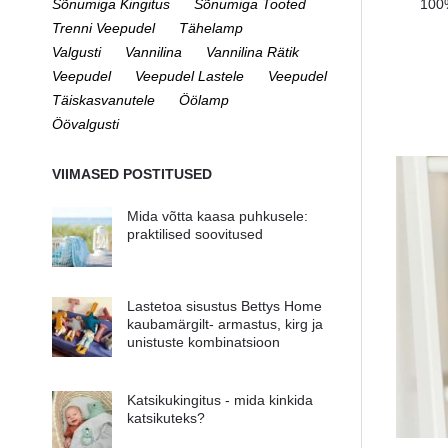
Sõnumiga Kingitus
Sõnumiga Tooted
100%
Trenni Veepudel
Tähelamp
Valgusti
Vannilina
Vannilina Rätik
Veepudel
Veepudel Lastele
Veepudel
Täiskasvanutele
Öölamp
Öövalgusti
VIIMASED POSTITUSED
Mida võtta kaasa puhkusele:
praktilised soovitused
Lastetoa sisustus Bettys Home
kaubamärgilt- armastus, kirg ja
unistuste kombinatsioon
Katsikukingitus - mida kinkida
katsikuteks?