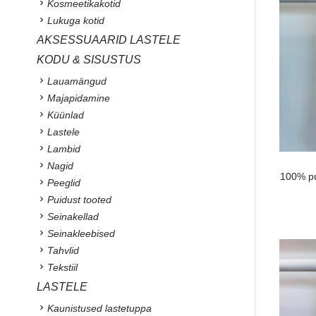
Kosmeetikakotid
Lukuga kotid
AKSESSUAARID LASTELE
KODU & SISUSTUS
Lauamängud
Majapidamine
Küünlad
Lastele
Lambid
Nagid
100% pu
Peeglid
Puidust tooted
Seinakellad
Seinakleebised
Tahvlid
Tekstiil
LASTELE
Kaunistused lastetuppa