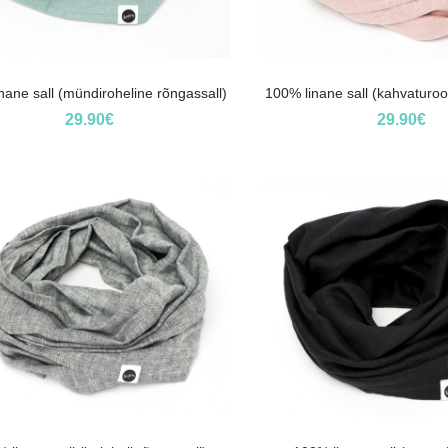
nane sall (mündiroheline rõngassall)
100% linane sall (kahvaturoo
29.90
€
29.90
€