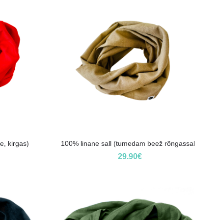
e, kirgas)
100% linane sall (tumedam beež rõngassall)
29.90
€