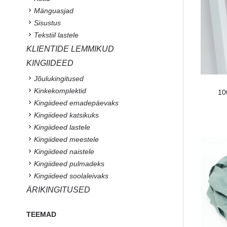
Mänguasjad
Sisustus
Tekstiil lastele
KLIENTIDE LEMMIKUD
KINGIIDEED
Jõulukingitused
Kinkekomplektid
10
Kingiideed emadepäevaks
Kingiideed katsikuks
Kingiideed lastele
Kingiideed meestele
Kingiideed naistele
Kingiideed pulmadeks
Kingiideed soolaleivaks
ÄRIKINGITUSED
TEEMAD