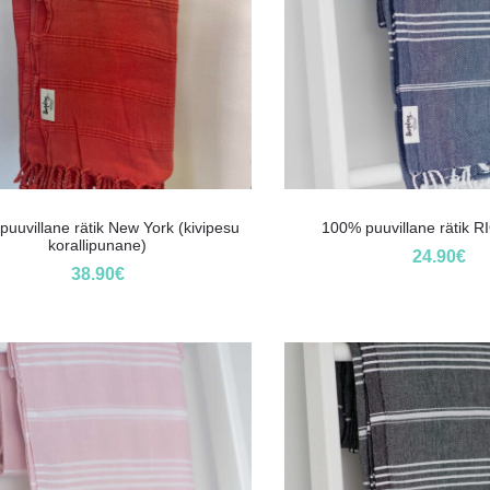
uuvillane rätik New York (kivipesu
100% puuvillane rätik RI
korallipunane)
24.90
€
38.90
€