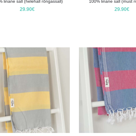
 linane sall (helehall rõngassall)
100% linane sall (must r
29.90
€
29.90
€