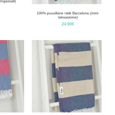
õngassall)
100% puuvillane rätik Barcelona (mint-
teksasinine)
24.90
€