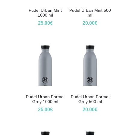
Pudel Urban Mint
Pudel Urban Mint 500
1000 ml
ml
25.00
€
20.00
€
Pudel Urban Formal
Pudel Urban Formal
Grey 1000 ml
Grey 500 ml
25.00
€
20.00
€