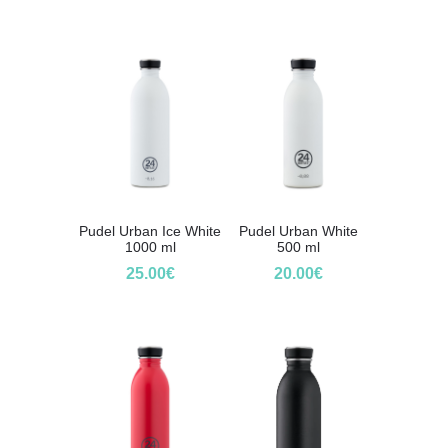
Pudel Urban Ice White
Pudel Urban White
1000 ml
500 ml
25.00
€
20.00
€