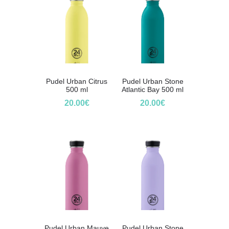
Pudel Urban Citrus
Pudel Urban Stone
500 ml
Atlantic Bay 500 ml
20.00
€
20.00
€
Pudel Urban Mauve
Pudel Urban Stone