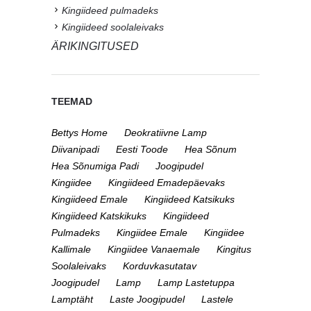
Kingiideed pulmadeks
Kingiideed soolaleivaks
ÄRIKINGITUSED
TEEMAD
Bettys Home
Deokratiivne Lamp
Diivanipadi
Eesti Toode
Hea Sõnum
Hea Sõnumiga Padi
Joogipudel
Kingiidee
Kingiideed Emadepäevaks
Kingiideed Emale
Kingiideed Katsikuks
Kingiideed Katskikuks
Kingiideed
Pulmadeks
Kingiidee Emale
Kingiidee
Kallimale
Kingiidee Vanaemale
Kingitus
Soolaleivaks
Korduvkasutatav
Joogipudel
Lamp
Lamp Lastetuppa
Lamptäht
Laste Joogipudel
Lastele