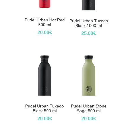
Pudel Urban Hot Red
Pudel Urban Tuxedo
500 ml
Black 1000 ml
20.00
€
25.00
€
Pudel Urban Tuxedo
Pudel Urban Stone
Black 500 ml
Sage 500 ml
20.00
€
20.00
€