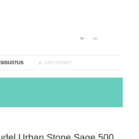
 SISUSTUS
udel Urban Stone Sage 500