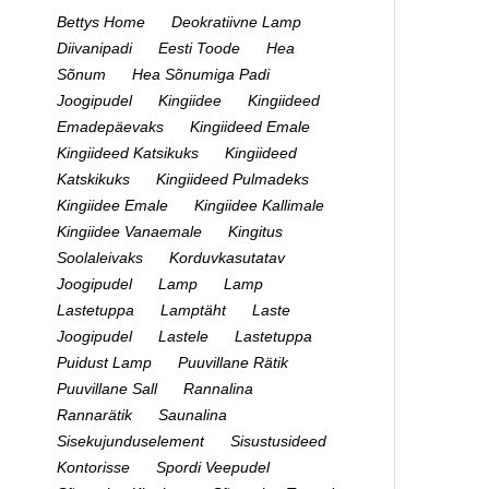
Bettys Home
Deokratiivne Lamp
Diivanipadi
Eesti Toode
Hea
Sõnum
Hea Sõnumiga Padi
Joogipudel
Kingiidee
Kingiideed
Emadepäevaks
Kingiideed Emale
Kingiideed Katsikuks
Kingiideed
Katskikuks
Kingiideed Pulmadeks
Kingiidee Emale
Kingiidee Kallimale
Kingiidee Vanaemale
Kingitus
Soolaleivaks
Korduvkasutatav
Joogipudel
Lamp
Lamp
Lastetuppa
Lamptäht
Laste
Joogipudel
Lastele
Lastetuppa
Puidust Lamp
Puuvillane Rätik
Puuvillane Sall
Rannalina
Rannarätik
Saunalina
Sisekujunduselement
Sisustusideed
Kontorisse
Spordi Veepudel