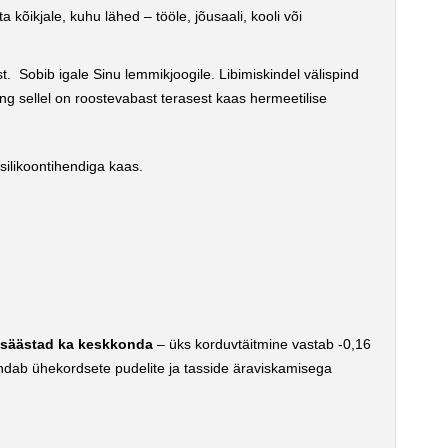
kõikjale, kuhu lähed – tööle, jõusaali, kooli või
st. Sobib igale Sinu lemmikjoogile. Libimiskindel välispind
g sellel on roostevabast terasest kaas hermeetilise
silikoontihendiga kaas.
g
säästad ka keskkonda
– üks korduvtäitmine vastab -0,16
ndab ühekordsete pudelite ja tasside äraviskamisega