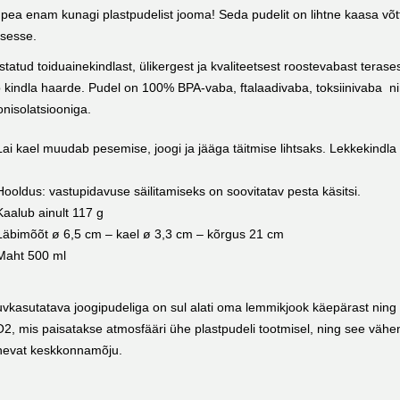
 pea enam kunagi plastpudelist jooma! Seda pudelit on lihtne kaasa võtta 
sesse.
statud toiduainekindlast, ülikergest ja kvaliteetsest roostevabast terase
 kindla haarde. Pudel on 100% BPA-vaba, ftalaadivaba, toksiinivaba nin
oonisolatsiooniga.
Lai kael muudab pesemise, joogi ja jääga täitmise lihtsaks. Lekkekindla 
Hooldus: vastupidavuse säilitamiseks on soovitatav pesta käsitsi.
Kaalub ainult 117 g
Läbimõõt ø 6,5 cm – kael ø 3,3 cm – kõrgus 21 cm
Maht 500 ml
vkasutatava joogipudeliga on sul alati oma lemmikjook käepärast nin
2, mis paisatakse atmosfääri ühe plastpudeli tootmisel, ning see vähe
nevat keskkonnamõju.