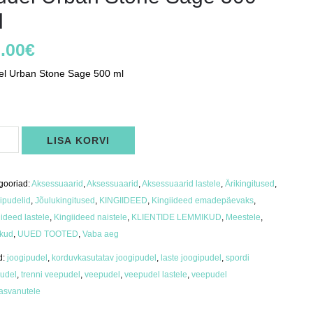
l
.00
€
el Urban Stone Sage 500 ml
s
el
LISA KORVI
an
ne
e
gooriad:
Aksessuaarid
,
Aksessuaarid
,
Aksessuaarid lastele
,
Ärikingitused
,
us
ipudelid
,
Jõulukingitused
,
KINGIIDEED
,
Kingiideed emadepäevaks
,
iideed lastele
,
Kingiideed naistele
,
KLIENTIDE LEMMIKUD
,
Meestele
,
ikud
,
UUED TOOTED
,
Vaba aeg
d:
joogipudel
,
korduvkasutatav joogipudel
,
laste joogipudel
,
spordi
udel
,
trenni veepudel
,
veepudel
,
veepudel lastele
,
veepudel
kasvanutele