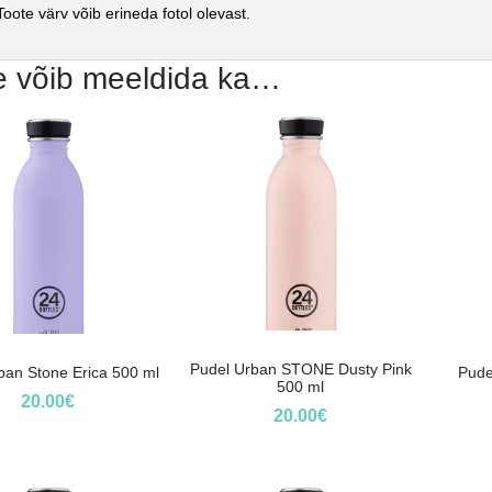
oote värv võib erineda fotol olevast.
e võib meeldida ka…
Pudel Urban STONE Dusty Pink
ban Stone Erica 500 ml
Pude
500 ml
20.00
€
20.00
€