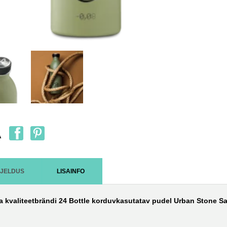
A
RJELDUS
LISAINFO
ia kvaliteetbrändi 24 Bottle korduvkasutatav pudel Urban Stone S