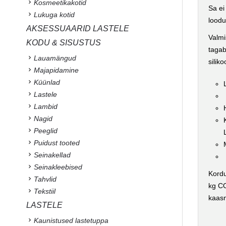
Kosmeetikakotid
Sa ei
Lukuga kotid
loodu
AKSESSUAARID LASTELE
Valmi
KODU & SISUSTUS
tagab
Lauamängud
silik
Majapidamine
Küünlad
Lastele
Lambid
Nagid
Peeglid
Puidust tooted
Seinakellad
Seinakleebised
Kordu
Tahvlid
kg CO
Tekstiil
kaas
LASTELE
Kaunistused lastetuppa