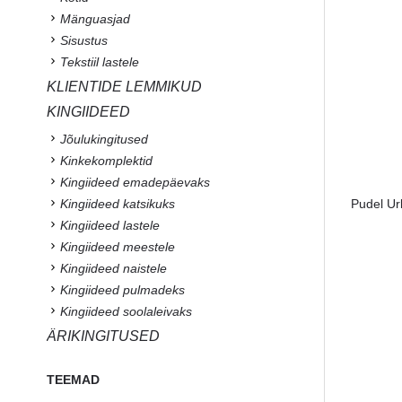
Mänguasjad
Sisustus
Tekstiil lastele
KLIENTIDE LEMMIKUD
KINGIIDEED
Jõulukingitused
Kinkekomplektid
Kingiideed emadepäevaks
Kingiideed katsikuks
Pudel Ur
Kingiideed lastele
Kingiideed meestele
Kingiideed naistele
Kingiideed pulmadeks
Kingiideed soolaleivaks
ÄRIKINGITUSED
TEEMAD