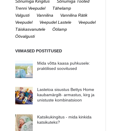
Sõnumiga Kingitus
Sõnumiga Tooted
Trenni Veepudel
Tähelamp
Valgusti
Vannilina
Vannilina Rätik
Veepudel
Veepudel Lastele
Veepudel
Täiskasvanutele
Öölamp
Öövalgusti
VIIMASED POSTITUSED
Mida võtta kaasa puhkusele:
praktilised soovitused
Lastetoa sisustus Bettys Home
kaubamärgilt- armastus, kirg ja
unistuste kombinatsioon
Katsikukingitus - mida kinkida
katsikuteks?