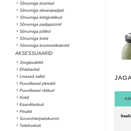
Sõnumiga küünlad
Sõnumiga diivanipadjad
Sõnumiga köögirätikud
Sõnumiga padjapüürid
Sõnumiga põlled
Sõnumiga kotid
Sõnumiga kosmeetikakotid
AKSESSUAARID
Joogipudelid
Ehtekarbid
Linased sallid
JAG
Puuvillased pleedid
Puuvillased rätikud
Kotid
KI
Kaarditaskud
Pinalid
Itaal
Scrunchie/patsikumm
Telefonikott