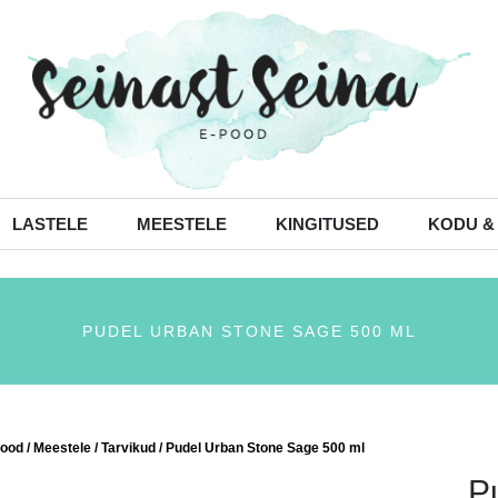
LASTELE
MEESTELE
KINGITUSED
KODU &
PUDEL URBAN STONE SAGE 500 ML
ood
/
Meestele
/
Tarvikud
/ Pudel Urban Stone Sage 500 ml
P