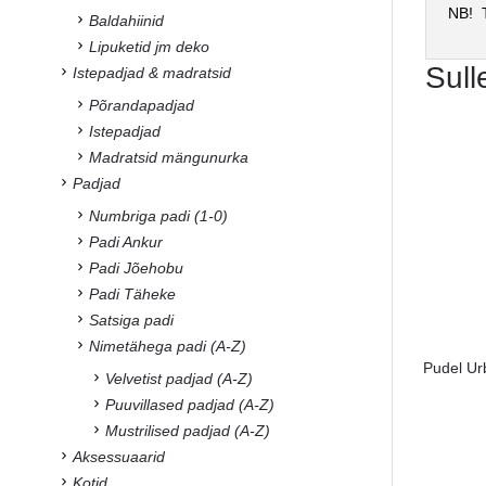
NB! T
Baldahiinid
Lipuketid jm deko
Sull
Istepadjad & madratsid
Põrandapadjad
Istepadjad
Madratsid mängunurka
Padjad
Numbriga padi (1-0)
Padi Ankur
Padi Jõehobu
Padi Täheke
Satsiga padi
Nimetähega padi (A-Z)
Pudel Ur
Velvetist padjad (A-Z)
Puuvillased padjad (A-Z)
Mustrilised padjad (A-Z)
Aksessuaarid
Kotid