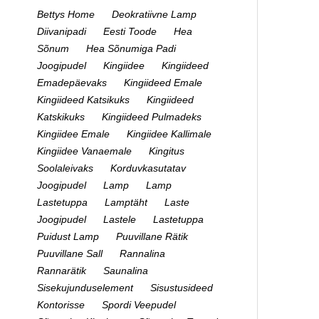
Bettys Home
Deokratiivne Lamp
Diivanipadi
Eesti Toode
Hea
Sõnum
Hea Sõnumiga Padi
Joogipudel
Kingiidee
Kingiideed
Emadepäevaks
Kingiideed Emale
Kingiideed Katsikuks
Kingiideed
Katskikuks
Kingiideed Pulmadeks
Kingiidee Emale
Kingiidee Kallimale
Kingiidee Vanaemale
Kingitus
Soolaleivaks
Korduvkasutatav
Joogipudel
Lamp
Lamp
Lastetuppa
Lamptäht
Laste
Joogipudel
Lastele
Lastetuppa
Puidust Lamp
Puuvillane Rätik
Puuvillane Sall
Rannalina
Rannarätik
Saunalina
Sisekujunduselement
Sisustusideed
Kontorisse
Spordi Veepudel