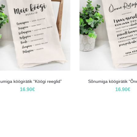
umiga köögirätik “Köögi reeglid”
Sõnumiga köögirätik “Õnn
16.90
€
16.90
€