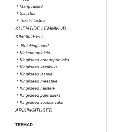
Mänguasjad
Sisustus
Tekstiil lastele
KLIENTIDE LEMMIKUD
KINGIIDEED
Jõulukingitused
Kinkekomplektid
Kingiideed emadepäevaks
Kingiideed katsikuks
Kingiideed lastele
Kingiideed meestele
Kingiideed naistele
Kingiideed pulmadeks
Kingiideed soolaleivaks
ÄRIKINGITUSED
TEEMAD