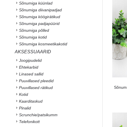
Sõnumiga küünlad
Sõnumiga diivanipadjad
Sõnumiga köögirätikud
Sõnumiga padjapüürid
Sõnumiga põlled
Sõnumiga kotid
Sõnumiga kosmeetikakotid
AKSESSUAARID
Joogipudelid
Ehtekarbid
Linased sallid
Puuvillased pleedid
Sõnumi
Puuvillased rätikud
Kotid
Kaarditaskud
Pinalid
Scrunchie/patsikumm
Telefonikott