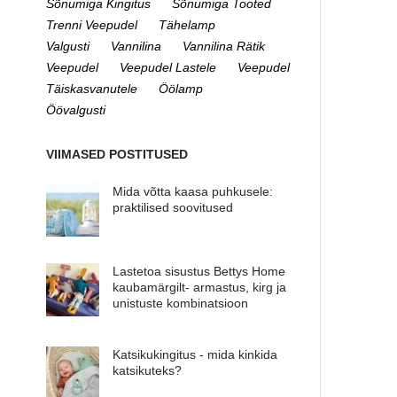
Sõnumiga Kingitus
Sõnumiga Tooted
Trenni Veepudel
Tähelamp
Valgusti
Vannilina
Vannilina Rätik
Veepudel
Veepudel Lastele
Veepudel
Täiskasvanutele
Öölamp
Öövalgusti
VIIMASED POSTITUSED
Mida võtta kaasa puhkusele:
praktilised soovitused
Lastetoa sisustus Bettys Home
kaubamärgilt- armastus, kirg ja
unistuste kombinatsioon
Katsikukingitus - mida kinkida
katsikuteks?