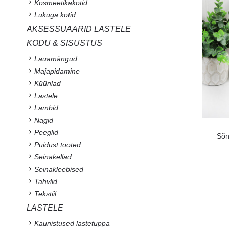
Kosmeetikakotid
Lukuga kotid
AKSESSUAARID LASTELE
KODU & SISUSTUS
Lauamängud
Majapidamine
Küünlad
Lastele
Lambid
Nagid
Peeglid
Sõn
Puidust tooted
Seinakellad
Seinakleebised
Tahvlid
Tekstiil
LASTELE
Kaunistused lastetuppa