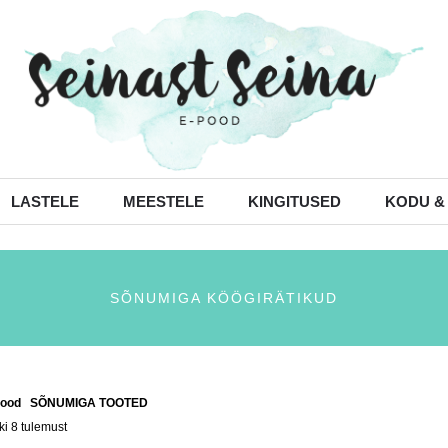
LASTELE
MEESTELE
KINGITUSED
KODU &
SÕNUMIGA KÖÖGIRÄTIKUD
ood
/
SÕNUMIGA TOOTED
/ Sõnumiga köögirätikud
ki 8 tulemust