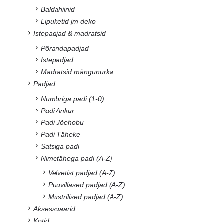
Baldahiinid
Lipuketid jm deko
Istepadjad & madratsid
Põrandapadjad
Istepadjad
Madratsid mängunurka
Padjad
Numbriga padi (1-0)
Padi Ankur
Padi Jõehobu
Padi Täheke
Satsiga padi
Nimetähega padi (A-Z)
Velvetist padjad (A-Z)
Puuvillased padjad (A-Z)
Mustrilised padjad (A-Z)
Aksessuaarid
Kotid