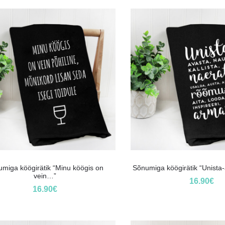
miga köögirätik “Minu köögis on
Sõnumiga köögirätik “Unist
vein…”
16.90
€
16.90
€