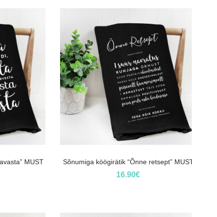
a-avasta” MUST
Sõnumiga köögirätik “Õnne retsept” MUST
16.90
€