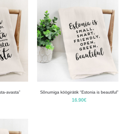
sta-avasta”
Sõnumiga köögirätik “Estonia is beautiful”
16.90
€