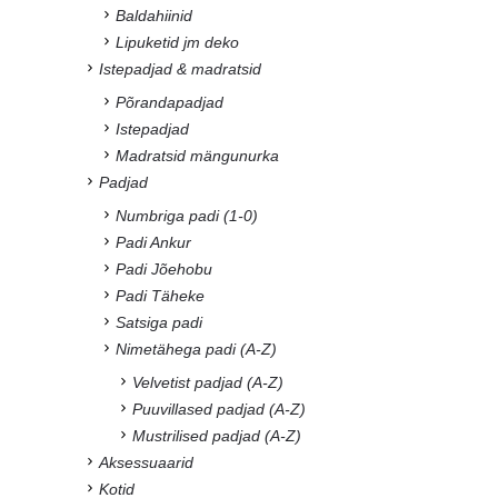
Baldahiinid
Lipuketid jm deko
Istepadjad & madratsid
Põrandapadjad
Istepadjad
Madratsid mängunurka
Padjad
Numbriga padi (1-0)
Padi Ankur
Padi Jõehobu
Padi Täheke
Satsiga padi
Nimetähega padi (A-Z)
Velvetist padjad (A-Z)
Puuvillased padjad (A-Z)
Mustrilised padjad (A-Z)
Aksessuaarid
Kotid