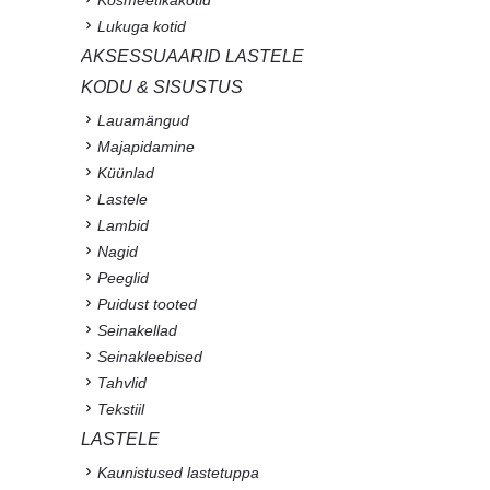
Lukuga kotid
AKSESSUAARID LASTELE
KODU & SISUSTUS
Lauamängud
Majapidamine
Küünlad
Lastele
Lambid
Nagid
Peeglid
Puidust tooted
Seinakellad
Seinakleebised
Tahvlid
Tekstiil
LASTELE
Kaunistused lastetuppa