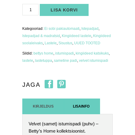
Velvet
LISA KORVI
istumispadi
roheline
kogus
Kategooriad:
Ei sobi pakiautomaati
,
Istepadjad
,
Istepadjad & madratsid
,
Kingiideed lastele
,
Kingiideed
soolaleivaks
,
Lastele
,
Sisustus
,
UUED TOOTED
Sildid:
bettys home
,
istumispadi
,
kingiideed katsikuks
,
lastele
,
lastetuppa
,
sametine padi
,
velvet istumispadi
JAGA
KIRJELDUS
LISAINFO
Velvet (samet) istumispadi (puhv) –
Betty’s Home kollektsioonist.