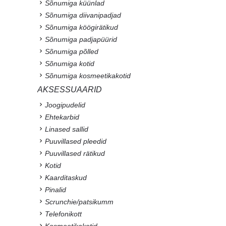
Sõnumiga küünlad
Sõnumiga diivanipadjad
Sõnumiga köögirätikud
Sõnumiga padjapüürid
Sõnumiga põlled
Sõnumiga kotid
Sõnumiga kosmeetikakotid
AKSESSUAARID
Joogipudelid
Ehtekarbid
Linased sallid
Puuvillased pleedid
Puuvillased rätikud
Kotid
Kaarditaskud
Pinalid
Scrunchie/patsikumm
Telefonikott
Kosmeetikakotid