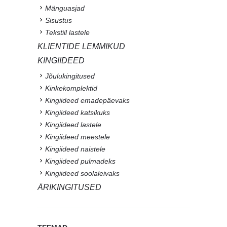
Mänguasjad
Sisustus
Tekstiil lastele
KLIENTIDE LEMMIKUD
KINGIIDEED
Jõulukingitused
Kinkekomplektid
Kingiideed emadepäevaks
Kingiideed katsikuks
Kingiideed lastele
Kingiideed meestele
Kingiideed naistele
Kingiideed pulmadeks
Kingiideed soolaleivaks
ÄRIKINGITUSED