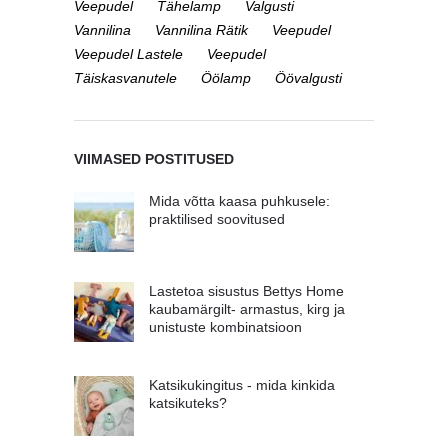
Veepudel
Tähelamp
Valgusti
Vannilina
Vannilina Rätik
Veepudel
Veepudel Lastele
Veepudel
Täiskasvanutele
Öölamp
Öövalgusti
VIIMASED POSTITUSED
Mida võtta kaasa puhkusele:
praktilised soovitused
Lastetoa sisustus Bettys Home
kaubamärgilt- armastus, kirg ja
unistuste kombinatsioon
Katsikukingitus - mida kinkida
katsikuteks?