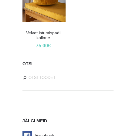
Velvet istumispadi
kollane
75.00
€
OTSI
JÄLGI MEID
Facebook