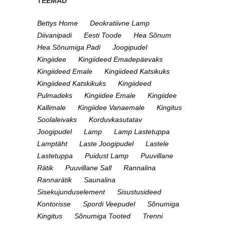
TEEMAD
Bettys Home
Deokratiivne Lamp
Diivanipadi
Eesti Toode
Hea Sõnum
Hea Sõnumiga Padi
Joogipudel
Kingiidee
Kingiideed Emadepäevaks
Kingiideed Emale
Kingiideed Katsikuks
Kingiideed Katskikuks
Kingiideed
Pulmadeks
Kingiidee Emale
Kingiidee
Kallimale
Kingiidee Vanaemale
Kingitus
Soolaleivaks
Korduvkasutatav
Joogipudel
Lamp
Lamp Lastetuppa
Lamptäht
Laste Joogipudel
Lastele
Lastetuppa
Puidust Lamp
Puuvillane
Rätik
Puuvillane Sall
Rannalina
Rannarätik
Saunalina
Sisekujunduselement
Sisustusideed
Kontorisse
Spordi Veepudel
Sõnumiga
Kingitus
Sõnumiga Tooted
Trenni