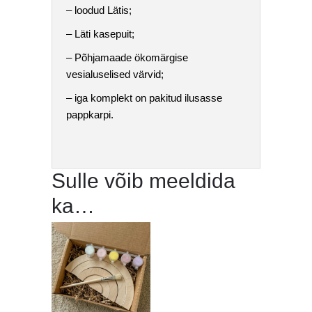
– loodud Lätis;
– Läti kasepuit;
– Põhjamaade ökomärgise
vesialuselised värvid;
– iga komplekt on pakitud ilusasse
pappkarpi.
Sulle võib meeldida
ka…