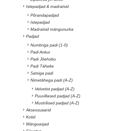
Istepadjad & madratsid
Põrandapadjad
Istepadjad
Madratsid mängunurka
Padjad
Numbriga padi (1-0)
Padi Ankur
Padi Jõehobu
Padi Täheke
Satsiga padi
Nimetähega padi (A-Z)
Velvetist padjad (A-Z)
Puuvillased padjad (A-Z)
Mustrilised padjad (A-Z)
Aksessuaarid
Kotid
Mänguasjad
Sisustus