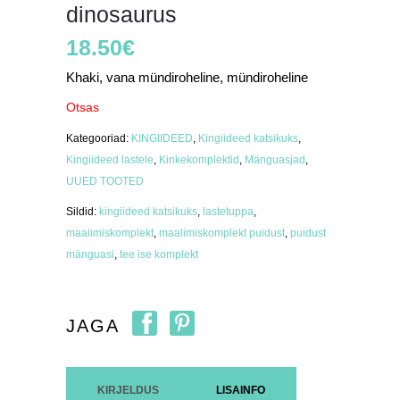
dinosaurus
18.50
€
Khaki, vana mündiroheline, mündiroheline
Otsas
Kategooriad:
KINGIIDEED
,
Kingiideed katsikuks
,
Kingiideed lastele
,
Kinkekomplektid
,
Mänguasjad
,
UUED TOOTED
Sildid:
kingiideed katsikuks
,
lastetuppa
,
maalimiskomplekt
,
maalimiskomplekt puidust
,
puidust
mänguasi
,
tee ise komplekt
JAGA
KIRJELDUS
LISAINFO