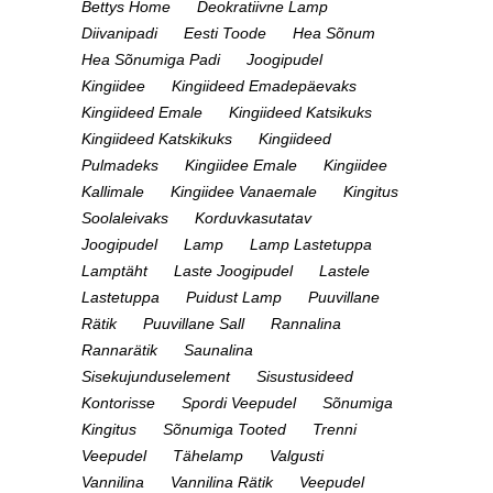
Bettys Home
Deokratiivne Lamp
Diivanipadi
Eesti Toode
Hea Sõnum
Hea Sõnumiga Padi
Joogipudel
Kingiidee
Kingiideed Emadepäevaks
Kingiideed Emale
Kingiideed Katsikuks
Kingiideed Katskikuks
Kingiideed
Pulmadeks
Kingiidee Emale
Kingiidee
Kallimale
Kingiidee Vanaemale
Kingitus
Soolaleivaks
Korduvkasutatav
Joogipudel
Lamp
Lamp Lastetuppa
Lamptäht
Laste Joogipudel
Lastele
Lastetuppa
Puidust Lamp
Puuvillane
Rätik
Puuvillane Sall
Rannalina
Rannarätik
Saunalina
Sisekujunduselement
Sisustusideed
Kontorisse
Spordi Veepudel
Sõnumiga
Kingitus
Sõnumiga Tooted
Trenni
Veepudel
Tähelamp
Valgusti
Vannilina
Vannilina Rätik
Veepudel