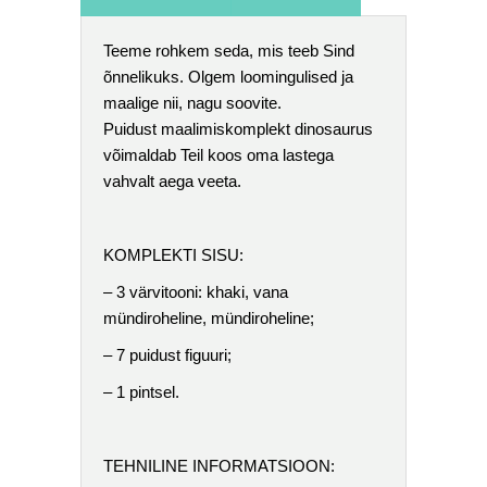
Teeme rohkem seda, mis teeb Sind
õnnelikuks. Olgem loomingulised ja
maalige nii, nagu soovite.
Puidust maalimiskomplekt dinosaurus
võimaldab Teil koos oma lastega
vahvalt aega veeta.
KOMPLEKTI SISU:
– 3 värvitooni: khaki, vana
mündiroheline, mündiroheline;
– 7 puidust figuuri;
– 1 pintsel.
TEHNILINE INFORMATSIOON: