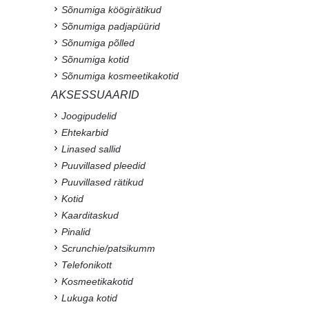
Sõnumiga köögirätikud
Sõnumiga padjapüürid
Sõnumiga põlled
Sõnumiga kotid
Sõnumiga kosmeetikakotid
AKSESSUAARID
Joogipudelid
Ehtekarbid
Linased sallid
Puuvillased pleedid
Puuvillased rätikud
Kotid
Kaarditaskud
Pinalid
Scrunchie/patsikumm
Telefonikott
Kosmeetikakotid
Lukuga kotid