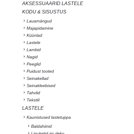
AKSESSUAARID LASTELE
KODU & SISUSTUS
Lauamängud
Majapidamine
Küünlad
Lastele
Lambid
Nagid
Peeglid
Puidust tooted
Seinakellad
Seinakleebised
Tahvlid
Tekstiil
LASTELE
Kaunistused lastetuppa
Baldahiinid
Lipuketid jm deko