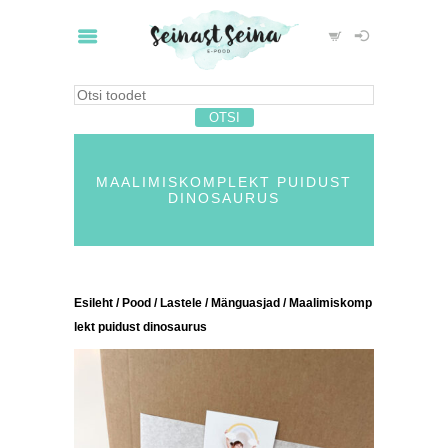
MAALIMISKOMPLEKT PUIDUST
DINOSAURUS
Esileht
/
Pood
/
Lastele
/
Mänguasjad
/ Maalimiskomp
lekt puidust dinosaurus