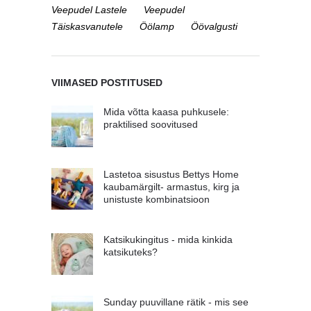
Veepudel Lastele
Veepudel
Täiskasvanutele
Öölamp
Öövalgusti
VIIMASED POSTITUSED
Mida võtta kaasa puhkusele:
praktilised soovitused
Lastetoa sisustus Bettys Home
kaubamärgilt- armastus, kirg ja
unistuste kombinatsioon
Katsikukingitus - mida kinkida
katsikuteks?
Sunday puuvillane rätik - mis see