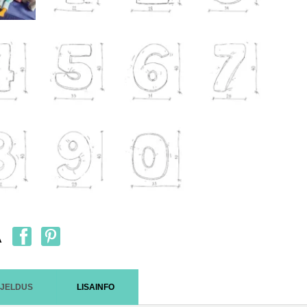
A
RJELDUS
LISAINFO