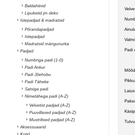
Baldahiinid
Velve
Lipuketid jm deko
Numbr
Istepadjad & madratsid
Põrandapadjad
Ainul
Istepadjad
Valmi
Madratsid mängunurka
Padi 
Padjad
Numbriga padi (1-0)
Padi Ankur
Mõõd
Padi Jõehobu
Pikku
Padi Täheke
Satsiga padi
Laius
Nimetähega padi (A-Z)
Paks
Velvetist padjad (A-Z)
Käsi
Puuvillased padjad (A-Z)
Mustrilised padjad (A-Z)
Tutvu
Aksessuaarid
Kotid