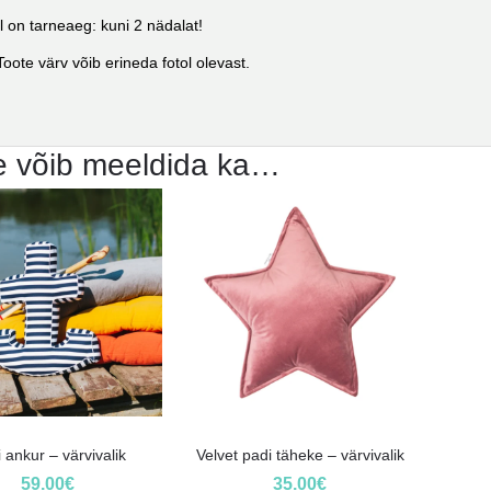
l on tarneaeg: kuni 2 nädalat!
oote värv võib erineda fotol olevast.
e võib meeldida ka…
 ankur – värvivalik
Velvet padi täheke – värvivalik
59.00
€
35.00
€