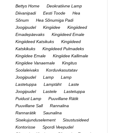
Bettys Home
Deokratiivne Lamp
Diivanipadi
Eesti Toode
Hea
Sõnum
Hea Sõnumiga Padi
Joogipudel
Kingiidee
Kingiideed
Emadepäevaks
Kingiideed Emale
Kingiideed Katsikuks
Kingiideed
Katskikuks
Kingiideed Pulmadeks
Kingiidee Emale
Kingiidee Kallimale
Kingiidee Vanaemale
Kingitus
Soolaleivaks
Korduvkasutatav
Joogipudel
Lamp
Lamp
Lastetuppa
Lamptäht
Laste
Joogipudel
Lastele
Lastetuppa
Puidust Lamp
Puuvillane Rätik
Puuvillane Sall
Rannalina
Rannarätik
Saunalina
Sisekujunduselement
Sisustusideed
Kontorisse
Spordi Veepudel