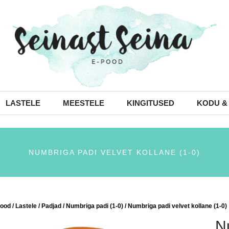
LASTELE
MEESTELE
KINGITUSED
KODU &
NUMBRIGA PADI VELVET KOLLANE (1-0)
ood
/
Lastele
/
Padjad
/
Numbriga padi (1-0)
/ Numbriga padi velvet kollane (1-0)
N