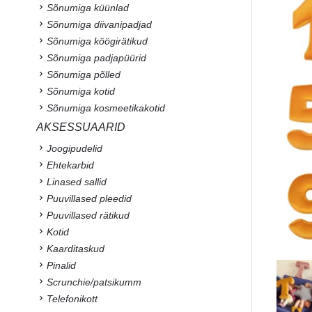
Sõnumiga küünlad
Sõnumiga diivanipadjad
Sõnumiga köögirätikud
Sõnumiga padjapüürid
Sõnumiga põlled
Sõnumiga kotid
Sõnumiga kosmeetikakotid
AKSESSUAARID
Joogipudelid
Ehtekarbid
Linased sallid
Puuvillased pleedid
Puuvillased rätikud
Kotid
Kaarditaskud
Pinalid
Scrunchie/patsikumm
Telefonikott