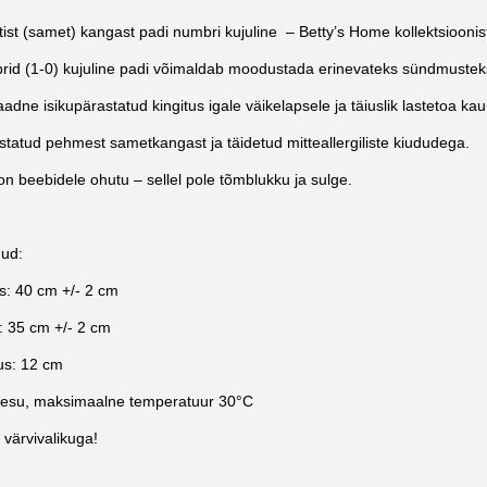
tist (samet) kangast padi numbri kujuline – Betty’s Home kollektsioonis
id (1-0) kujuline padi võimaldab moodustada erinevateks sündmustek
aadne isikupärastatud kingitus igale väikelapsele ja täiuslik lastetoa kau
statud pehmest sametkangast ja täidetud mitteallergiliste kiududega.
on beebidele ohutu – sellel pole tõmblukku ja sulge.
ud:
s: 40 cm +/- 2 cm
: 35 cm +/- 2 cm
us: 12 cm
pesu, maksimaalne temperatuur 30°C
 värvivalikuga!