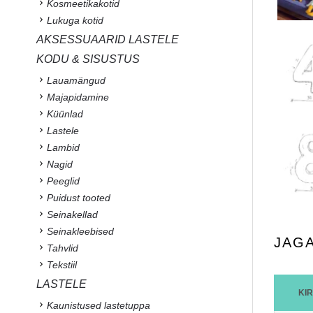
Kosmeetikakotid
Lukuga kotid
AKSESSUAARID LASTELE
KODU & SISUSTUS
Lauamängud
Majapidamine
Küünlad
Lastele
Lambid
Nagid
Peeglid
Puidust tooted
Seinakellad
Seinakleebised
JAG
Tahvlid
Tekstiil
LASTELE
KI
Kaunistused lastetuppa