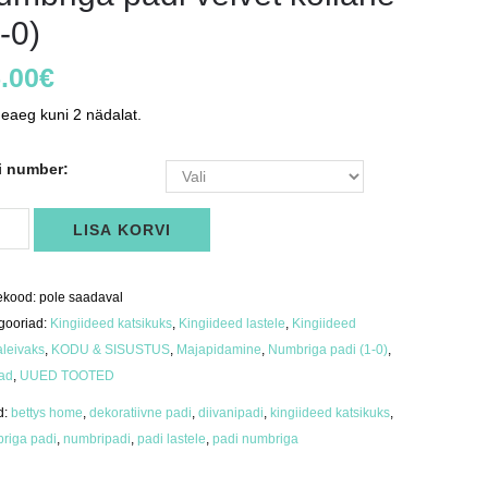
-0)
.00
€
eaeg kuni 2 nädalat.
i number:
briga
LISA KORVI
i
et
ane
ekood:
pole saadaval
us
gooriad:
Kingiideed katsikuks
,
Kingiideed lastele
,
Kingiideed
aleivaks
,
KODU & SISUSTUS
,
Majapidamine
,
Numbriga padi (1-0)
,
ad
,
UUED TOOTED
d:
bettys home
,
dekoratiivne padi
,
diivanipadi
,
kingiideed katsikuks
,
riga padi
,
numbripadi
,
padi lastele
,
padi numbriga