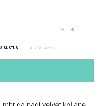
 SISUSTUS
umbriga padi velvet kollane