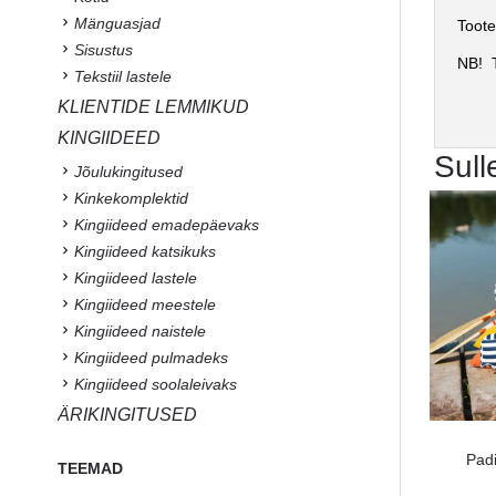
Mänguasjad
Toote
Sisustus
NB! T
Tekstiil lastele
KLIENTIDE LEMMIKUD
KINGIIDEED
Sull
Jõulukingitused
Kinkekomplektid
Kingiideed emadepäevaks
Kingiideed katsikuks
Kingiideed lastele
Kingiideed meestele
Kingiideed naistele
Kingiideed pulmadeks
Kingiideed soolaleivaks
ÄRIKINGITUSED
Padi
TEEMAD