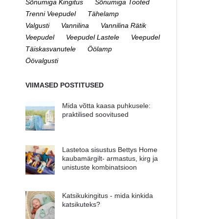
Sõnumiga Kingitus
Sõnumiga Tooted
Trenni Veepudel
Tähelamp
Valgusti
Vannilina
Vannilina Rätik
Veepudel
Veepudel Lastele
Veepudel
Täiskasvanutele
Öölamp
Öövalgusti
VIIMASED POSTITUSED
Mida võtta kaasa puhkusele:
praktilised soovitused
Lastetoa sisustus Bettys Home
kaubamärgilt- armastus, kirg ja
unistuste kombinatsioon
Katsikukingitus - mida kinkida
katsikuteks?