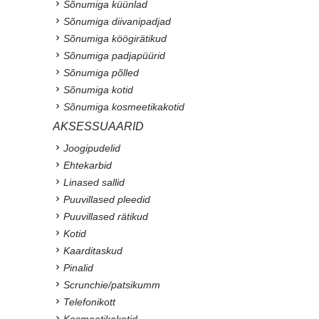
Sõnumiga küünlad
Sõnumiga diivanipadjad
Sõnumiga köögirätikud
Sõnumiga padjapüürid
Sõnumiga põlled
Sõnumiga kotid
Sõnumiga kosmeetikakotid
AKSESSUAARID
Joogipudelid
Ehtekarbid
Linased sallid
Puuvillased pleedid
Puuvillased rätikud
Kotid
Kaarditaskud
Pinalid
Scrunchie/patsikumm
Telefonikott
Kosmeetikakotid