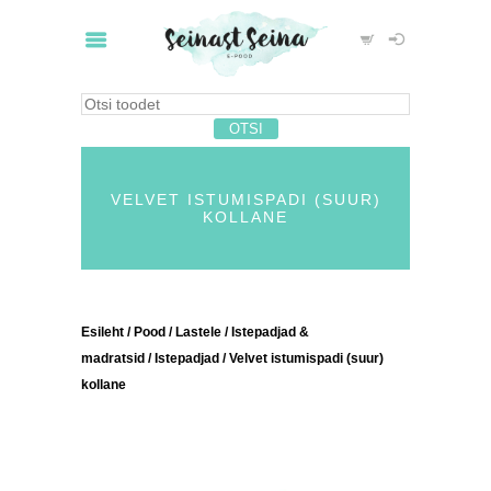
VELVET ISTUMISPADI (SUUR)
KOLLANE
Esileht
/
Pood
/
Lastele
/
Istepadjad &
madratsid
/
Istepadjad
/ Velvet istumispadi (suur)
kollane