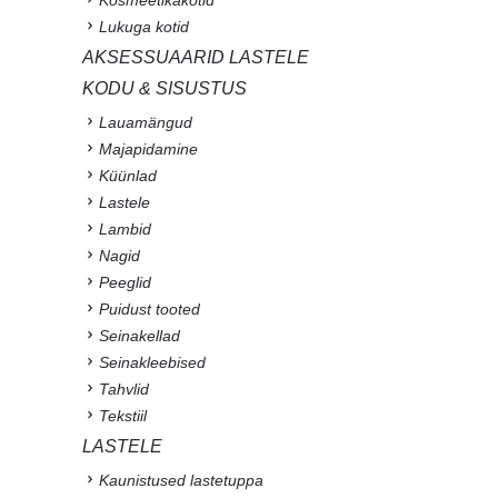
Lukuga kotid
AKSESSUAARID LASTELE
KODU & SISUSTUS
Lauamängud
Majapidamine
Küünlad
Lastele
Lambid
Nagid
Peeglid
Puidust tooted
Seinakellad
Seinakleebised
Tahvlid
Tekstiil
LASTELE
Kaunistused lastetuppa