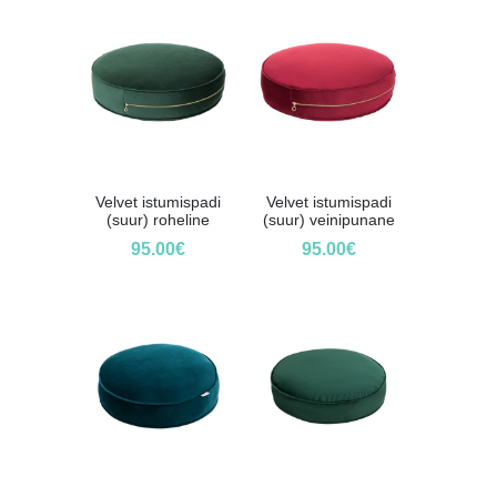
Velvet istumispadi
Velvet istumispadi
(suur) roheline
(suur) veinipunane
95.00
€
95.00
€