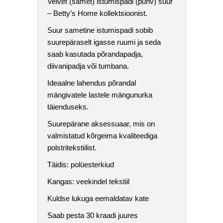
Velvet (samet) istumispadi (puhv) suur
– Betty’s Home kollektsioonist.
Suur sametine istumispadi sobib
suurepäraselt igasse ruumi ja seda
saab kasutada põrandapadja,
diivanipadja või tumbana.
Ideaalne lahendus põrandal
mängivatele lastele mängunurka
täienduseks.
Suurepärane aksessuaar, mis on
valmistatud kõrgeima kvaliteediga
polstritekstiilist.
Täidis: polüesterkiud
Kangas: veekindel tekstiil
Kuldse lukuga eemaldatav kate
Saab pesta 30 kraadi juures