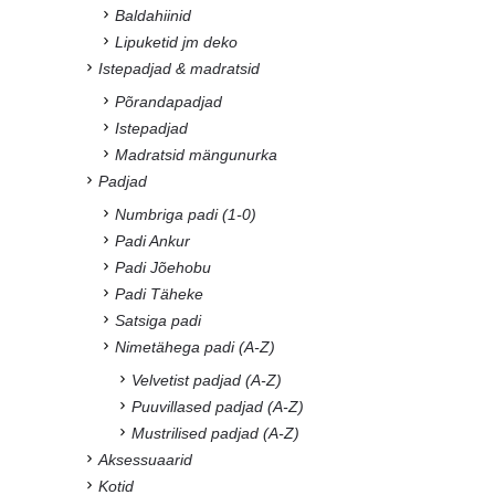
Baldahiinid
Lipuketid jm deko
Istepadjad & madratsid
Põrandapadjad
Istepadjad
Madratsid mängunurka
Padjad
Numbriga padi (1-0)
Padi Ankur
Padi Jõehobu
Padi Täheke
Satsiga padi
Nimetähega padi (A-Z)
Velvetist padjad (A-Z)
Puuvillased padjad (A-Z)
Mustrilised padjad (A-Z)
Aksessuaarid
Kotid