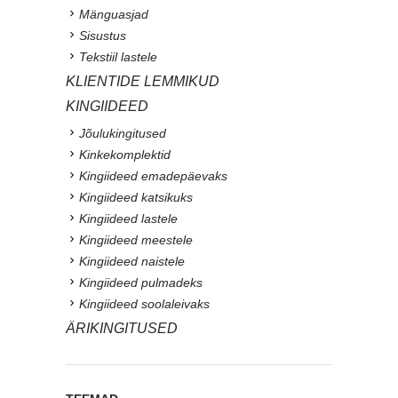
Mänguasjad
Sisustus
Tekstiil lastele
KLIENTIDE LEMMIKUD
KINGIIDEED
Jõulukingitused
Kinkekomplektid
Kingiideed emadepäevaks
Kingiideed katsikuks
Kingiideed lastele
Kingiideed meestele
Kingiideed naistele
Kingiideed pulmadeks
Kingiideed soolaleivaks
ÄRIKINGITUSED