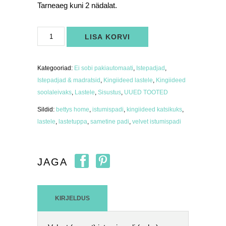
Tarneaeg kuni 2 nädalat.
Velvet
LISA KORVI
istumispadi
(suur)
kollane
kogus
Kategooriad:
Ei sobi pakiautomaati
,
Istepadjad
,
Istepadjad & madratsid
,
Kingiideed lastele
,
Kingiideed
soolaleivaks
,
Lastele
,
Sisustus
,
UUED TOOTED
Sildid:
bettys home
,
istumispadi
,
kingiideed katsikuks
,
lastele
,
lastetuppa
,
sametine padi
,
velvet istumispadi
JAGA
KIRJELDUS