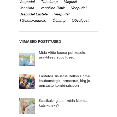
Veepudel
Tähelamp
Valgusti
Vannilina
Vannilina Rätik
Veepudel
Veepudel Lastele
Veepudel
Täiskasvanutele
Öölamp
Öövalgusti
VIIMASED POSTITUSED
Mida võtta kaasa puhkusele:
praktilised soovitused
Lastetoa sisustus Bettys Home
kaubamärgilt- armastus, kirg ja
unistuste kombinatsioon
Katsikukingitus - mida kinkida
katsikuteks?