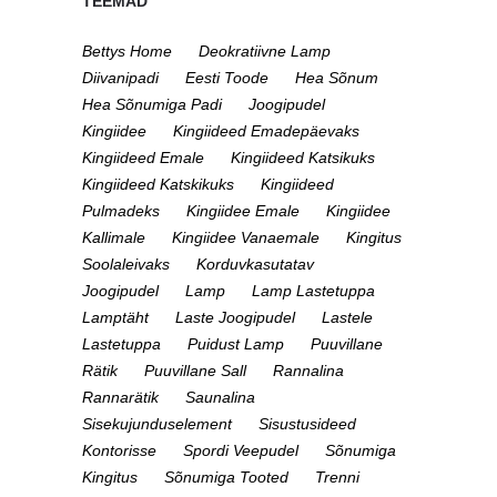
TEEMAD
Bettys Home
Deokratiivne Lamp
Diivanipadi
Eesti Toode
Hea Sõnum
Hea Sõnumiga Padi
Joogipudel
Kingiidee
Kingiideed Emadepäevaks
Kingiideed Emale
Kingiideed Katsikuks
Kingiideed Katskikuks
Kingiideed
Pulmadeks
Kingiidee Emale
Kingiidee
Kallimale
Kingiidee Vanaemale
Kingitus
Soolaleivaks
Korduvkasutatav
Joogipudel
Lamp
Lamp Lastetuppa
Lamptäht
Laste Joogipudel
Lastele
Lastetuppa
Puidust Lamp
Puuvillane
Rätik
Puuvillane Sall
Rannalina
Rannarätik
Saunalina
Sisekujunduselement
Sisustusideed
Kontorisse
Spordi Veepudel
Sõnumiga
Kingitus
Sõnumiga Tooted
Trenni