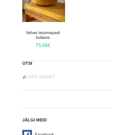
Velvet istumispadi
kollane
75.00
€
OTSI
JÄLGI MEID
Facebook