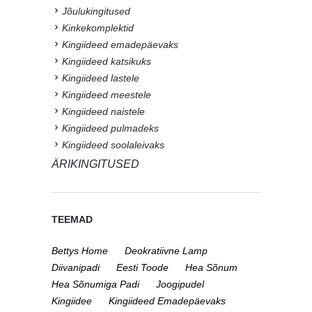
Jõulukingitused
Kinkekomplektid
Kingiideed emadepäevaks
Kingiideed katsikuks
Kingiideed lastele
Kingiideed meestele
Kingiideed naistele
Kingiideed pulmadeks
Kingiideed soolaleivaks
ÄRIKINGITUSED
TEEMAD
Bettys Home
Deokratiivne Lamp
Diivanipadi
Eesti Toode
Hea Sõnum
Hea Sõnumiga Padi
Joogipudel
Kingiidee
Kingiideed Emadepäevaks