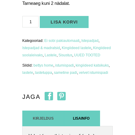
Tarneaeg kuni 2 nädalat.
Velvet
LISA KORVI
istumispadi
petrooleumsinine
kogus
Kategooriad:
Ei sobi pakiautomaati
,
Istepadjad
,
Istepadjad & madratsid
,
Kingiideed lastele
,
Kingiideed
soolaleivaks
,
Lastele
,
Sisustus
,
UUED TOOTED
Sildid:
bettys home
,
istumispadi
,
kingiideed katsikuks
,
lastele
,
lastetuppa
,
sametine padi
,
velvet istumispadi
JAGA
KIRJELDUS
LISAINFO