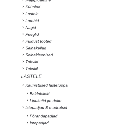
Küünlad
Lastele
Lambid
Nagid
Peeglid
Puidust tooted
Seinakellad
Seinakleebised
Tahvlid
Tekstiil
LASTELE
Kaunistused lastetuppa
Baldahiinid
Lipuketid jm deko
Istepadjad & madratsid
Põrandapadjad
Istepadjad