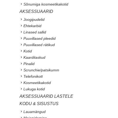
Sõnumiga kosmeetikakotid
AKSESSUAARID
Joogipudelid
Ehtekarbid
Linased sallid
Puuvillased pleedid
Puuvillased rätikud
Kotid
Kaarditaskud
Pinalid
Scrunchie/patsikumm
Telefonikott
Kosmeetikakotid
Lukuga kotid
AKSESSUAARID LASTELE
KODU & SISUSTUS
Lauamängud
Majapidamine