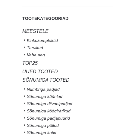
TOOTEKATEGOORIAD
MEESTELE
Kinkekomplektid
Tarvikud
Vaba aeg
TOP25
UUED TOOTED
SÕNUMIGA TOOTED
Numbriga padjad
Sõnumiga küünlad
Sõnumiga diivanipadjad
Sõnumiga köögirätikud
Sõnumiga padjapüürid
Sõnumiga põlled
Sõnumiga kotid