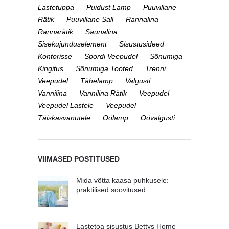
Lastetuppa
Puidust Lamp
Puuvillane
Rätik
Puuvillane Sall
Rannalina
Rannarätik
Saunalina
Sisekujunduselement
Sisustusideed
Kontorisse
Spordi Veepudel
Sõnumiga
Kingitus
Sõnumiga Tooted
Trenni
Veepudel
Tähelamp
Valgusti
Vannilina
Vannilina Rätik
Veepudel
Veepudel Lastele
Veepudel
Täiskasvanutele
Öölamp
Öövalgusti
VIIMASED POSTITUSED
Mida võtta kaasa puhkusele:
praktilised soovitused
Lastetoa sisustus Bettys Home