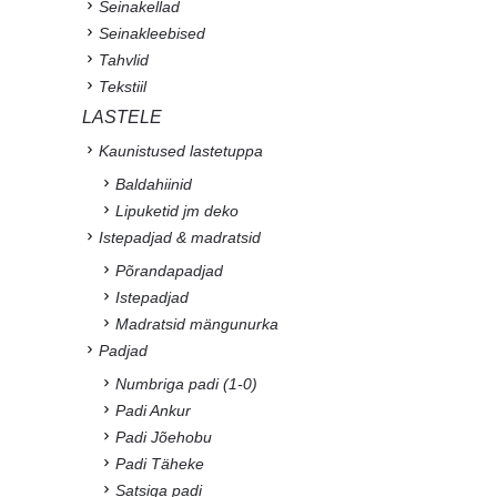
Seinakellad
Seinakleebised
Tahvlid
Tekstiil
LASTELE
Kaunistused lastetuppa
Baldahiinid
Lipuketid jm deko
Istepadjad & madratsid
Põrandapadjad
Istepadjad
Madratsid mängunurka
Padjad
Numbriga padi (1-0)
Padi Ankur
Padi Jõehobu
Padi Täheke
Satsiga padi