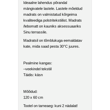
Ideaalne lahendus põrandal
mängivatele lastele. Lastele mõeldud
madrats on valmistatud kõrgeima
kvaliteediga polstritekstiilist. Madrats
/lebomatt on kauniks aksessuaariks
Sinu terrassile.
Madratsil on tõmblukuga eemaldatav
kate, mida saad pesta 30°C juures.
Pealmine kangas:
–veekindel tekstiil
Täidis: käsn
Mõõdud:
120 x 60 cm
Tootel on tarneaeg: kuni 2 nädalat!