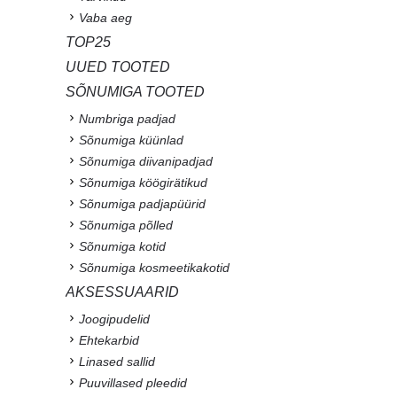
Vaba aeg
TOP25
UUED TOOTED
SÕNUMIGA TOOTED
Numbriga padjad
Sõnumiga küünlad
Sõnumiga diivanipadjad
Sõnumiga köögirätikud
Sõnumiga padjapüürid
Sõnumiga põlled
Sõnumiga kotid
Sõnumiga kosmeetikakotid
AKSESSUAARID
Joogipudelid
Ehtekarbid
Linased sallid
Puuvillased pleedid