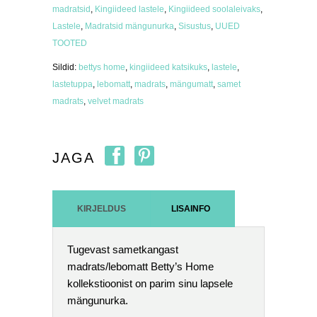
madratsid
,
Kingiideed lastele
,
Kingiideed soolaleivaks
,
Lastele
,
Madratsid mängunurka
,
Sisustus
,
UUED
TOOTED
Sildid:
bettys home
,
kingiideed katsikuks
,
lastele
,
lastetuppa
,
lebomatt
,
madrats
,
mängumatt
,
samet
madrats
,
velvet madrats
JAGA
KIRJELDUS
LISAINFO
Tugevast sametkangast
madrats/lebomatt Betty’s Home
kollekstioonist on parim sinu lapsele
mängunurka.