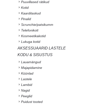
Puuvillased rätikud
Kotid
Kaarditaskud
Pinalid
Scrunchie/patsikumm
Telefonikott
Kosmeetikakotid
Lukuga kotid
AKSESSUAARID LASTELE
KODU & SISUSTUS
Lauamängud
Majapidamine
Küünlad
Lastele
Lambid
Nagid
Peeglid
Puidust tooted