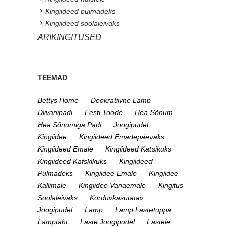
Kingiideed pulmadeks
Kingiideed soolaleivaks
ÄRIKINGITUSED
TEEMAD
Bettys Home
Deokratiivne Lamp
Diivanipadi
Eesti Toode
Hea Sõnum
Hea Sõnumiga Padi
Joogipudel
Kingiidee
Kingiideed Emadepäevaks
Kingiideed Emale
Kingiideed Katsikuks
Kingiideed Katskikuks
Kingiideed
Pulmadeks
Kingiidee Emale
Kingiidee
Kallimale
Kingiidee Vanaemale
Kingitus
Soolaleivaks
Korduvkasutatav
Joogipudel
Lamp
Lamp Lastetuppa
Lamptäht
Laste Joogipudel
Lastele