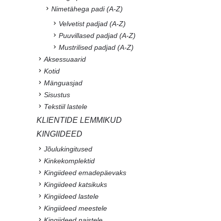
Nimetähega padi (A-Z)
Velvetist padjad (A-Z)
Puuvillased padjad (A-Z)
Mustrilised padjad (A-Z)
Aksessuaarid
Kotid
Mänguasjad
Sisustus
Tekstiil lastele
KLIENTIDE LEMMIKUD
KINGIIDEED
Jõulukingitused
Kinkekomplektid
Kingiideed emadepäevaks
Kingiideed katsikuks
Kingiideed lastele
Kingiideed meestele
Kingiideed naistele