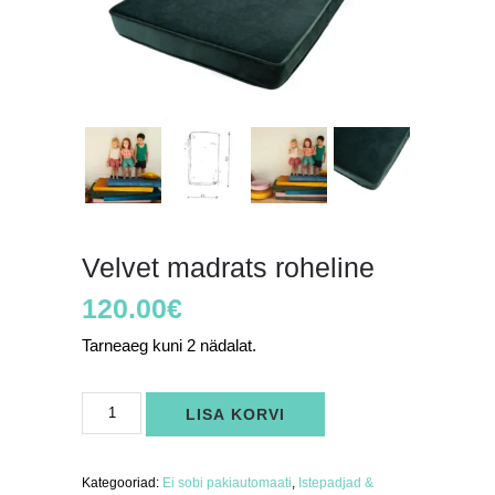
Velvet madrats roheline
120.00
€
Tarneaeg kuni 2 nädalat.
Velvet
LISA KORVI
madrats
roheline
kogus
Kategooriad:
Ei sobi pakiautomaati
,
Istepadjad &