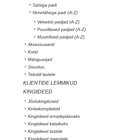
Satsiga padi
Nimetähega padi (A-Z)
Velvetist padjad (A-Z)
Puuvillased padjad (A-Z)
Mustrilised padjad (A-Z)
Aksessuaarid
Kotid
Mänguasjad
Sisustus
Tekstiil lastele
KLIENTIDE LEMMIKUD
KINGIIDEED
Jõulukingitused
Kinkekomplektid
Kingiideed emadepäevaks
Kingiideed katsikuks
Kingiideed lastele
Kingiideed meestele