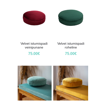
Velvet istumispadi
Velvet istumispadi
veinipunane
roheline
75.00
€
75.00
€