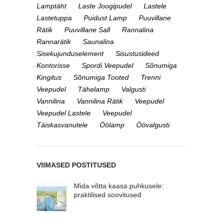
Lamptäht
Laste Joogipudel
Lastele
Lastetuppa
Puidust Lamp
Puuvillane
Rätik
Puuvillane Sall
Rannalina
Rannarätik
Saunalina
Sisekujunduselement
Sisustusideed
Kontorisse
Spordi Veepudel
Sõnumiga
Kingitus
Sõnumiga Tooted
Trenni
Veepudel
Tähelamp
Valgusti
Vannilina
Vannilina Rätik
Veepudel
Veepudel Lastele
Veepudel
Täiskasvanutele
Öölamp
Öövalgusti
VIIMASED POSTITUSED
Mida võtta kaasa puhkusele:
praktilised soovitused