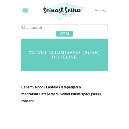
VELVET ISTUMISPADI (SUUR)
ROHELINE
Esileht
/
Pood
/
Lastele
/
Istepadjad &
madratsid
/
Istepadjad
/ Velvet istumispadi (suur)
roheline