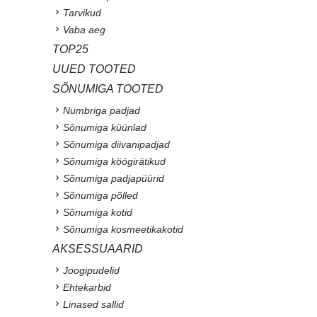
Tarvikud
Vaba aeg
TOP25
UUED TOOTED
SÕNUMIGA TOOTED
Numbriga padjad
Sõnumiga küünlad
Sõnumiga diivanipadjad
Sõnumiga köögirätikud
Sõnumiga padjapüürid
Sõnumiga põlled
Sõnumiga kotid
Sõnumiga kosmeetikakotid
AKSESSUAARID
Joogipudelid
Ehtekarbid
Linased sallid