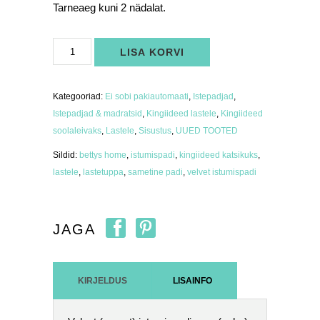
Tarneaeg kuni 2 nädalat.
Velvet
LISA KORVI
istumispadi
(suur)
roheline
kogus
Kategooriad:
Ei sobi pakiautomaati
,
Istepadjad
,
Istepadjad & madratsid
,
Kingiideed lastele
,
Kingiideed
soolaleivaks
,
Lastele
,
Sisustus
,
UUED TOOTED
Sildid:
bettys home
,
istumispadi
,
kingiideed katsikuks
,
lastele
,
lastetuppa
,
sametine padi
,
velvet istumispadi
JAGA
KIRJELDUS
LISAINFO