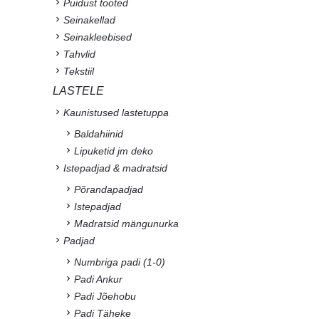
Puidust tooted
Seinakellad
Seinakleebised
Tahvlid
Tekstiil
LASTELE
Kaunistused lastetuppa
Baldahiinid
Lipuketid jm deko
Istepadjad & madratsid
Põrandapadjad
Istepadjad
Madratsid mängunurka
Padjad
Numbriga padi (1-0)
Padi Ankur
Padi Jõehobu
Padi Täheke