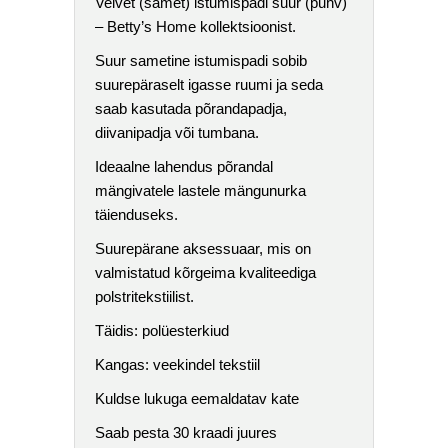
Velvet (samet) istumispadi suur (puhv)
– Betty’s Home kollektsioonist.
Suur sametine istumispadi sobib
suurepäraselt igasse ruumi ja seda
saab kasutada põrandapadja,
diivanipadja või tumbana.
Ideaalne lahendus põrandal
mängivatele lastele mängunurka
täienduseks.
Suurepärane aksessuaar, mis on
valmistatud kõrgeima kvaliteediga
polstritekstiilist.
Täidis: polüesterkiud
Kangas: veekindel tekstiil
Kuldse lukuga eemaldatav kate
Saab pesta 30 kraadi juures