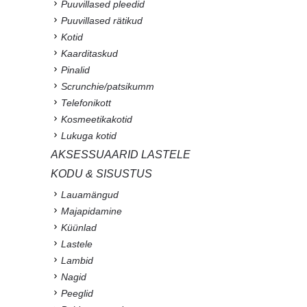
Puuvillased pleedid
Puuvillased rätikud
Kotid
Kaarditaskud
Pinalid
Scrunchie/patsikumm
Telefonikott
Kosmeetikakotid
Lukuga kotid
AKSESSUAARID LASTELE
KODU & SISUSTUS
Lauamängud
Majapidamine
Küünlad
Lastele
Lambid
Nagid
Peeglid