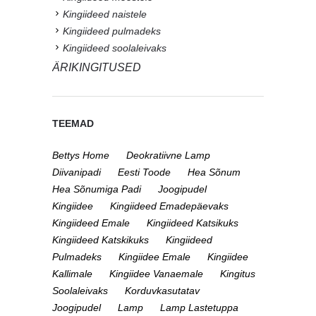
Kingiideed naistele
Kingiideed pulmadeks
Kingiideed soolaleivaks
ÄRIKINGITUSED
TEEMAD
Bettys Home
Deokratiivne Lamp
Diivanipadi
Eesti Toode
Hea Sõnum
Hea Sõnumiga Padi
Joogipudel
Kingiidee
Kingiideed Emadepäevaks
Kingiideed Emale
Kingiideed Katsikuks
Kingiideed Katskikuks
Kingiideed
Pulmadeks
Kingiidee Emale
Kingiidee
Kallimale
Kingiidee Vanaemale
Kingitus
Soolaleivaks
Korduvkasutatav
Joogipudel
Lamp
Lamp Lastetuppa