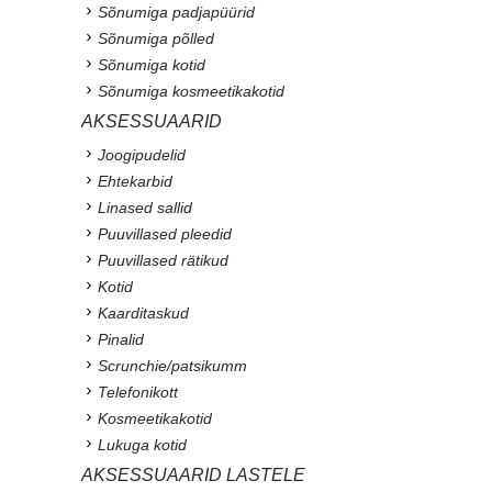
Sõnumiga padjapüürid
Sõnumiga põlled
Sõnumiga kotid
Sõnumiga kosmeetikakotid
AKSESSUAARID
Joogipudelid
Ehtekarbid
Linased sallid
Puuvillased pleedid
Puuvillased rätikud
Kotid
Kaarditaskud
Pinalid
Scrunchie/patsikumm
Telefonikott
Kosmeetikakotid
Lukuga kotid
AKSESSUAARID LASTELE