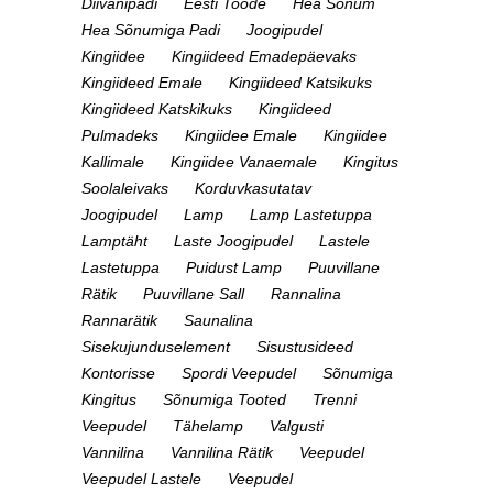
Diivanipadi
Eesti Toode
Hea Sõnum
Hea Sõnumiga Padi
Joogipudel
Kingiidee
Kingiideed Emadepäevaks
Kingiideed Emale
Kingiideed Katsikuks
Kingiideed Katskikuks
Kingiideed
Pulmadeks
Kingiidee Emale
Kingiidee
Kallimale
Kingiidee Vanaemale
Kingitus
Soolaleivaks
Korduvkasutatav
Joogipudel
Lamp
Lamp Lastetuppa
Lamptäht
Laste Joogipudel
Lastele
Lastetuppa
Puidust Lamp
Puuvillane
Rätik
Puuvillane Sall
Rannalina
Rannarätik
Saunalina
Sisekujunduselement
Sisustusideed
Kontorisse
Spordi Veepudel
Sõnumiga
Kingitus
Sõnumiga Tooted
Trenni
Veepudel
Tähelamp
Valgusti
Vannilina
Vannilina Rätik
Veepudel
Veepudel Lastele
Veepudel