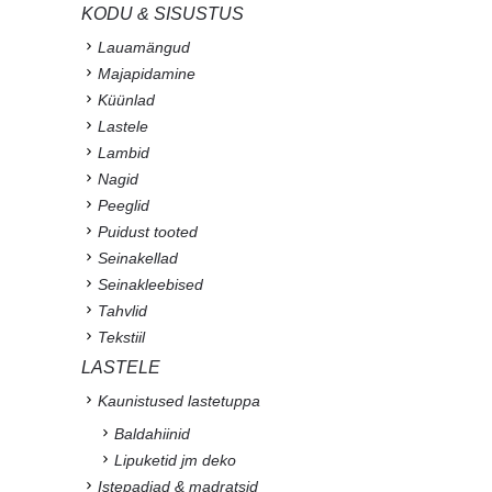
KODU & SISUSTUS
Lauamängud
Majapidamine
Küünlad
Lastele
Lambid
Nagid
Peeglid
Puidust tooted
Seinakellad
Seinakleebised
Tahvlid
Tekstiil
LASTELE
Kaunistused lastetuppa
Baldahiinid
Lipuketid jm deko
Istepadjad & madratsid