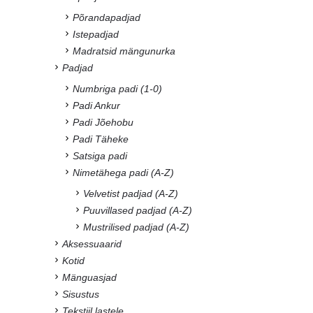
Põrandapadjad
Istepadjad
Madratsid mängunurka
Padjad
Numbriga padi (1-0)
Padi Ankur
Padi Jõehobu
Padi Täheke
Satsiga padi
Nimetähega padi (A-Z)
Velvetist padjad (A-Z)
Puuvillased padjad (A-Z)
Mustrilised padjad (A-Z)
Aksessuaarid
Kotid
Mänguasjad
Sisustus
Tekstiil lastele