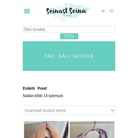
TAG: SALL SUVEKS
Esileht
/
Pood
/ Tooted siltidega “sall suveks”
Näitan kõiki 14 tulemust