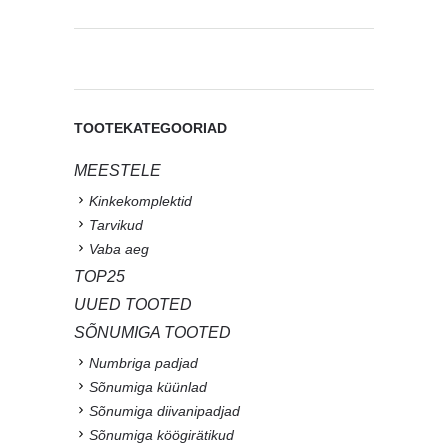
TOOTEKATEGOORIAD
MEESTELE
Kinkekomplektid
Tarvikud
Vaba aeg
TOP25
UUED TOOTED
SÕNUMIGA TOOTED
Numbriga padjad
Sõnumiga küünlad
Sõnumiga diivanipadjad
Sõnumiga köögirätikud