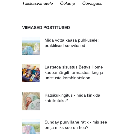
Täiskasvanutele
Öölamp
Öövalgusti
VIIMASED POSTITUSED
Mida võtta kaasa puhkusele:
praktilised soovitused
Lastetoa sisustus Bettys Home
kaubamärgilt- armastus, kirg ja
unistuste kombinatsioon
Katsikukingitus - mida kinkida
katsikuteks?
Sunday puuvillane rätik - mis see
on ja miks see on hea?