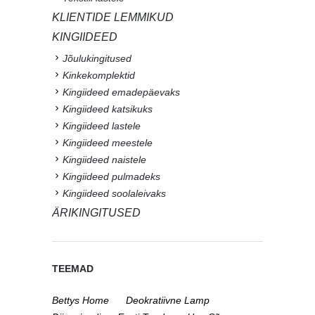
KLIENTIDE LEMMIKUD
KINGIIDEED
Jõulukingitused
Kinkekomplektid
Kingiideed emadepäevaks
Kingiideed katsikuks
Kingiideed lastele
Kingiideed meestele
Kingiideed naistele
Kingiideed pulmadeks
Kingiideed soolaleivaks
ÄRIKINGITUSED
TEEMAD
Bettys Home
Deokratiivne Lamp