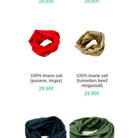
29.90
€
29.90
€
100% linane sall
100% linane sall
(punane, kirgas)
(tumedam beež
rõngassall)
29.90
€
29.90
€