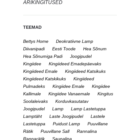
ÄRIKINGITUSED
TEEMAD
Bettys Home
Deokratiivne Lamp
Diivanipadi
Eesti Toode
Hea Sõnum
Hea Sõnumiga Padi
Joogipudel
Kingiidee
Kingiideed Emadepäevaks
Kingiideed Emale
Kingiideed Katsikuks
Kingiideed Katskikuks
Kingiideed
Pulmadeks
Kingiidee Emale
Kingiidee
Kallimale
Kingiidee Vanaemale
Kingitus
Soolaleivaks
Korduvkasutatav
Joogipudel
Lamp
Lamp Lastetuppa
Lamptäht
Laste Joogipudel
Lastele
Lastetuppa
Puidust Lamp
Puuvillane
Rätik
Puuvillane Sall
Rannalina
Rannarätik
Saunalina