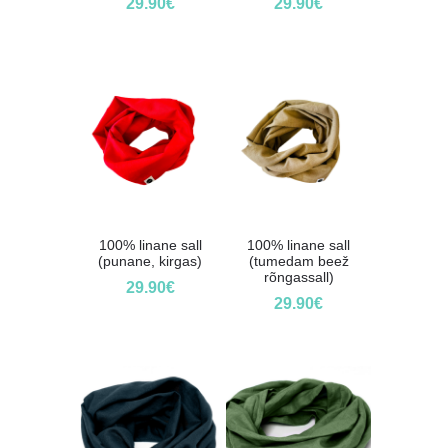
29.90
€
29.90
€
100% linane sall
100% linane sall
(punane, kirgas)
(tumedam beež
rõngassall)
29.90
€
29.90
€