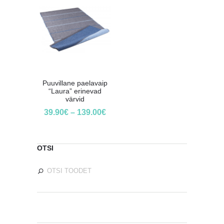
Puuvillane paelavaip
“Laura” erinevad
värvid
39.90
€
–
139.00
€
OTSI