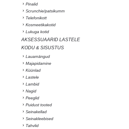
Pinalid
Scrunchie/patsikumm
Telefonikott
Kosmeetikakotid
Lukuga kotid
AKSESSUAARID LASTELE
KODU & SISUSTUS
Lauamängud
Majapidamine
Küünlad
Lastele
Lambid
Nagid
Peeglid
Puidust tooted
Seinakellad
Seinakleebised
Tahvlid