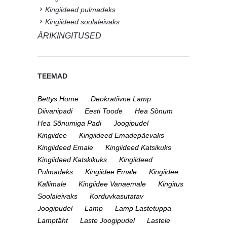
Kingiideed pulmadeks
Kingiideed soolaleivaks
ÄRIKINGITUSED
TEEMAD
Bettys Home
Deokratiivne Lamp
Diivanipadi
Eesti Toode
Hea Sõnum
Hea Sõnumiga Padi
Joogipudel
Kingiidee
Kingiideed Emadepäevaks
Kingiideed Emale
Kingiideed Katsikuks
Kingiideed Katskikuks
Kingiideed
Pulmadeks
Kingiidee Emale
Kingiidee
Kallimale
Kingiidee Vanaemale
Kingitus
Soolaleivaks
Korduvkasutatav
Joogipudel
Lamp
Lamp Lastetuppa
Lamptäht
Laste Joogipudel
Lastele