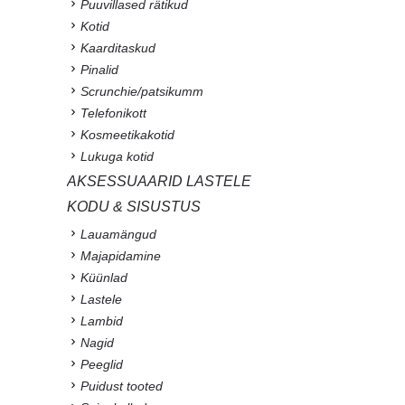
Puuvillased rätikud
Kotid
Kaarditaskud
Pinalid
Scrunchie/patsikumm
Telefonikott
Kosmeetikakotid
Lukuga kotid
AKSESSUAARID LASTELE
KODU & SISUSTUS
Lauamängud
Majapidamine
Küünlad
Lastele
Lambid
Nagid
Peeglid
Puidust tooted