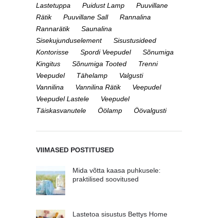
Lastetuppa
Puidust Lamp
Puuvillane
Rätik
Puuvillane Sall
Rannalina
Rannarätik
Saunalina
Sisekujunduselement
Sisustusideed
Kontorisse
Spordi Veepudel
Sõnumiga
Kingitus
Sõnumiga Tooted
Trenni
Veepudel
Tähelamp
Valgusti
Vannilina
Vannilina Rätik
Veepudel
Veepudel Lastele
Veepudel
Täiskasvanutele
Öölamp
Öövalgusti
VIIMASED POSTITUSED
Mida võtta kaasa puhkusele:
praktilised soovitused
Lastetoa sisustus Bettys Home