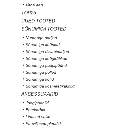
Vaba aeg
TOP25
UUED TOOTED
SÕNUMIGA TOOTED
Numbriga padjad
Sõnumiga küünlad
Sõnumiga diivanipadjad
Sõnumiga köögirätikud
Sõnumiga padjapüürid
Sõnumiga põlled
Sõnumiga kotid
Sõnumiga kosmeetikakotid
AKSESSUAARID
Joogipudelid
Ehtekarbid
Linased sallid
Puuvillased pleedid