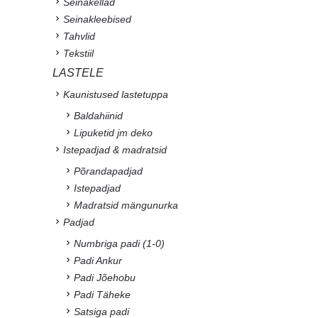
Seinakellad
Seinakleebised
Tahvlid
Tekstiil
LASTELE
Kaunistused lastetuppa
Baldahiinid
Lipuketid jm deko
Istepadjad & madratsid
Põrandapadjad
Istepadjad
Madratsid mängunurka
Padjad
Numbriga padi (1-0)
Padi Ankur
Padi Jõehobu
Padi Täheke
Satsiga padi