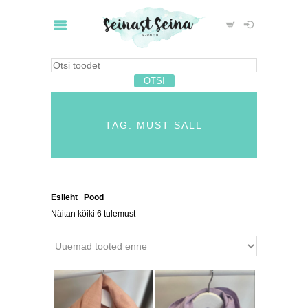
TAG: MUST SALL
Esileht
/
Pood
/ Tooted siltidega “must sall”
Näitan kõiki 6 tulemust