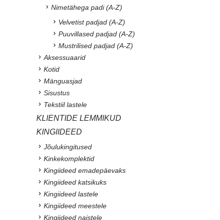
Nimetähega padi (A-Z)
Velvetist padjad (A-Z)
Puuvillased padjad (A-Z)
Mustrilised padjad (A-Z)
Aksessuaarid
Kotid
Mänguasjad
Sisustus
Tekstiil lastele
KLIENTIDE LEMMIKUD
KINGIIDEED
Jõulukingitused
Kinkekomplektid
Kingiideed emadepäevaks
Kingiideed katsikuks
Kingiideed lastele
Kingiideed meestele
Kingiideed naistele