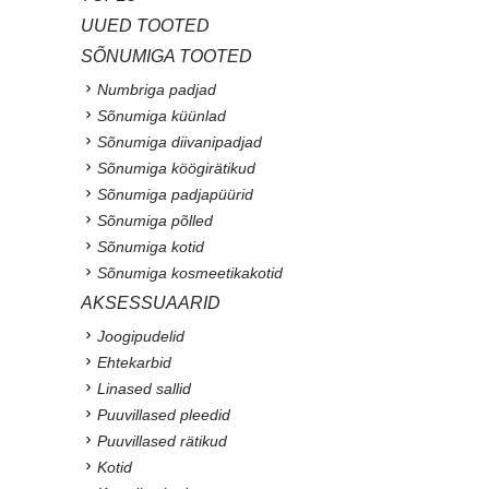
UUED TOOTED
SÕNUMIGA TOOTED
Numbriga padjad
Sõnumiga küünlad
Sõnumiga diivanipadjad
Sõnumiga köögirätikud
Sõnumiga padjapüürid
Sõnumiga põlled
Sõnumiga kotid
Sõnumiga kosmeetikakotid
AKSESSUAARID
Joogipudelid
Ehtekarbid
Linased sallid
Puuvillased pleedid
Puuvillased rätikud
Kotid