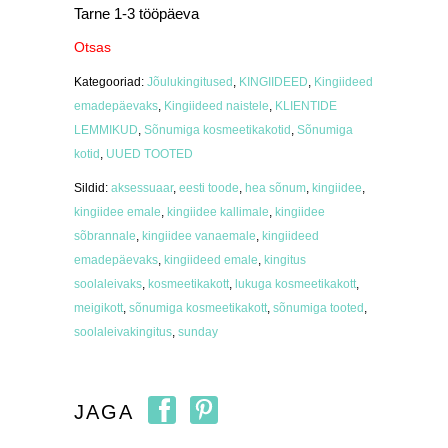
Tarne 1-3 tööpäeva
Otsas
Kategooriad:
Jõulukingitused
,
KINGIIDEED
,
Kingiideed
emadepäevaks
,
Kingiideed naistele
,
KLIENTIDE
LEMMIKUD
,
Sõnumiga kosmeetikakotid
,
Sõnumiga
kotid
,
UUED TOOTED
Sildid:
aksessuaar
,
eesti toode
,
hea sõnum
,
kingiidee
,
kingiidee emale
,
kingiidee kallimale
,
kingiidee
sõbrannale
,
kingiidee vanaemale
,
kingiideed
emadepäevaks
,
kingiideed emale
,
kingitus
soolaleivaks
,
kosmeetikakott
,
lukuga kosmeetikakott
,
meigikott
,
sõnumiga kosmeetikakott
,
sõnumiga tooted
,
soolaleivakingitus
,
sunday
JAGA