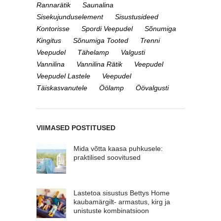
Rannarätik
Saunalina
Sisekujunduselement
Sisustusideed
Kontorisse
Spordi Veepudel
Sõnumiga
Kingitus
Sõnumiga Tooted
Trenni
Veepudel
Tähelamp
Valgusti
Vannilina
Vannilina Rätik
Veepudel
Veepudel Lastele
Veepudel
Täiskasvanutele
Öölamp
Öövalgusti
VIIMASED POSTITUSED
Mida võtta kaasa puhkusele:
praktilised soovitused
Lastetoa sisustus Bettys Home
kaubamärgilt- armastus, kirg ja
unistuste kombinatsioon