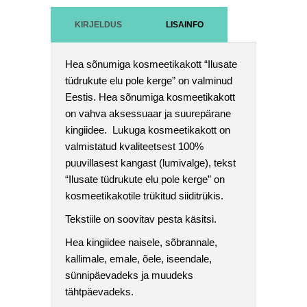
KIRJELDUS
LISAINFO
Hea sõnumiga kosmeetikakott “Ilusate
tüdrukute elu pole kerge” on valminud
Eestis. Hea sõnumiga kosmeetikakott
on vahva aksessuaar ja suurepärane
kingiidee. Lukuga kosmeetikakott on
valmistatud kvaliteetsest 100%
puuvillasest kangast (lumivalge), tekst
“Ilusate tüdrukute elu pole kerge” on
kosmeetikakotile trükitud siiditrükis.
Tekstiile on soovitav pesta käsitsi.
Hea kingiidee naisele, sõbrannale,
kallimale, emale, õele, iseendale,
sünnipäevadeks ja muudeks
tähtpäevadeks.