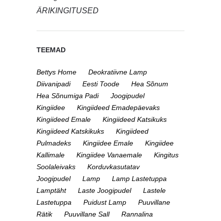
ÄRIKINGITUSED
TEEMAD
Bettys Home
Deokratiivne Lamp
Diivanipadi
Eesti Toode
Hea Sõnum
Hea Sõnumiga Padi
Joogipudel
Kingiidee
Kingiideed Emadepäevaks
Kingiideed Emale
Kingiideed Katsikuks
Kingiideed Katskikuks
Kingiideed
Pulmadeks
Kingiidee Emale
Kingiidee
Kallimale
Kingiidee Vanaemale
Kingitus
Soolaleivaks
Korduvkasutatav
Joogipudel
Lamp
Lamp Lastetuppa
Lamptäht
Laste Joogipudel
Lastele
Lastetuppa
Puidust Lamp
Puuvillane
Rätik
Puuvillane Sall
Rannalina