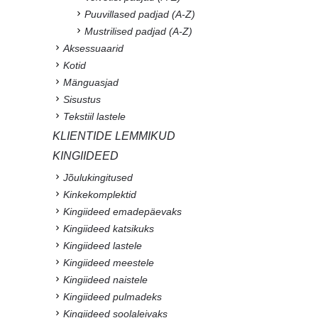
Puuvillased padjad (A-Z)
Mustrilised padjad (A-Z)
Aksessuaarid
Kotid
Mänguasjad
Sisustus
Tekstiil lastele
KLIENTIDE LEMMIKUD
KINGIIDEED
Jõulukingitused
Kinkekomplektid
Kingiideed emadepäevaks
Kingiideed katsikuks
Kingiideed lastele
Kingiideed meestele
Kingiideed naistele
Kingiideed pulmadeks
Kingiideed soolaleivaks