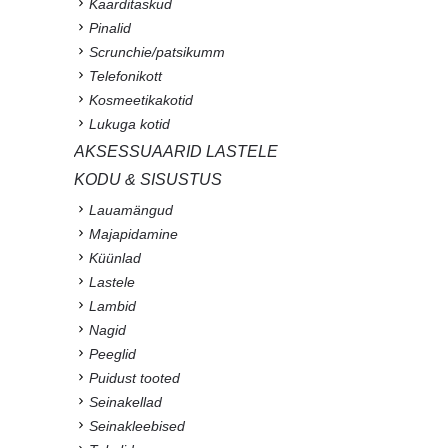
Kaarditaskud
Pinalid
Scrunchie/patsikumm
Telefonikott
Kosmeetikakotid
Lukuga kotid
AKSESSUAARID LASTELE
KODU & SISUSTUS
Lauamängud
Majapidamine
Küünlad
Lastele
Lambid
Nagid
Peeglid
Puidust tooted
Seinakellad
Seinakleebised