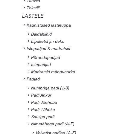
Tahvlid
Tekstiil
LASTELE
Kaunistused lastetuppa
Baldahiinid
Lipuketid jm deko
Istepadjad & madratsid
Põrandapadjad
Istepadjad
Madratsid mängunurka
Padjad
Numbriga padi (1-0)
Padi Ankur
Padi Jõehobu
Padi Täheke
Satsiga padi
Nimetähega padi (A-Z)
Velvetist padjad (A-Z)