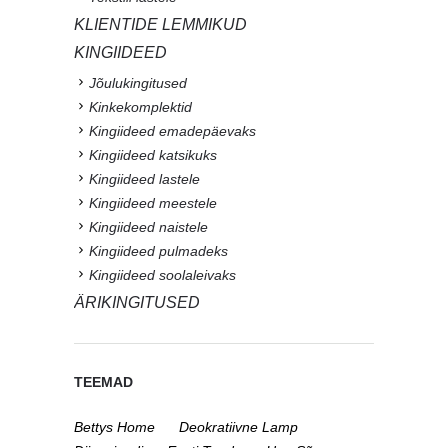
KLIENTIDE LEMMIKUD
KINGIIDEED
Jõulukingitused
Kinkekomplektid
Kingiideed emadepäevaks
Kingiideed katsikuks
Kingiideed lastele
Kingiideed meestele
Kingiideed naistele
Kingiideed pulmadeks
Kingiideed soolaleivaks
ÄRIKINGITUSED
TEEMAD
Bettys Home
Deokratiivne Lamp