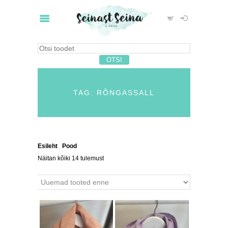
TAG: RÕNGASSALL
Esileht
/
Pood
/ Tooted siltidega “rõngassall”
Näitan kõiki 14 tulemust