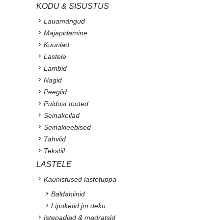
KODU & SISUSTUS
Lauamängud
Majapidamine
Küünlad
Lastele
Lambid
Nagid
Peeglid
Puidust tooted
Seinakellad
Seinakleebised
Tahvlid
Tekstiil
LASTELE
Kaunistused lastetuppa
Baldahiinid
Lipuketid jm deko
Istepadjad & madratsid