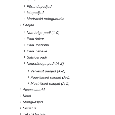
Põrandapadjad
Istepadjad
Madratsid mängunurka
Padjad
Numbriga padi (1-0)
Padi Ankur
Padi Jõehobu
Padi Täheke
Satsiga padi
Nimetähega padi (A-Z)
Velvetist padjad (A-Z)
Puuvillased padjad (A-Z)
Mustrilised padjad (A-Z)
Aksessuaarid
Kotid
Mänguasjad
Sisustus
Tekstiil lastele