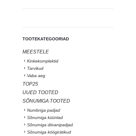
TOOTEKATEGOORIAD
MEESTELE
Kinkekomplektid
Tarvikud
Vaba aeg
TOP25
UUED TOOTED
SÕNUMIGA TOOTED
Numbriga padjad
Sõnumiga küünlad
Sõnumiga diivanipadjad
Sõnumiga köögirätikud