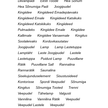
Diivanipadi
Eesti Toode
Hea Sõnum
Hea Sõnumiga Padi
Joogipudel
Kingiidee
Kingiideed Emadepäevaks
Kingiideed Emale
Kingiideed Katsikuks
Kingiideed Katskikuks
Kingiideed
Pulmadeks
Kingiidee Emale
Kingiidee
Kallimale
Kingiidee Vanaemale
Kingitus
Soolaleivaks
Korduvkasutatav
Joogipudel
Lamp
Lamp Lastetuppa
Lamptäht
Laste Joogipudel
Lastele
Lastetuppa
Puidust Lamp
Puuvillane
Rätik
Puuvillane Sall
Rannalina
Rannarätik
Saunalina
Sisekujunduselement
Sisustusideed
Kontorisse
Spordi Veepudel
Sõnumiga
Kingitus
Sõnumiga Tooted
Trenni
Veepudel
Tähelamp
Valgusti
Vannilina
Vannilina Rätik
Veepudel
Veepudel Lastele
Veepudel