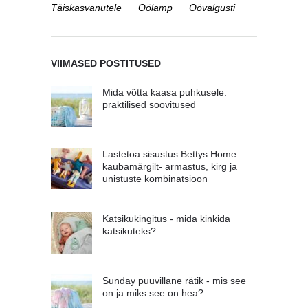
Täiskasvanutele
Öölamp
Öövalgusti
VIIMASED POSTITUSED
Mida võtta kaasa puhkusele:
praktilised soovitused
Lastetoa sisustus Bettys Home
kaubamärgilt- armastus, kirg ja
unistuste kombinatsioon
Katsikukingitus - mida kinkida
katsikuteks?
Sunday puuvillane rätik - mis see
on ja miks see on hea?