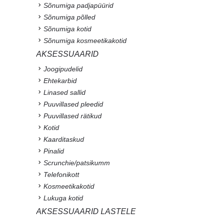
Sõnumiga padjapüürid
Sõnumiga põlled
Sõnumiga kotid
Sõnumiga kosmeetikakotid
AKSESSUAARID
Joogipudelid
Ehtekarbid
Linased sallid
Puuvillased pleedid
Puuvillased rätikud
Kotid
Kaarditaskud
Pinalid
Scrunchie/patsikumm
Telefonikott
Kosmeetikakotid
Lukuga kotid
AKSESSUAARID LASTELE