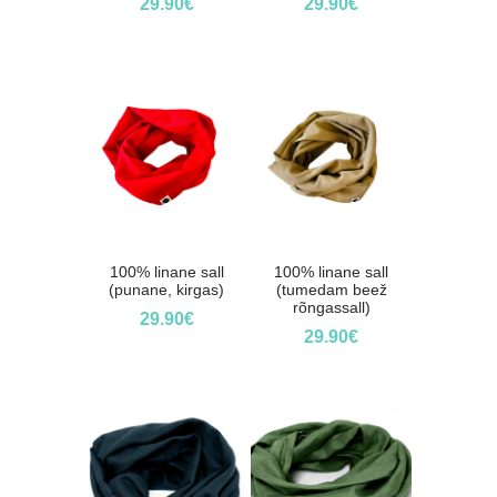
29.90
€
29.90
€
100% linane sall
100% linane sall
(punane, kirgas)
(tumedam beež
rõngassall)
29.90
€
29.90
€