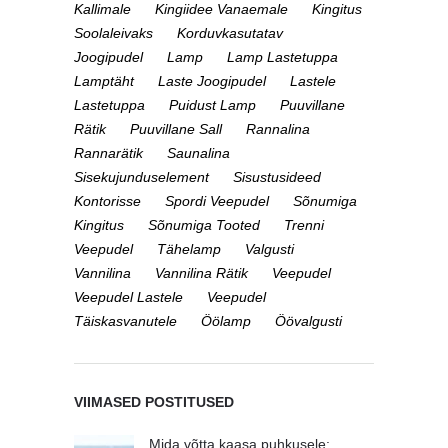
Kallimale
Kingiidee Vanaemale
Kingitus
Soolaleivaks
Korduvkasutatav
Joogipudel
Lamp
Lamp Lastetuppa
Lamptäht
Laste Joogipudel
Lastele
Lastetuppa
Puidust Lamp
Puuvillane
Rätik
Puuvillane Sall
Rannalina
Rannarätik
Saunalina
Sisekujunduselement
Sisustusideed
Kontorisse
Spordi Veepudel
Sõnumiga
Kingitus
Sõnumiga Tooted
Trenni
Veepudel
Tähelamp
Valgusti
Vannilina
Vannilina Rätik
Veepudel
Veepudel Lastele
Veepudel
Täiskasvanutele
Öölamp
Öövalgusti
VIIMASED POSTITUSED
Mida võtta kaasa puhkusele: