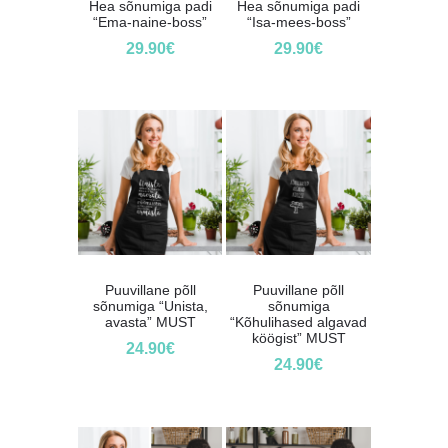
Hea sõnumiga padi
Hea sõnumiga padi
“Ema-naine-boss”
“Isa-mees-boss”
29.90
€
29.90
€
Puuvillane põll
Puuvillane põll
sõnumiga “Unista,
sõnumiga
avasta” MUST
“Kõhulihased algavad
köögist” MUST
24.90
€
24.90
€