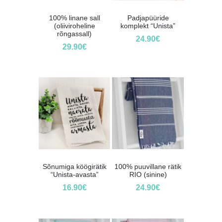
100% linane sall
Padjapüüride
(oliiviroheline
komplekt “Unista”
rõngassall)
24.90
€
29.90
€
Sõnumiga köögirätik
100% puuvillane rätik
“Unista-avasta”
RIO (sinine)
16.90
€
24.90
€