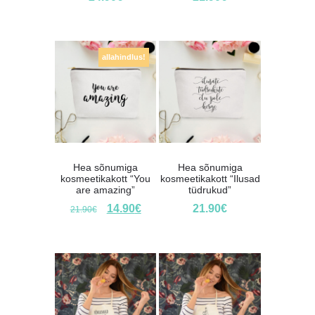
allahindlus!
Hea sõnumiga
Hea sõnumiga
kosmeetikakott “You
kosmeetikakott “Ilusad
are amazing”
tüdrukud”
14.90
€
21.90
€
21.90
€