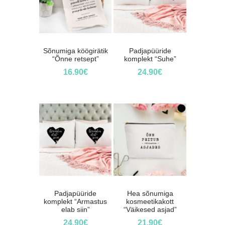
Sõnumiga köögirätik
Padjapüüride
“Õnne retsept”
komplekt “Suhe”
16.90
€
24.90
€
Padjapüüride
Hea sõnumiga
komplekt “Armastus
kosmeetikakott
elab siin”
“Väikesed asjad”
24.90
€
21.90
€