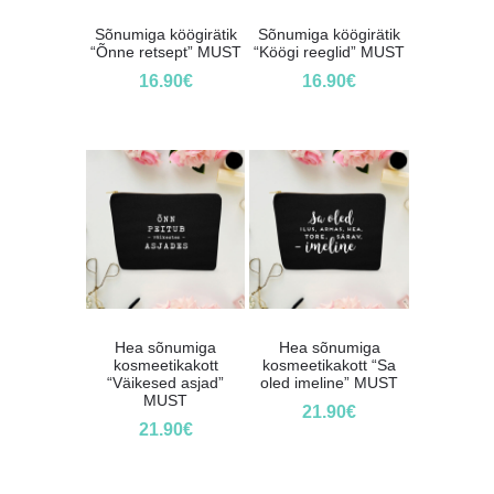
Sõnumiga köögirätik
Sõnumiga köögirätik
“Õnne retsept” MUST
“Köögi reeglid” MUST
16.90
€
16.90
€
Hea sõnumiga
Hea sõnumiga
kosmeetikakott
kosmeetikakott “Sa
“Väikesed asjad”
oled imeline” MUST
MUST
21.90
€
21.90
€