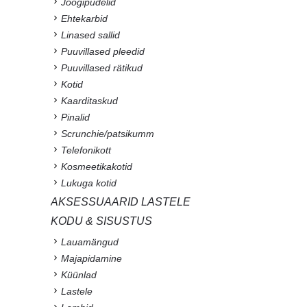
Joogipudelid
Ehtekarbid
Linased sallid
Puuvillased pleedid
Puuvillased rätikud
Kotid
Kaarditaskud
Pinalid
Scrunchie/patsikumm
Telefonikott
Kosmeetikakotid
Lukuga kotid
AKSESSUAARID LASTELE
KODU & SISUSTUS
Lauamängud
Majapidamine
Küünlad
Lastele