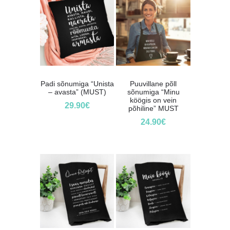
Padi sõnumiga “Unista
Puuvillane põll
– avasta” (MUST)
sõnumiga “Minu
köögis on vein
29.90
€
põhiline” MUST
24.90
€