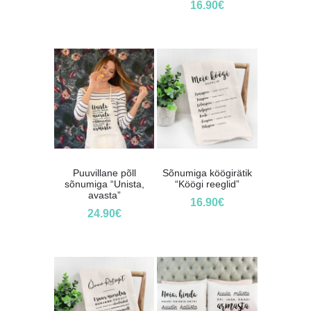
16.90
€
Puuvillane põll
Sõnumiga köögirätik
sõnumiga “Unista,
“Köögi reeglid”
avasta”
16.90
€
24.90
€