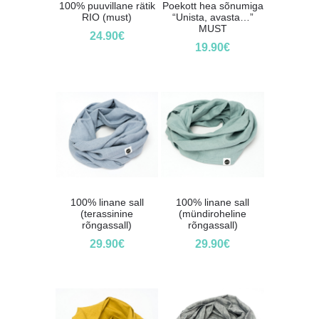
100% puuvillane rätik
Poekott hea sõnumiga
RIO (must)
“Unista, avasta…”
MUST
24.90
€
19.90
€
100% linane sall
100% linane sall
(terassinine
(mündiroheline
rõngassall)
rõngassall)
29.90
€
29.90
€