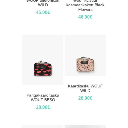
WOUF telefonikott
Wouf XL suur
WILD
kosmeetikakott Black
Flowers
45.00
€
46.00
€
Kaarditasku WOUF
WILD
Pangakaarditasku
28.00
€
WOUF BESO
28.00
€