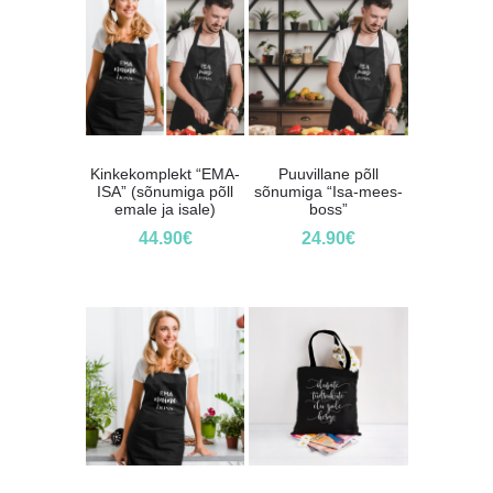
Kinkekomplekt “EMA-
Puuvillane põll
ISA” (sõnumiga põll
sõnumiga “Isa-mees-
emale ja isale)
boss”
44.90
€
24.90
€