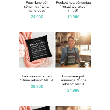
Puuvillane põll
Poekott hea sõnumiga
sõnumiga “Ema-
“Ilusad tüdrukud”
naine-boss”
(must)
24.90
€
19.90
€
Hea sõnumiga padi
Puuvillane põll
“Õnne retsept” MUST
sõnumiga “Õnne
retsept” MUST
29.90
€
24.90
€