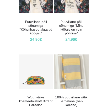
Puuvillane põll
Puuvillane põll
sõnumiga
sõnumiga “Minu
“Kõhulihased algavad
köögis on vein
köögist”
põhiline”
24.90
€
24.90
€
Wouf väike
100% puuvillane rätik
kosmeetikakott Bird of
Barcelona (hall-
Paradise
kollane)