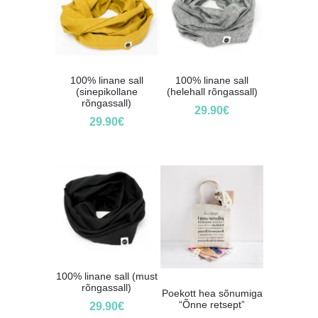
100% linane sall
100% linane sall
(sinepikollane
(helehall rõngassall)
rõngassall)
29.90
€
29.90
€
100% linane sall (must
rõngassall)
Poekott hea sõnumiga
“Õnne retsept”
29.90
€