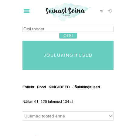
JÕULUKINGITUSED
Esileht
/
Pood
/
KINGIIDEED
/
Jõulukingitused
/ Lehek
ülg 2
Näitan 61–120 tulemust 134-st