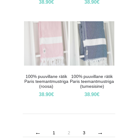
38.90
€
38.90
€
100% puuvillane rätik
100% puuvillane rätik
Paris teemantmustriga
Paris teemantmustriga
(roosa)
(tumesisine)
38.90
€
38.90
€
←
→
1
2
3