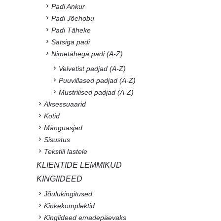
Padi Ankur
Padi Jõehobu
Padi Täheke
Satsiga padi
Nimetähega padi (A-Z)
Velvetist padjad (A-Z)
Puuvillased padjad (A-Z)
Mustrilised padjad (A-Z)
Aksessuaarid
Kotid
Mänguasjad
Sisustus
Tekstiil lastele
KLIENTIDE LEMMIKUD
KINGIIDEED
Jõulukingitused
Kinkekomplektid
Kingiideed emadepäevaks