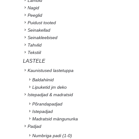
Lambid
Nagid
Peeglid
Puidust tooted
Seinakellad
Seinakleebised
Tahvlid
Tekstiil
LASTELE
Kaunistused lastetuppa
Baldahiinid
Lipuketid jm deko
Istepadjad & madratsid
Põrandapadjad
Istepadjad
Madratsid mängunurka
Padjad
Numbriga padi (1-0)