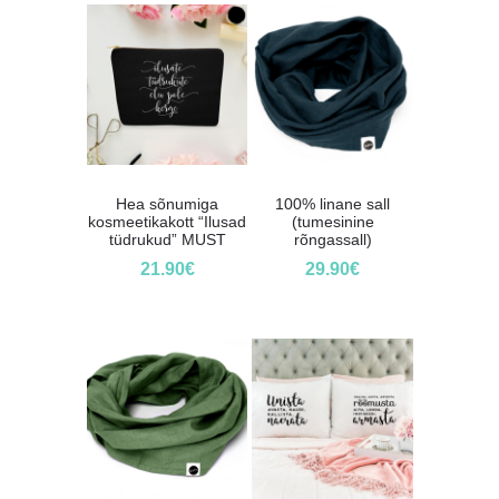
Hea sõnumiga
100% linane sall
kosmeetikakott “Ilusad
(tumesinine
tüdrukud” MUST
rõngassall)
21.90
€
29.90
€