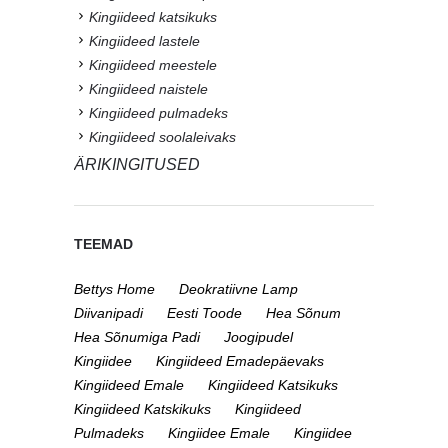
Kingiideed katsikuks
Kingiideed lastele
Kingiideed meestele
Kingiideed naistele
Kingiideed pulmadeks
Kingiideed soolaleivaks
ÄRIKINGITUSED
TEEMAD
Bettys Home
Deokratiivne Lamp
Diivanipadi
Eesti Toode
Hea Sõnum
Hea Sõnumiga Padi
Joogipudel
Kingiidee
Kingiideed Emadepäevaks
Kingiideed Emale
Kingiideed Katsikuks
Kingiideed Katskikuks
Kingiideed
Pulmadeks
Kingiidee Emale
Kingiidee