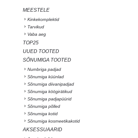
MEESTELE
Kinkekomplektid
Tarvikud
Vaba aeg
TOP25
UUED TOOTED
SÕNUMIGA TOOTED
Numbriga padjad
Sõnumiga küünlad
Sõnumiga diivanipadjad
Sõnumiga köögirätikud
Sõnumiga padjapüürid
Sõnumiga põlled
Sõnumiga kotid
Sõnumiga kosmeetikakotid
AKSESSUAARID