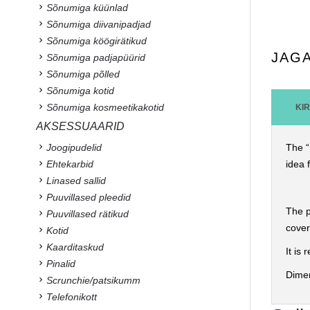
Sõnumiga küünlad
Sõnumiga diivanipadjad
Sõnumiga köögirätikud
JAG
Sõnumiga padjapüürid
Sõnumiga põlled
Sõnumiga kotid
Sõnumiga kosmeetikakotid
KI
AKSESSUAARID
Joogipudelid
The “
Ehtekarbid
idea 
Linased sallid
Puuvillased pleedid
The p
Puuvillased rätikud
cover
Kotid
Kaarditaskud
It is
Pinalid
Dime
Scrunchie/patsikumm
Telefonikott