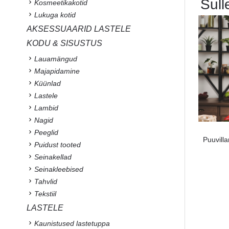
Sull
Kosmeetikakotid
Lukuga kotid
AKSESSUAARID LASTELE
KODU & SISUSTUS
Lauamängud
Majapidamine
Küünlad
Lastele
Lambid
Nagid
Peeglid
Puuvilla
Puidust tooted
Seinakellad
Seinakleebised
Tahvlid
Tekstiil
LASTELE
Kaunistused lastetuppa