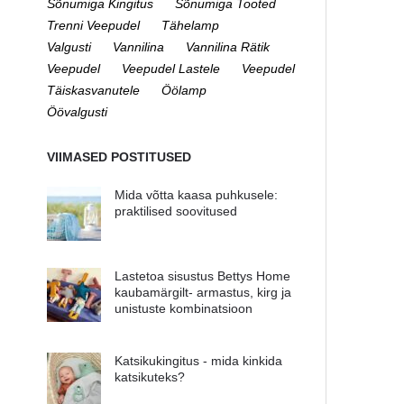
Sõnumiga Kingitus
Sõnumiga Tooted
Trenni Veepudel
Tähelamp
Valgusti
Vannilina
Vannilina Rätik
Veepudel
Veepudel Lastele
Veepudel
Täiskasvanutele
Öölamp
Öövalgusti
VIIMASED POSTITUSED
Mida võtta kaasa puhkusele:
praktilised soovitused
Lastetoa sisustus Bettys Home
kaubamärgilt- armastus, kirg ja
unistuste kombinatsioon
Katsikukingitus - mida kinkida
katsikuteks?