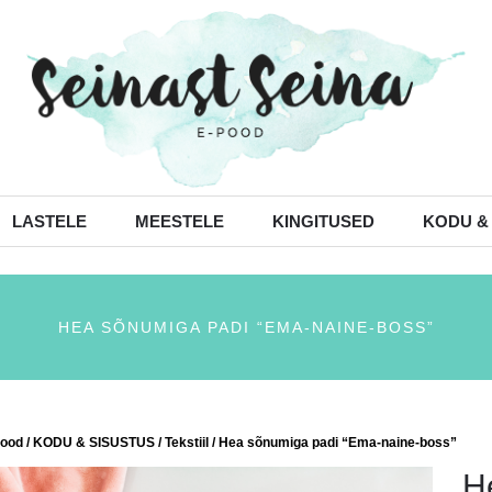
LASTELE
MEESTELE
KINGITUSED
KODU &
HEA SÕNUMIGA PADI “EMA-NAINE-BOSS”
ood
/
KODU & SISUSTUS
/
Tekstiil
/ Hea sõnumiga padi “Ema-naine-boss”
H