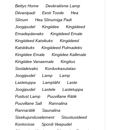
Bettys Home
Deokratiivne Lamp
Diivanipadi
Eesti Toode
Hea
Sõnum
Hea Sõnumiga Padi
Joogipudel
Kingiidee
Kingiideed
Emadepäevaks
Kingiideed Emale
Kingiideed Katsikuks
Kingiideed
Katskikuks
Kingiideed Pulmadeks
Kingiidee Emale
Kingiidee Kallimale
Kingiidee Vanaemale
Kingitus
Soolaleivaks
Korduvkasutatav
Joogipudel
Lamp
Lamp
Lastetuppa
Lamptäht
Laste
Joogipudel
Lastele
Lastetuppa
Puidust Lamp
Puuvillane Rätik
Puuvillane Sall
Rannalina
Rannarätik
Saunalina
Sisekujunduselement
Sisustusideed
Kontorisse
Spordi Veepudel