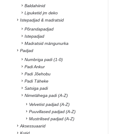
Baldahiinid
Lipuketid jm deko
Istepadjad & madratsid
Põrandapadjad
Istepadjad
Madratsid mängunurka
Padjad
Numbriga padi (1-0)
Padi Ankur
Padi Jõehobu
Padi Täheke
Satsiga padi
Nimetähega padi (A-Z)
Velvetist padjad (A-Z)
Puuvillased padjad (A-Z)
Mustrilised padjad (A-Z)
Aksessuaarid
Kotid