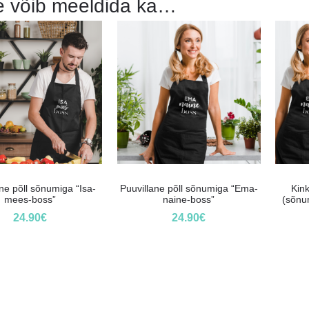
e võib meeldida ka…
ne põll sõnumiga “Isa-
Puuvillane põll sõnumiga “Ema-
Kin
mees-boss”
naine-boss”
(sõnum
24.90
€
24.90
€