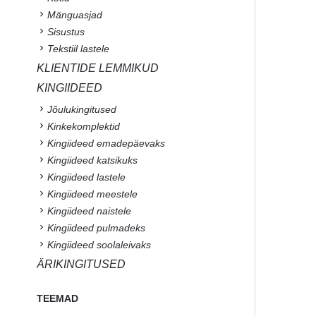
Mänguasjad
Sisustus
Tekstiil lastele
KLIENTIDE LEMMIKUD
KINGIIDEED
Jõulukingitused
Kinkekomplektid
Kingiideed emadepäevaks
Kingiideed katsikuks
Kingiideed lastele
Kingiideed meestele
Kingiideed naistele
Kingiideed pulmadeks
Kingiideed soolaleivaks
ÄRIKINGITUSED
TEEMAD