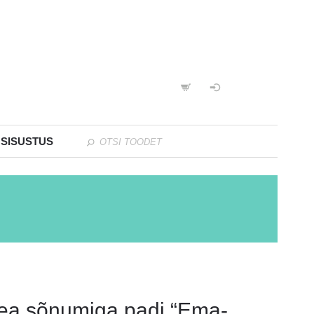
 SISUSTUS
ea sõnumiga padi “Ema-