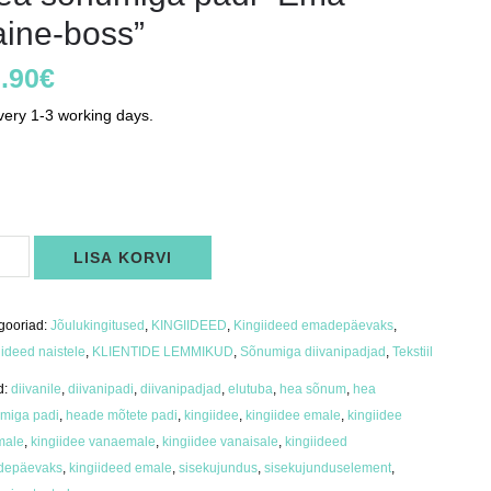
aine-boss”
.90
€
very 1-3 working days.
s
a
LISA KORVI
umiga
i
a-
ne-
s"
gooriad:
Jõulukingitused
,
KINGIIDEED
,
Kingiideed emadepäevaks
,
us
iideed naistele
,
KLIENTIDE LEMMIKUD
,
Sõnumiga diivanipadjad
,
Tekstiil
d:
diivanile
,
diivanipadi
,
diivanipadjad
,
elutuba
,
hea sõnum
,
hea
miga padi
,
heade mõtete padi
,
kingiidee
,
kingiidee emale
,
kingiidee
imale
,
kingiidee vanaemale
,
kingiidee vanaisale
,
kingiideed
depäevaks
,
kingiideed emale
,
sisekujundus
,
sisekujunduselement
,