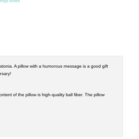
miga tooted
stonia.
A pillow with a humorous message is a good gift
rsary!
tent of the pillow is high-quality ball fiber.
The pillow