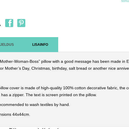
sõnu
A
RJELDUS
LISAINFO
Mother-Woman-Boss” pillow with a good message has been made in E
for Mother’s Day, Christmas, birthday, salt bread or another nice annive
illow cover is made of high-quality 100% cotton decorative fabric, the con
 has a zipper.
The text is screen printed on the pillow.
 recommended to wash textiles by hand.
nsions 44x44cm.