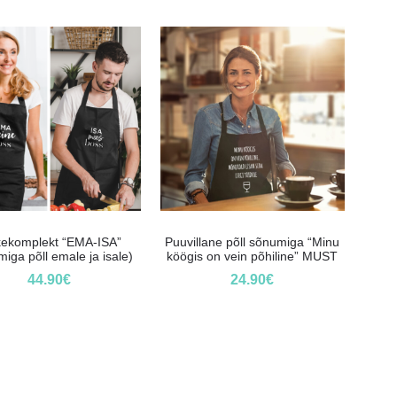
kekomplekt “EMA-ISA”
Puuvillane põll sõnumiga “Minu
iga põll emale ja isale)
köögis on vein põhiline” MUST
44.90
€
24.90
€