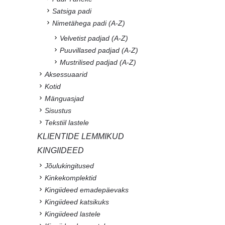
Satsiga padi
Nimetähega padi (A-Z)
Velvetist padjad (A-Z)
Puuvillased padjad (A-Z)
Mustrilised padjad (A-Z)
Aksessuaarid
Kotid
Mänguasjad
Sisustus
Tekstiil lastele
KLIENTIDE LEMMIKUD
KINGIIDEED
Jõulukingitused
Kinkekomplektid
Kingiideed emadepäevaks
Kingiideed katsikuks
Kingiideed lastele