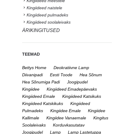
Kingiideed meestele
Kingiideed naistele
Kingiideed pulmadeks
Kingiideed soolaleivaks
ÄRIKINGITUSED
TEEMAD
Bettys Home
Deokratiivne Lamp
Diivanipadi
Eesti Toode
Hea Sõnum
Hea Sõnumiga Padi
Joogipudel
Kingiidee
Kingiideed Emadepäevaks
Kingiideed Emale
Kingiideed Katsikuks
Kingiideed Katskikuks
Kingiideed
Pulmadeks
Kingiidee Emale
Kingiidee
Kallimale
Kingiidee Vanaemale
Kingitus
Soolaleivaks
Korduvkasutatav
Joogipudel
Lamp
Lamp Lastetuppa