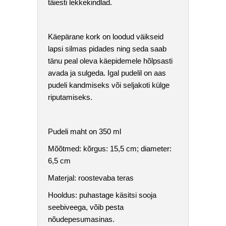
täiesti lekkekindlad.
Käepärane kork on loodud väikseid
lapsi silmas pidades ning seda saab
tänu peal oleva käepidemele hõlpsasti
avada ja sulgeda. Igal pudelil on aas
pudeli kandmiseks või seljakoti külge
riputamiseks.
Pudeli maht on 350 ml
Mõõtmed: kõrgus: 15,5 cm; diameter:
6,5 cm
Materjal: roostevaba teras
Hooldus: puhastage käsitsi sooja
seebiveega, võib pesta
nõudepesumasinas.