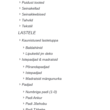
Puidust tooted
Seinakellad
Seinakleebised
Tahvlid
Tekstiil
LASTELE
Kaunistused lastetuppa
Baldahiinid
Lipuketid jm deko
Istepadjad & madratsid
Põrandapadjad
Istepadjad
Madratsid mängunurka
Padjad
Numbriga padi (1-0)
Padi Ankur
Padi Jõehobu
Padi Täheke