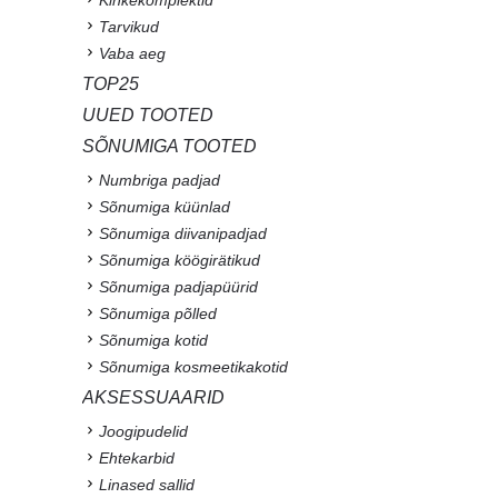
Tarvikud
Vaba aeg
TOP25
UUED TOOTED
SÕNUMIGA TOOTED
Numbriga padjad
Sõnumiga küünlad
Sõnumiga diivanipadjad
Sõnumiga köögirätikud
Sõnumiga padjapüürid
Sõnumiga põlled
Sõnumiga kotid
Sõnumiga kosmeetikakotid
AKSESSUAARID
Joogipudelid
Ehtekarbid
Linased sallid