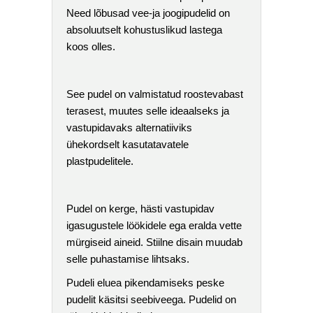
Need lõbusad vee-ja joogipudelid on
absoluutselt kohustuslikud lastega
koos olles.
See pudel on valmistatud roostevabast
terasest, muutes selle ideaalseks ja
vastupidavaks alternatiiviks
ühekordselt kasutatavatele
plastpudelitele.
Pudel on kerge, hästi vastupidav
igasugustele löökidele ega eralda vette
mürgiseid aineid. Stiilne disain muudab
selle puhastamise lihtsaks.
Pudeli eluea pikendamiseks peske
pudelit käsitsi seebiveega. Pudelid on