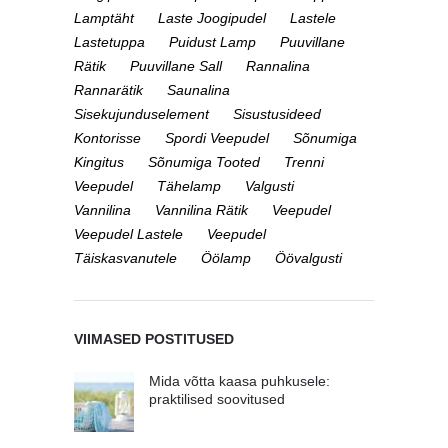
Lamptäht
Laste Joogipudel
Lastele
Lastetuppa
Puidust Lamp
Puuvillane
Rätik
Puuvillane Sall
Rannalina
Rannarätik
Saunalina
Sisekujunduselement
Sisustusideed
Kontorisse
Spordi Veepudel
Sõnumiga
Kingitus
Sõnumiga Tooted
Trenni
Veepudel
Tähelamp
Valgusti
Vannilina
Vannilina Rätik
Veepudel
Veepudel Lastele
Veepudel
Täiskasvanutele
Öölamp
Öövalgusti
VIIMASED POSTITUSED
Mida võtta kaasa puhkusele:
praktilised soovitused