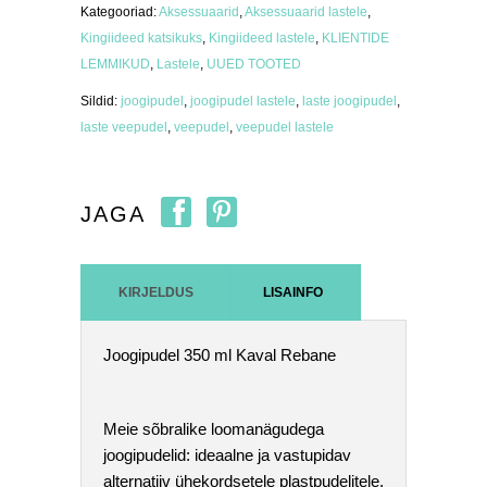
Kategooriad:
Aksessuaarid
,
Aksessuaarid lastele
,
Kingiideed katsikuks
,
Kingiideed lastele
,
KLIENTIDE
LEMMIKUD
,
Lastele
,
UUED TOOTED
Sildid:
joogipudel
,
joogipudel lastele
,
laste joogipudel
,
laste veepudel
,
veepudel
,
veepudel lastele
JAGA
KIRJELDUS
LISAINFO
Joogipudel 350 ml Kaval Rebane
Meie sõbralike loomanägudega
joogipudelid: ideaalne ja vastupidav
alternatiiv ühekordsetele plastpudelitele.