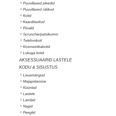
Puuvillased pleedid
Puuvillased rätikud
Kotid
Kaarditaskud
Pinalid
Scrunchie/patsikumm
Telefonikott
Kosmeetikakotid
Lukuga kotid
AKSESSUAARID LASTELE
KODU & SISUSTUS
Lauamängud
Majapidamine
Küünlad
Lastele
Lambid
Nagid
Peeglid