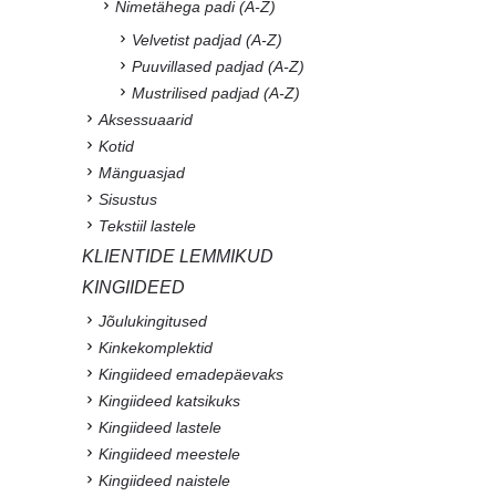
Nimetähega padi (A-Z)
Velvetist padjad (A-Z)
Puuvillased padjad (A-Z)
Mustrilised padjad (A-Z)
Aksessuaarid
Kotid
Mänguasjad
Sisustus
Tekstiil lastele
KLIENTIDE LEMMIKUD
KINGIIDEED
Jõulukingitused
Kinkekomplektid
Kingiideed emadepäevaks
Kingiideed katsikuks
Kingiideed lastele
Kingiideed meestele
Kingiideed naistele