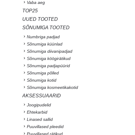
Vaba aeg
TOP25
UUED TOOTED
SÕNUMIGA TOOTED
Numbriga padjad
Sõnumiga küünlad
Sõnumiga diivanipadjad
Sõnumiga köögirätikud
Sõnumiga padjapüürid
Sõnumiga põlled
Sõnumiga kotid
Sõnumiga kosmeetikakotid
AKSESSUAARID
Joogipudelid
Ehtekarbid
Linased sallid
Puuvillased pleedid
Puuvillased rätikud