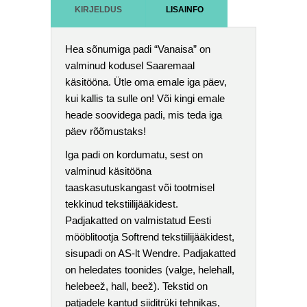
KIRJELDUS
LISAINFO
Hea sõnumiga padi “Vanaisa” on
valminud kodusel Saaremaal
käsitööna. Ütle oma emale iga päev,
kui kallis ta sulle on! Või kingi emale
heade soovidega padi, mis teda iga
päev rõõmustaks!
Iga padi on kordumatu, sest on
valminud käsitööna
taaskasutuskangast või tootmisel
tekkinud tekstiilijääkidest.
Padjakatted on valmistatud Eesti
mööblitootja Softrend tekstiilijääkidest,
sisupadi on AS-lt Wendre. Padjakatted
on heledates toonides (valge, helehall,
helebeež, hall, beež). Tekstid on
patjadele kantud siiditrüki tehnikas,