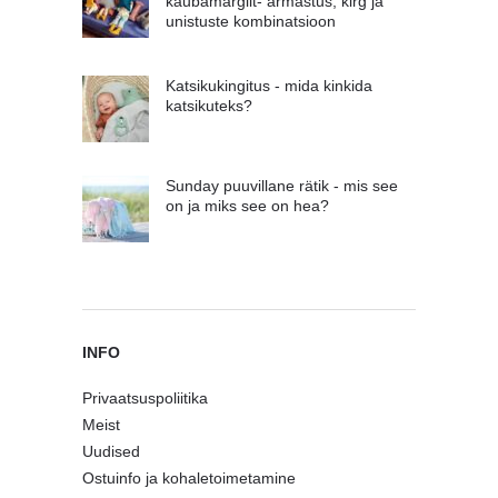
kaubamärgilt- armastus, kirg ja
unistuste kombinatsioon
Katsikukingitus - mida kinkida
katsikuteks?
Sunday puuvillane rätik - mis see
on ja miks see on hea?
INFO
Privaatsuspoliitika
Meist
Uudised
Ostuinfo ja kohaletoimetamine