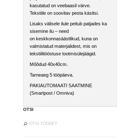
kasutatud on veebaasil värve.
Tekstiile on soovitav pesta käsitsi.
Lisaks välisele ilule peitub patjades ka
sisemine ilu – need
on
keskkonnasäästlikud, kuna on
valmistatud materjalidest, mis on
tekstiilitööstuse tootmisülejäägid.
Mõõdud 40x40cm.
Tarneaeg 5 tööpäeva.
PAKIAUTOMAATI SAATMINE
(Smartpost / Omniva)
OTSI