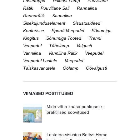
Lastetuppa
Puidust Lamp
Puuvillane
Rätik
Puuvillane Sall
Rannalina
Rannarätik
Saunalina
Sisekujunduselement
Sisustusideed
Kontorisse
Spordi Veepudel
Sõnumiga
Kingitus
Sõnumiga Tooted
Trenni
Veepudel
Tähelamp
Valgusti
Vannilina
Vannilina Rätik
Veepudel
Veepudel Lastele
Veepudel
Täiskasvanutele
Öölamp
Öövalgusti
VIIMASED POSTITUSED
Mida võtta kaasa puhkusele:
praktilised soovitused
Lastetoa sisustus Bettys Home