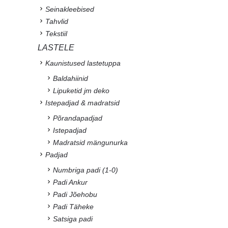
Seinakleebised
Tahvlid
Tekstiil
LASTELE
Kaunistused lastetuppa
Baldahiinid
Lipuketid jm deko
Istepadjad & madratsid
Põrandapadjad
Istepadjad
Madratsid mängunurka
Padjad
Numbriga padi (1-0)
Padi Ankur
Padi Jõehobu
Padi Täheke
Satsiga padi