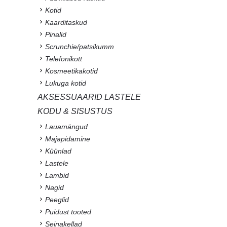
Kotid
Kaarditaskud
Pinalid
Scrunchie/patsikumm
Telefonikott
Kosmeetikakotid
Lukuga kotid
AKSESSUAARID LASTELE
KODU & SISUSTUS
Lauamängud
Majapidamine
Küünlad
Lastele
Lambid
Nagid
Peeglid
Puidust tooted
Seinakellad