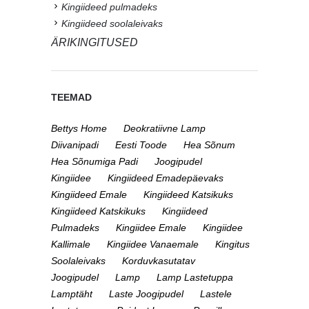
Kingiideed pulmadeks
Kingiideed soolaleivaks
ÄRIKINGITUSED
TEEMAD
Bettys Home
Deokratiivne Lamp
Diivanipadi
Eesti Toode
Hea Sõnum
Hea Sõnumiga Padi
Joogipudel
Kingiidee
Kingiideed Emadepäevaks
Kingiideed Emale
Kingiideed Katsikuks
Kingiideed Katskikuks
Kingiideed
Pulmadeks
Kingiidee Emale
Kingiidee
Kallimale
Kingiidee Vanaemale
Kingitus
Soolaleivaks
Korduvkasutatav
Joogipudel
Lamp
Lamp Lastetuppa
Lamptäht
Laste Joogipudel
Lastele