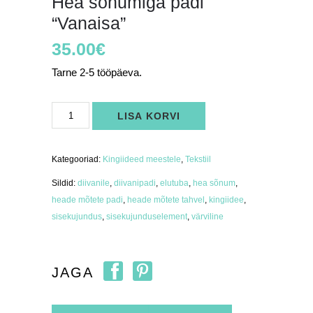
Hea sõnumiga padi
“Vanaisa”
35.00
€
Tarne 2-5 tööpäeva.
Hea
LISA KORVI
sõnumiga
padi
"Vanaisa"
kogus
Kategooriad:
Kingiideed meestele
,
Tekstiil
Sildid:
diivanile
,
diivanipadi
,
elutuba
,
hea sõnum
,
heade mõtete padi
,
heade mõtete tahvel
,
kingiidee
,
sisekujundus
,
sisekujunduselement
,
värviline
JAGA