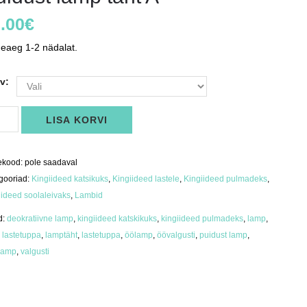
.00
€
eaeg 1-2 nädalat.
v:
dust
LISA KORVI
p
us
ekood:
pole saadaval
gooriad:
Kingiideed katsikuks
,
Kingiideed lastele
,
Kingiideed pulmadeks
,
iideed soolaleivaks
,
Lambid
d:
deokratiivne lamp
,
kingiideed katskikuks
,
kingiideed pulmadeks
,
lamp
,
 lastetuppa
,
lamptäht
,
lastetuppa
,
öölamp
,
öövalgusti
,
puidust lamp
,
lamp
,
valgusti