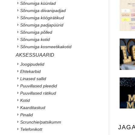
Sõnumiga küünlad
Sõnumiga diivanipadjad
Sõnumiga köögirätikud
Sõnumiga padjapüürid
Sõnumiga põlled
Sõnumiga kotid
Sõnumiga kosmeetikakotid
AKSESSUAARID
Joogipudelid
Ehtekarbid
Linased sallid
Puuvillased pleedid
Puuvillased rätikud
Kotid
Kaarditaskud
Pinalid
Scrunchie/patsikumm
JAG
Telefonikott