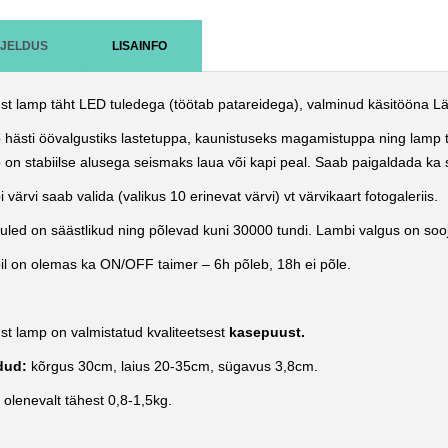
RJELDUS
LISAINFO
st lamp täht LED tuledega (töötab patareidega), valminud käsitööna Lät
 hästi öövalgustiks lastetuppa, kaunistuseks magamistuppa ning lamp t
on stabiilse alusega seismaks laua või kapi peal. Saab paigaldada ka s
 värvi saab valida (valikus 10 erinevat värvi) vt värvikaart fotogaleriis.
uled on säästlikud ning põlevad kuni 30000 tundi. Lambi valgus on soo
l on olemas ka ON/OFF taimer – 6h põleb, 18h ei põle.
st lamp on valmistatud kvaliteetsest
kasepuust.
dud:
kõrgus 30cm, laius 20-35cm, sügavus 3,8cm.
:
olenevalt tähest 0,8-1,5kg.