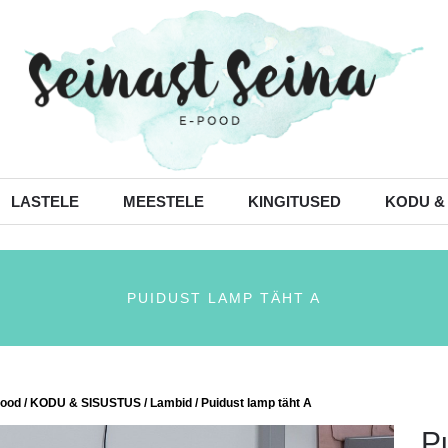
LASTELE
MEESTELE
KINGITUSED
KODU &
PUIDUST LAMP TÄHT A
ood
/
KODU & SISUSTUS
/
Lambid
/ Puidust lamp täht A
P