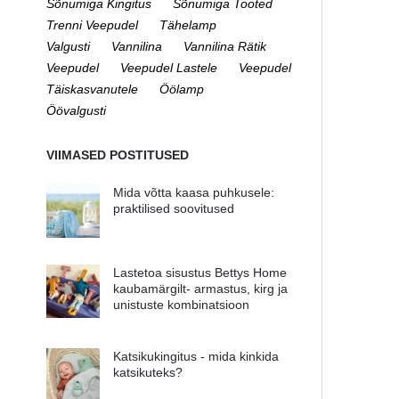
Sõnumiga Kingitus
Sõnumiga Tooted
Trenni Veepudel
Tähelamp
Valgusti
Vannilina
Vannilina Rätik
Veepudel
Veepudel Lastele
Veepudel
Täiskasvanutele
Öölamp
Öövalgusti
VIIMASED POSTITUSED
Mida võtta kaasa puhkusele:
praktilised soovitused
Lastetoa sisustus Bettys Home
kaubamärgilt- armastus, kirg ja
unistuste kombinatsioon
Katsikukingitus - mida kinkida
katsikuteks?