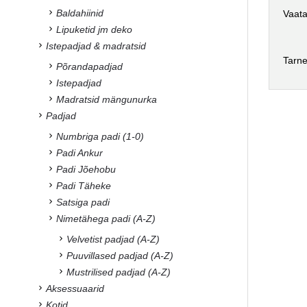
Baldahiinid
Vaata
Lipuketid jm deko
Istepadjad & madratsid
Tarne
Põrandapadjad
Istepadjad
Madratsid mängunurka
Padjad
Numbriga padi (1-0)
Padi Ankur
Padi Jõehobu
Padi Täheke
Satsiga padi
Nimetähega padi (A-Z)
Velvetist padjad (A-Z)
Puuvillased padjad (A-Z)
Mustrilised padjad (A-Z)
Aksessuaarid
Kotid