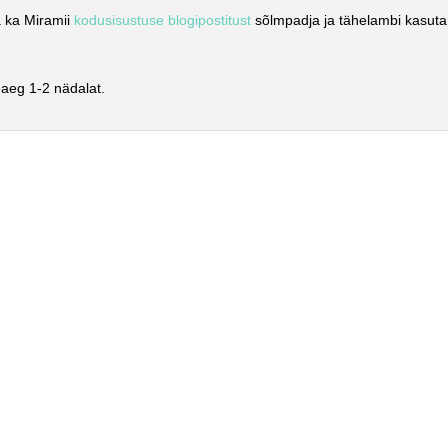
 ka Miramii
kodusisustuse blogipostitust
sõlmpadja ja tähelambi kasutam
aeg 1-2 nädalat.