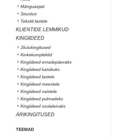
Mänguasjad
Sisustus
Tekstiil lastele
KLIENTIDE LEMMIKUD
KINGIIDEED
Jõulukingitused
Kinkekomplektid
Kingiideed emadepäevaks
Kingiideed katsikuks
Kingiideed lastele
Kingiideed meestele
Kingiideed naistele
Kingiideed pulmadeks
Kingiideed soolaleivaks
ÄRIKINGITUSED
TEEMAD