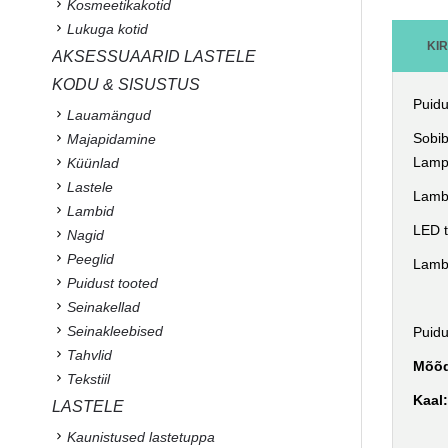
Kosmeetikakotid
Lukuga kotid
KI
AKSESSUAARID LASTELE
KODU & SISUSTUS
Puidu
Lauamängud
Sobib
Majapidamine
Lamp 
Küünlad
Lastele
Lambi
Lambid
LED t
Nagid
Peeglid
Lambi
Puidust tooted
Seinakellad
Seinakleebised
Puidu
Tahvlid
Mõõ
Tekstiil
Kaal
LASTELE
Kaunistused lastetuppa