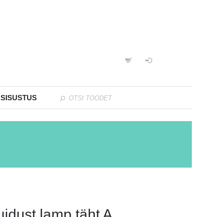
 SISUSTUS
uidust lamp täht A