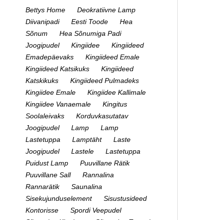
Bettys Home
Deokratiivne Lamp
Diivanipadi
Eesti Toode
Hea
Sõnum
Hea Sõnumiga Padi
Joogipudel
Kingiidee
Kingiideed
Emadepäevaks
Kingiideed Emale
Kingiideed Katsikuks
Kingiideed
Katskikuks
Kingiideed Pulmadeks
Kingiidee Emale
Kingiidee Kallimale
Kingiidee Vanaemale
Kingitus
Soolaleivaks
Korduvkasutatav
Joogipudel
Lamp
Lamp
Lastetuppa
Lamptäht
Laste
Joogipudel
Lastele
Lastetuppa
Puidust Lamp
Puuvillane Rätik
Puuvillane Sall
Rannalina
Rannarätik
Saunalina
Sisekujunduselement
Sisustusideed
Kontorisse
Spordi Veepudel