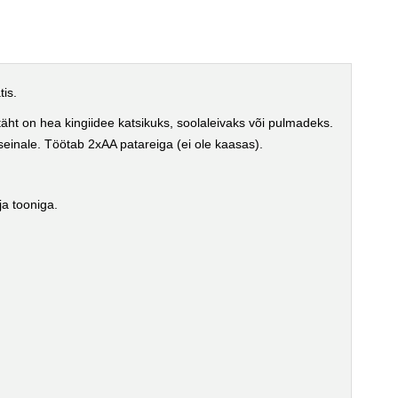
is.
äht on hea kingiidee katsikuks, soolaleivaks või pulmadeks.
einale. Töötab 2xAA patareiga (ei ole kaasas).
ja tooniga.