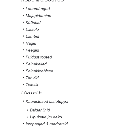
Lauamängud
Majapidamine
Küünlad
Lastele
Lambid
Nagid
Peeglid
Puidust tooted
Seinakellad
Seinakleebised
Tahvlid
Tekstiil
LASTELE
Kaunistused lastetuppa
Baldahiinid
Lipuketid jm deko
Istepadjad & madratsid