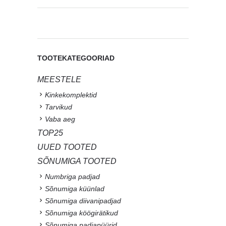
TOOTEKATEGOORIAD
MEESTELE
Kinkekomplektid
Tarvikud
Vaba aeg
TOP25
UUED TOOTED
SÕNUMIGA TOOTED
Numbriga padjad
Sõnumiga küünlad
Sõnumiga diivanipadjad
Sõnumiga köögirätikud
Sõnumiga padjapüürid