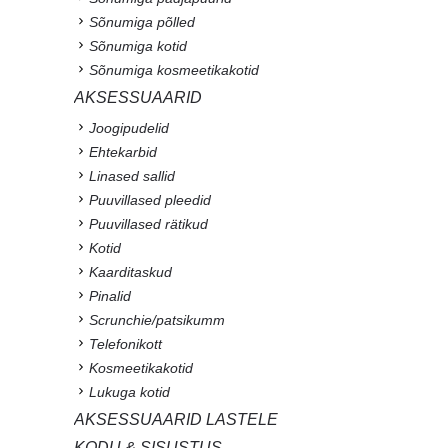
Sõnumiga põlled
Sõnumiga kotid
Sõnumiga kosmeetikakotid
AKSESSUAARID
Joogipudelid
Ehtekarbid
Linased sallid
Puuvillased pleedid
Puuvillased rätikud
Kotid
Kaarditaskud
Pinalid
Scrunchie/patsikumm
Telefonikott
Kosmeetikakotid
Lukuga kotid
AKSESSUAARID LASTELE
KODU & SISUSTUS