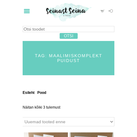
TAG: MAALIMISKOMPLEKT
PUIDUST
Esileht
/
Pood
/ Tooted siltidega “maalimiskomplekt
puidust”
Näitan kõiki 3 tulemust