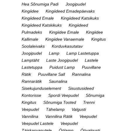
Hea Sõnumiga Padi
Joogipudel
Kingiidee
Kingiideed Emadepäevaks
Kingiideed Emale
Kingiideed Katsikuks
Kingiideed Katskikuks
Kingiideed
Pulmadeks
Kingiidee Emale
Kingiidee
Kallimale
Kingiidee Vanaemale
Kingitus
Soolaleivaks
Korduvkasutatav
Joogipudel
Lamp
Lamp Lastetuppa
Lamptäht
Laste Joogipudel
Lastele
Lastetuppa
Puidust Lamp
Puuvillane
Rätik
Puuvillane Sall
Rannalina
Rannarätik
Saunalina
Sisekujunduselement
Sisustusideed
Kontorisse
Spordi Veepudel
Sõnumiga
Kingitus
Sõnumiga Tooted
Trenni
Veepudel
Tähelamp
Valgusti
Vannilina
Vannilina Rätik
Veepudel
Veepudel Lastele
Veepudel
Täiskasvanutele
Öölamp
Öövalgusti