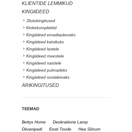
KLIENTIDE LEMMIKUD
KINGIIDEED
Jõulukingitused
Kinkekomplektid
Kingiideed emadepäevaks
Kingiideed katsikuks
Kingiideed lastele
Kingiideed meestele
Kingiideed naistele
Kingiideed pulmadeks
Kingiideed soolaleivaks
ÄRIKINGITUSED
TEEMAD
Bettys Home
Deokratiivne Lamp
Diivanipadi
Eesti Toode
Hea Sõnum