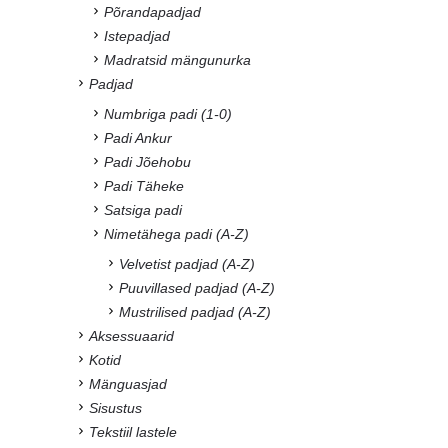
Põrandapadjad
Istepadjad
Madratsid mängunurka
Padjad
Numbriga padi (1-0)
Padi Ankur
Padi Jõehobu
Padi Täheke
Satsiga padi
Nimetähega padi (A-Z)
Velvetist padjad (A-Z)
Puuvillased padjad (A-Z)
Mustrilised padjad (A-Z)
Aksessuaarid
Kotid
Mänguasjad
Sisustus
Tekstiil lastele