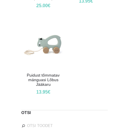
13.95
€
25.00
€
Puidust tõmmatav
mänguasi Lõbus
Jääkaru
13.95
€
OTSI