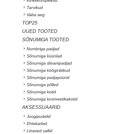
Kinkekomplektid
Tarvikud
Vaba aeg
TOP25
UUED TOOTED
SÕNUMIGA TOOTED
Numbriga padjad
Sõnumiga küünlad
Sõnumiga diivanipadjad
Sõnumiga köögirätikud
Sõnumiga padjapüürid
Sõnumiga põlled
Sõnumiga kotid
Sõnumiga kosmeetikakotid
AKSESSUAARID
Joogipudelid
Ehtekarbid
Linased sallid