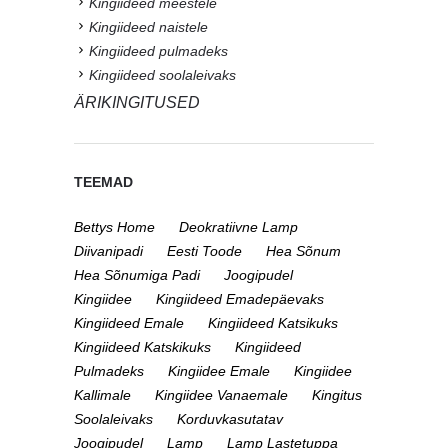
Kingiideed meestele
Kingiideed naistele
Kingiideed pulmadeks
Kingiideed soolaleivaks
ÄRIKINGITUSED
TEEMAD
Bettys Home
Deokratiivne Lamp
Diivanipadi
Eesti Toode
Hea Sõnum
Hea Sõnumiga Padi
Joogipudel
Kingiidee
Kingiideed Emadepäevaks
Kingiideed Emale
Kingiideed Katsikuks
Kingiideed Katskikuks
Kingiideed
Pulmadeks
Kingiidee Emale
Kingiidee
Kallimale
Kingiidee Vanaemale
Kingitus
Soolaleivaks
Korduvkasutatav
Joogipudel
Lamp
Lamp Lastetuppa