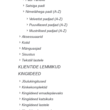
Satsiga padi
Nimetähega padi (A-Z)
Velvetist padjad (A-Z)
Puuvillased padjad (A-Z)
Mustrilised padjad (A-Z)
Aksessuaarid
Kotid
Mänguasjad
Sisustus
Tekstiil lastele
KLIENTIDE LEMMIKUD
KINGIIDEED
Jõulukingitused
Kinkekomplektid
Kingiideed emadepäevaks
Kingiideed katsikuks
Kingiideed lastele