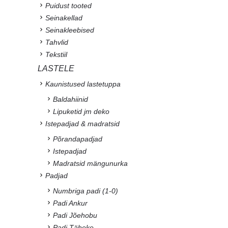
Puidust tooted
Seinakellad
Seinakleebised
Tahvlid
Tekstiil
LASTELE
Kaunistused lastetuppa
Baldahiinid
Lipuketid jm deko
Istepadjad & madratsid
Põrandapadjad
Istepadjad
Madratsid mängunurka
Padjad
Numbriga padi (1-0)
Padi Ankur
Padi Jõehobu
Padi Täheke