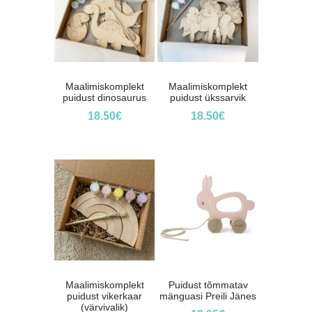
Maalimiskomplekt
Maalimiskomplekt
puidust dinosaurus
puidust ükssarvik
18.50
€
18.50
€
Maalimiskomplekt
Puidust tõmmatav
puidust vikerkaar
mänguasi Preili Jänes
(värvivalik)