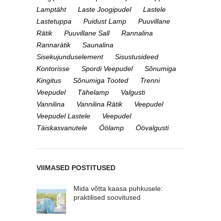
Lamptäht
Laste Joogipudel
Lastele
Lastetuppa
Puidust Lamp
Puuvillane
Rätik
Puuvillane Sall
Rannalina
Rannarätik
Saunalina
Sisekujunduselement
Sisustusideed
Kontorisse
Spordi Veepudel
Sõnumiga
Kingitus
Sõnumiga Tooted
Trenni
Veepudel
Tähelamp
Valgusti
Vannilina
Vannilina Rätik
Veepudel
Veepudel Lastele
Veepudel
Täiskasvanutele
Öölamp
Öövalgusti
VIIMASED POSTITUSED
Mida võtta kaasa puhkusele:
praktilised soovitused