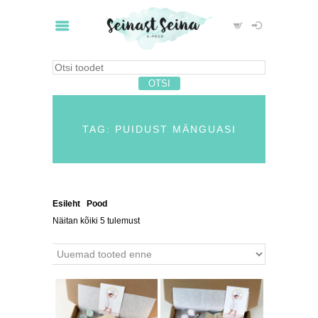
TAG: PUIDUST MÄNGUASI
Esileht
/
Pood
/ Tooted siltidega “puidust mänguasi”
Näitan kõiki 5 tulemust