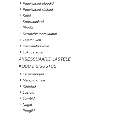
Puuvillased pleedid
Puuvillased rätikud
Kotid
Kaarditaskud
Pinalid
Scrunchie/patsikumm
Telefonikott
Kosmeetikakotid
Lukuga kotid
AKSESSUAARID LASTELE
KODU & SISUSTUS
Lauamängud
Majapidamine
Küünlad
Lastele
Lambid
Nagid
Peeglid