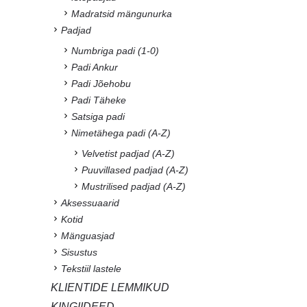
Madratsid mängunurka
Padjad
Numbriga padi (1-0)
Padi Ankur
Padi Jõehobu
Padi Täheke
Satsiga padi
Nimetähega padi (A-Z)
Velvetist padjad (A-Z)
Puuvillased padjad (A-Z)
Mustrilised padjad (A-Z)
Aksessuaarid
Kotid
Mänguasjad
Sisustus
Tekstiil lastele
KLIENTIDE LEMMIKUD
KINGIIDEED