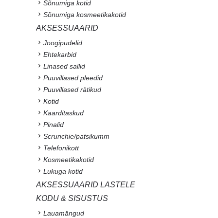
Sõnumiga kotid
Sõnumiga kosmeetikakotid
AKSESSUAARID
Joogipudelid
Ehtekarbid
Linased sallid
Puuvillased pleedid
Puuvillased rätikud
Kotid
Kaarditaskud
Pinalid
Scrunchie/patsikumm
Telefonikott
Kosmeetikakotid
Lukuga kotid
AKSESSUAARID LASTELE
KODU & SISUSTUS
Lauamängud