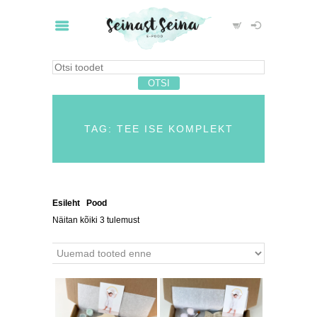
TAG: TEE ISE KOMPLEKT
Esileht
/
Pood
/ Tooted siltidega “tee ise komplekt”
Näitan kõiki 3 tulemust