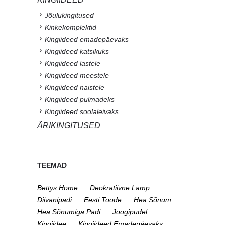
Jõulukingitused
Kinkekomplektid
Kingiideed emadepäevaks
Kingiideed katsikuks
Kingiideed lastele
Kingiideed meestele
Kingiideed naistele
Kingiideed pulmadeks
Kingiideed soolaleivaks
ÄRIKINGITUSED
TEEMAD
Bettys Home
Deokratiivne Lamp
Diivanipadi
Eesti Toode
Hea Sõnum
Hea Sõnumiga Padi
Joogipudel
Kingiidee
Kingiideed Emadepäevaks