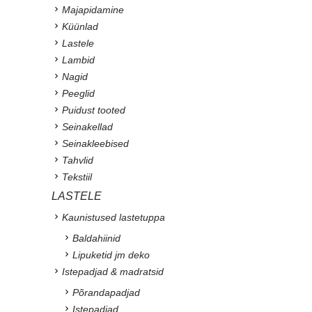
Majapidamine
Küünlad
Lastele
Lambid
Nagid
Peeglid
Puidust tooted
Seinakellad
Seinakleebised
Tahvlid
Tekstiil
LASTELE
Kaunistused lastetuppa
Baldahiinid
Lipuketid jm deko
Istepadjad & madratsid
Põrandapadjad
Istepadjad