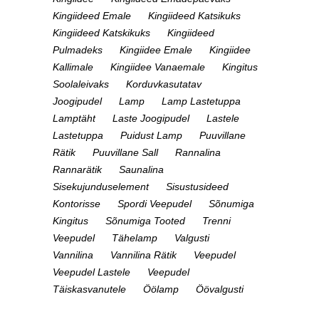
Kingiideed Emale
Kingiideed Katsikuks
Kingiideed Katskikuks
Kingiideed
Pulmadeks
Kingiidee Emale
Kingiidee
Kallimale
Kingiidee Vanaemale
Kingitus
Soolaleivaks
Korduvkasutatav
Joogipudel
Lamp
Lamp Lastetuppa
Lamptäht
Laste Joogipudel
Lastele
Lastetuppa
Puidust Lamp
Puuvillane
Rätik
Puuvillane Sall
Rannalina
Rannarätik
Saunalina
Sisekujunduselement
Sisustusideed
Kontorisse
Spordi Veepudel
Sõnumiga
Kingitus
Sõnumiga Tooted
Trenni
Veepudel
Tähelamp
Valgusti
Vannilina
Vannilina Rätik
Veepudel
Veepudel Lastele
Veepudel
Täiskasvanutele
Öölamp
Öövalgusti