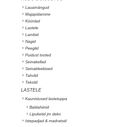
Lauamängud
Majapidamine
Küünlad
Lastele
Lambid
Nagid
Peeglid
Puidust tooted
Seinakellad
Seinakleebised
Tahvlid
Tekstiil
LASTELE
Kaunistused lastetuppa
Baldahiinid
Lipuketid jm deko
Istepadjad & madratsid