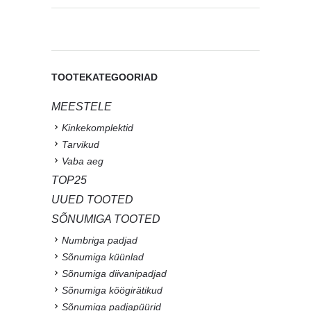
TOOTEKATEGOORIAD
MEESTELE
Kinkekomplektid
Tarvikud
Vaba aeg
TOP25
UUED TOOTED
SÕNUMIGA TOOTED
Numbriga padjad
Sõnumiga küünlad
Sõnumiga diivanipadjad
Sõnumiga köögirätikud
Sõnumiga padjapüürid