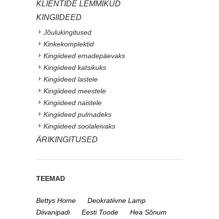
KLIENTIDE LEMMIKUD
KINGIIDEED
Jõulukingitused
Kinkekomplektid
Kingiideed emadepäevaks
Kingiideed katsikuks
Kingiideed lastele
Kingiideed meestele
Kingiideed naistele
Kingiideed pulmadeks
Kingiideed soolaleivaks
ÄRIKINGITUSED
TEEMAD
Bettys Home
Deokratiivne Lamp
Diivanipadi
Eesti Toode
Hea Sõnum