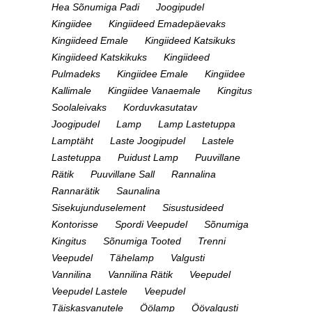
Hea Sõnumiga Padi
Joogipudel
Kingiidee
Kingiideed Emadepäevaks
Kingiideed Emale
Kingiideed Katsikuks
Kingiideed Katskikuks
Kingiideed
Pulmadeks
Kingiidee Emale
Kingiidee
Kallimale
Kingiidee Vanaemale
Kingitus
Soolaleivaks
Korduvkasutatav
Joogipudel
Lamp
Lamp Lastetuppa
Lamptäht
Laste Joogipudel
Lastele
Lastetuppa
Puidust Lamp
Puuvillane
Rätik
Puuvillane Sall
Rannalina
Rannarätik
Saunalina
Sisekujunduselement
Sisustusideed
Kontorisse
Spordi Veepudel
Sõnumiga
Kingitus
Sõnumiga Tooted
Trenni
Veepudel
Tähelamp
Valgusti
Vannilina
Vannilina Rätik
Veepudel
Veepudel Lastele
Veepudel
Täiskasvanutele
Öölamp
Öövalgusti