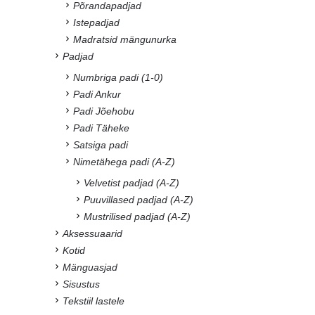
Põrandapadjad
Istepadjad
Madratsid mängunurka
Padjad
Numbriga padi (1-0)
Padi Ankur
Padi Jõehobu
Padi Täheke
Satsiga padi
Nimetähega padi (A-Z)
Velvetist padjad (A-Z)
Puuvillased padjad (A-Z)
Mustrilised padjad (A-Z)
Aksessuaarid
Kotid
Mänguasjad
Sisustus
Tekstiil lastele