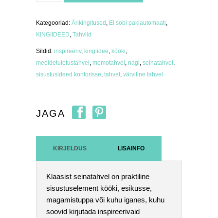
memotahvel
"wood"
kogus
Kategooriad:
Ärikingitused
,
Ei sobi pakiautomaati
,
KINGIIDEED
,
Tahvlid
Sildid:
inspireeriv
,
kingiidee
,
kööki
,
meeldetuletustahvel
,
memotahvel
,
nagi
,
seinatahvel
,
sisustusideed kontorisse
,
tahvel
,
värviline tahvel
JAGA
KIRJELDUS
LISAINFO
Klaasist seinatahvel on praktiline
sisustuselement kööki, esikusse,
magamistuppa või kuhu iganes, kuhu
soovid kirjutada inspireerivaid