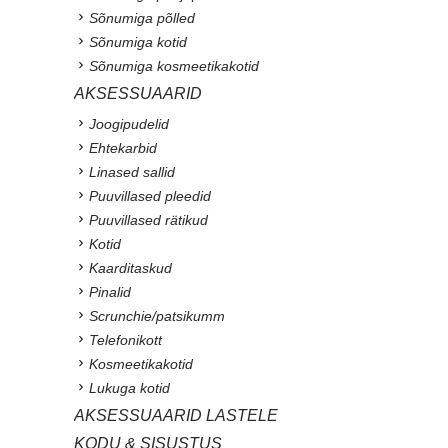
Sõnumiga põlled
Sõnumiga kotid
Sõnumiga kosmeetikakotid
AKSESSUAARID
Joogipudelid
Ehtekarbid
Linased sallid
Puuvillased pleedid
Puuvillased rätikud
Kotid
Kaarditaskud
Pinalid
Scrunchie/patsikumm
Telefonikott
Kosmeetikakotid
Lukuga kotid
AKSESSUAARID LASTELE
KODU & SISUSTUS