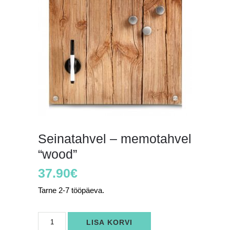
Seinatahvel – memotahvel
“wood”
37.90
€
Tarne 2-7 tööpäeva.
Seinatahvel
LISA KORVI
-