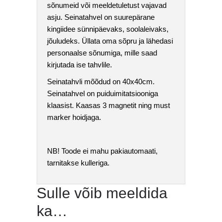
sõnumeid või meeldetuletust vajavad
asju. Seinatahvel on suurepärane
kingiidee sünnipäevaks, soolaleivaks,
jõuludeks. Üllata oma sõpru ja lähedasi
personaalse sõnumiga, mille saad
kirjutada ise tahvlile.
Seinatahvli mõõdud on 40x40cm.
Seinatahvel on puiduimitatsiooniga
klaasist. Kaasas 3 magnetit ning must
marker hoidjaga.
NB! Toode ei mahu pakiautomaati,
tarnitakse kulleriga.
Sulle võib meeldida
ka…