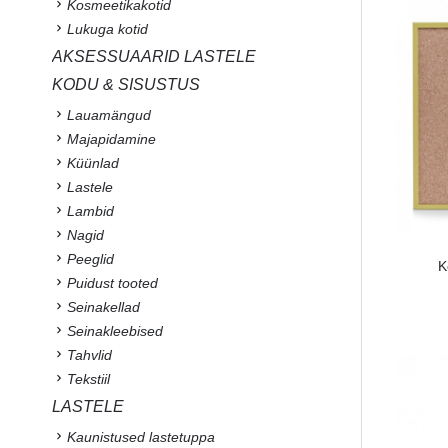
Kosmeetikakotid
Lukuga kotid
AKSESSUAARID LASTELE
KODU & SISUSTUS
Lauamängud
Majapidamine
Küünlad
Lastele
Lambid
Nagid
Peeglid
K
Puidust tooted
Seinakellad
Seinakleebised
Tahvlid
Tekstiil
LASTELE
Kaunistused lastetuppa