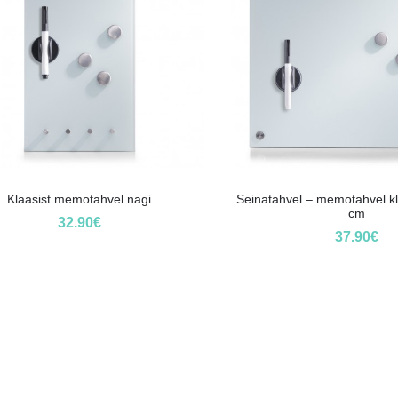
Klaasist memotahvel nagi
Seinatahvel – memotahvel kl
cm
32.90
€
37.90
€