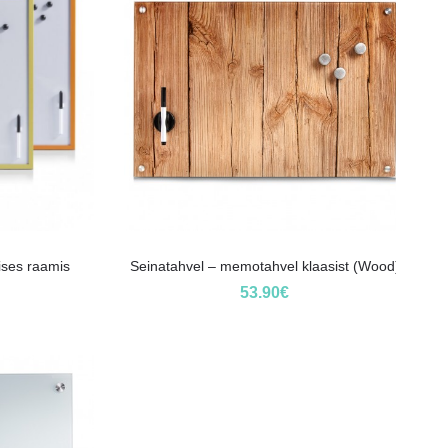
ises raamis
Seinatahvel – memotahvel klaasist (Wood)
53.90
€