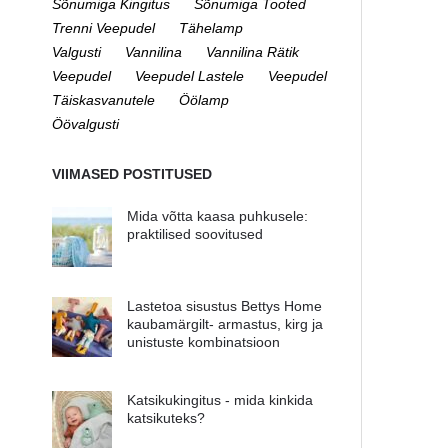
Sõnumiga Kingitus
Sõnumiga Tooted
Trenni Veepudel
Tähelamp
Valgusti
Vannilina
Vannilina Rätik
Veepudel
Veepudel Lastele
Veepudel
Täiskasvanutele
Öölamp
Öövalgusti
VIIMASED POSTITUSED
Mida võtta kaasa puhkusele:
praktilised soovitused
Lastetoa sisustus Bettys Home
kaubamärgilt- armastus, kirg ja
unistuste kombinatsioon
Katsikukingitus - mida kinkida
katsikuteks?