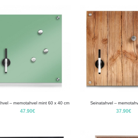
ahvel – memotahvel mint 60 x 40 cm
Seinatahvel – memotahv
47.90
€
37.90
€