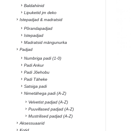
Baldahiinid
Lipuketid jm deko
Istepadjad & madratsid
Põrandapadjad
Istepadjad
Madratsid mängunurka
Padjad
Numbriga padi (1-0)
Padi Ankur
Padi Jõehobu
Padi Täheke
Satsiga padi
Nimetähega padi (A-Z)
Velvetist padjad (A-Z)
Puuvillased padjad (A-Z)
Mustrilised padjad (A-Z)
Aksessuaarid
Kotid