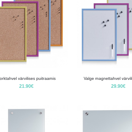
orktahvel värvilises puitraamis
Valge magnettahvel värvil
21.90
€
29.90
€