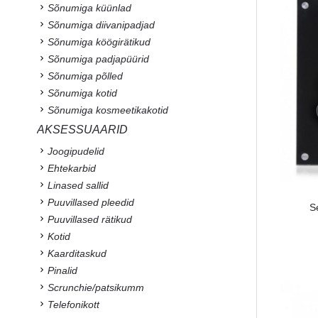
Sõnumiga küünlad
Sõnumiga diivanipadjad
Sõnumiga köögirätikud
Sõnumiga padjapüürid
Sõnumiga põlled
Sõnumiga kotid
Sõnumiga kosmeetikakotid
AKSESSUAARID
Joogipudelid
Ehtekarbid
Linased sallid
Puuvillased pleedid
S
Puuvillased rätikud
Kotid
Kaarditaskud
Pinalid
Scrunchie/patsikumm
Telefonikott