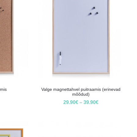
amis
Valge magnettahvel puitraamis (erinevad
mõõdud)
29.90
€
–
39.90
€