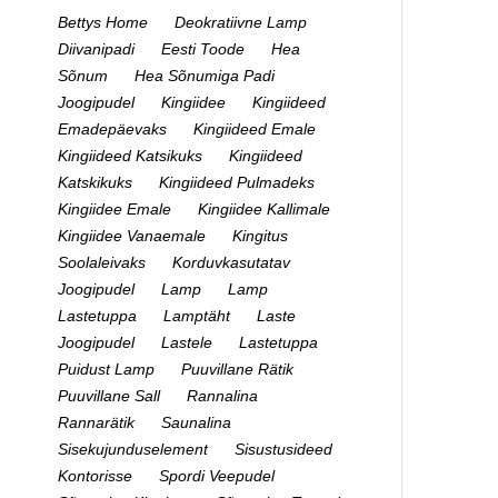
Bettys Home
Deokratiivne Lamp
Diivanipadi
Eesti Toode
Hea
Sõnum
Hea Sõnumiga Padi
Joogipudel
Kingiidee
Kingiideed
Emadepäevaks
Kingiideed Emale
Kingiideed Katsikuks
Kingiideed
Katskikuks
Kingiideed Pulmadeks
Kingiidee Emale
Kingiidee Kallimale
Kingiidee Vanaemale
Kingitus
Soolaleivaks
Korduvkasutatav
Joogipudel
Lamp
Lamp
Lastetuppa
Lamptäht
Laste
Joogipudel
Lastele
Lastetuppa
Puidust Lamp
Puuvillane Rätik
Puuvillane Sall
Rannalina
Rannarätik
Saunalina
Sisekujunduselement
Sisustusideed
Kontorisse
Spordi Veepudel