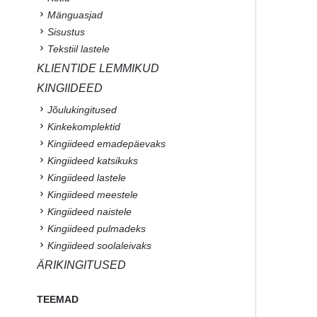
Mänguasjad
Sisustus
Tekstiil lastele
KLIENTIDE LEMMIKUD
KINGIIDEED
Jõulukingitused
Kinkekomplektid
Kingiideed emadepäevaks
Kingiideed katsikuks
Kingiideed lastele
Kingiideed meestele
Kingiideed naistele
Kingiideed pulmadeks
Kingiideed soolaleivaks
ÄRIKINGITUSED
TEEMAD