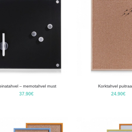
einatahvel – memotahvel must
Korktahvel puitra
37.90
€
24.90
€