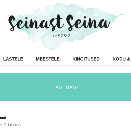
LASTELE
MEESTELE
KINGITUSED
KODU &
TAG: NAGI
ood
/ Tooted siltidega “nagi”
ki 11 tulemust