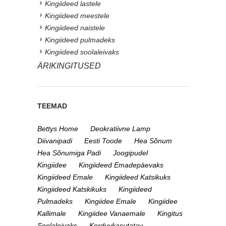
Kingiideed lastele
Kingiideed meestele
Kingiideed naistele
Kingiideed pulmadeks
Kingiideed soolaleivaks
ÄRIKINGITUSED
TEEMAD
Bettys Home
Deokratiivne Lamp
Diivanipadi
Eesti Toode
Hea Sõnum
Hea Sõnumiga Padi
Joogipudel
Kingiidee
Kingiideed Emadepäevaks
Kingiideed Emale
Kingiideed Katsikuks
Kingiideed Katskikuks
Kingiideed
Pulmadeks
Kingiidee Emale
Kingiidee
Kallimale
Kingiidee Vanaemale
Kingitus
Soolaleivaks
Korduvkasutatav