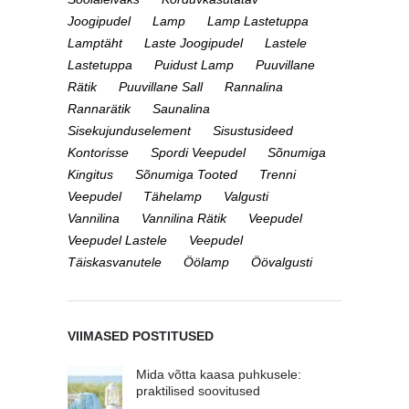
Joogipudel
Lamp
Lamp Lastetuppa
Lamptäht
Laste Joogipudel
Lastele
Lastetuppa
Puidust Lamp
Puuvillane
Rätik
Puuvillane Sall
Rannalina
Rannarätik
Saunalina
Sisekujunduselement
Sisustusideed
Kontorisse
Spordi Veepudel
Sõnumiga
Kingitus
Sõnumiga Tooted
Trenni
Veepudel
Tähelamp
Valgusti
Vannilina
Vannilina Rätik
Veepudel
Veepudel Lastele
Veepudel
Täiskasvanutele
Öölamp
Öövalgusti
VIIMASED POSTITUSED
Mida võtta kaasa puhkusele:
praktilised soovitused