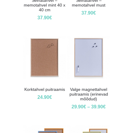
Seinatahvel –
Seinatahvel –
memotahvel mint 40 x
memotahvel must
40 cm
37.90
€
37.90
€
Korktahvel puitraamis
Valge magnettahvel
puitraamis (erinevad
24.90
€
mõõdud)
29.90
€
–
39.90
€