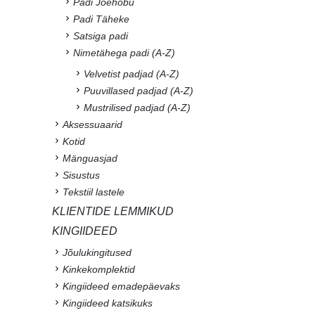
Padi Jõehobu
Padi Täheke
Satsiga padi
Nimetähega padi (A-Z)
Velvetist padjad (A-Z)
Puuvillased padjad (A-Z)
Mustrilised padjad (A-Z)
Aksessuaarid
Kotid
Mänguasjad
Sisustus
Tekstiil lastele
KLIENTIDE LEMMIKUD
KINGIIDEED
Jõulukingitused
Kinkekomplektid
Kingiideed emadepäevaks
Kingiideed katsikuks