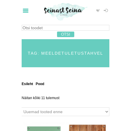
TAG: MEELDETULETUSTAHVEL
Esileht
/
Pood
/ Tooted siltidega
“meeldetuletustahvel”
Näitan kõiki 11 tulemust