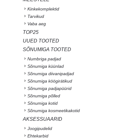
Kinkekomplektid
Tarvikud
Vaba aeg
TOP25
UUED TOOTED
SÕNUMIGA TOOTED
Numbriga padjad
Sõnumiga küünlad
Sõnumiga diivanipadjad
Sõnumiga köögirätikud
Sõnumiga padjapüürid
Sõnumiga põlled
Sõnumiga kotid
Sõnumiga kosmeetikakotid
AKSESSUAARID
Joogipudelid
Ehtekarbid