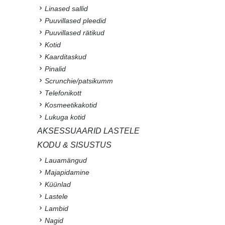
Linased sallid
Puuvillased pleedid
Puuvillased rätikud
Kotid
Kaarditaskud
Pinalid
Scrunchie/patsikumm
Telefonikott
Kosmeetikakotid
Lukuga kotid
AKSESSUAARID LASTELE
KODU & SISUSTUS
Lauamängud
Majapidamine
Küünlad
Lastele
Lambid
Nagid