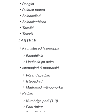
Peeglid
Puidust tooted
Seinakellad
Seinakleebised
Tahvlid
Tekstiil
LASTELE
Kaunistused lastetuppa
Baldahiinid
Lipuketid jm deko
Istepadjad & madratsid
Põrandapadjad
Istepadjad
Madratsid mängunurka
Padjad
Numbriga padi (1-0)
Padi Ankur