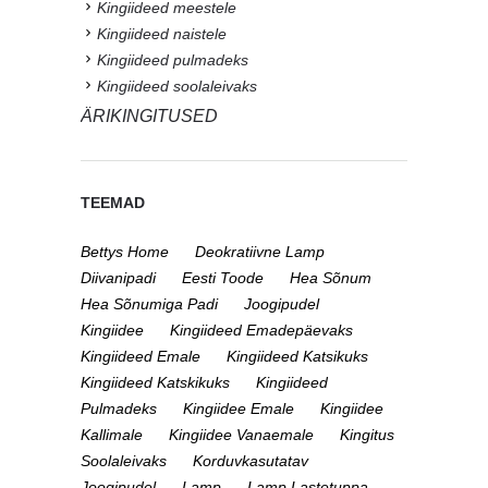
Kingiideed meestele
Kingiideed naistele
Kingiideed pulmadeks
Kingiideed soolaleivaks
ÄRIKINGITUSED
TEEMAD
Bettys Home
Deokratiivne Lamp
Diivanipadi
Eesti Toode
Hea Sõnum
Hea Sõnumiga Padi
Joogipudel
Kingiidee
Kingiideed Emadepäevaks
Kingiideed Emale
Kingiideed Katsikuks
Kingiideed Katskikuks
Kingiideed
Pulmadeks
Kingiidee Emale
Kingiidee
Kallimale
Kingiidee Vanaemale
Kingitus
Soolaleivaks
Korduvkasutatav
Joogipudel
Lamp
Lamp Lastetuppa