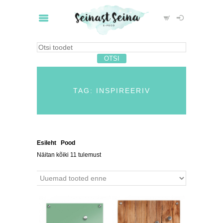
TAG: INSPIREERIV
Esileht
/
Pood
/ Tooted siltidega “inspireeriv”
Näitan kõiki 11 tulemust