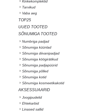
Kinkekomplektid
Tarvikud
Vaba aeg
TOP25
UUED TOOTED
SÕNUMIGA TOOTED
Numbriga padjad
Sõnumiga küünlad
Sõnumiga diivanipadjad
Sõnumiga köögirätikud
Sõnumiga padjapüürid
Sõnumiga põlled
Sõnumiga kotid
Sõnumiga kosmeetikakotid
AKSESSUAARID
Joogipudelid
Ehtekarbid
Linased sallid