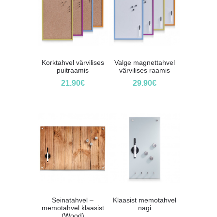
Korktahvel värvilises
Valge magnettahvel
puitraamis
värvilises raamis
21.90
€
29.90
€
Seinatahvel –
Klaasist memotahvel
memotahvel klaasist
nagi
(Wood)