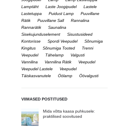
Lamptäht
Laste Joogipudel
Lastele
Lastetuppa
Puidust Lamp
Puuvillane
Rätik
Puuvillane Sall
Rannalina
Rannarätik
Saunalina
Sisekujunduselement
Sisustusideed
Kontorisse
Spordi Veepudel
Sõnumiga
Kingitus
Sõnumiga Tooted
Trenni
Veepudel
Tähelamp
Valgusti
Vannilina
Vannilina Rätik
Veepudel
Veepudel Lastele
Veepudel
Täiskasvanutele
Öölamp
Öövalgusti
VIIMASED POSTITUSED
Mida võtta kaasa puhkusele:
praktilised soovitused