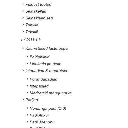
Puidust tooted
Seinakellad
Seinakleebised
Tahvlid
Tekstiil
LASTELE
Kaunistused lastetuppa
Baldahiinid
Lipuketid jm deko
Istepadjad & madratsid
Põrandapadjad
Istepadjad
Madratsid mängunurka
Padjad
Numbriga padi (1-0)
Padi Ankur
Padi Jõehobu