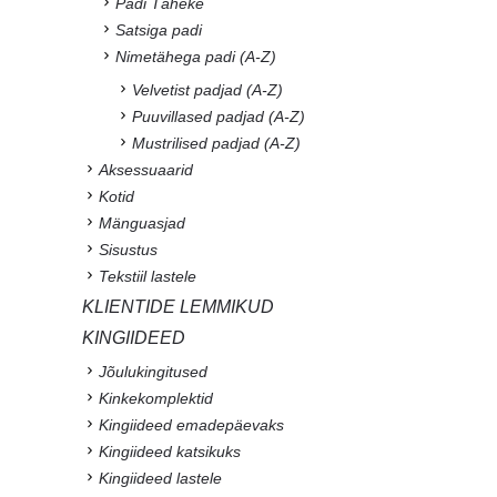
Padi Täheke
Satsiga padi
Nimetähega padi (A-Z)
Velvetist padjad (A-Z)
Puuvillased padjad (A-Z)
Mustrilised padjad (A-Z)
Aksessuaarid
Kotid
Mänguasjad
Sisustus
Tekstiil lastele
KLIENTIDE LEMMIKUD
KINGIIDEED
Jõulukingitused
Kinkekomplektid
Kingiideed emadepäevaks
Kingiideed katsikuks
Kingiideed lastele