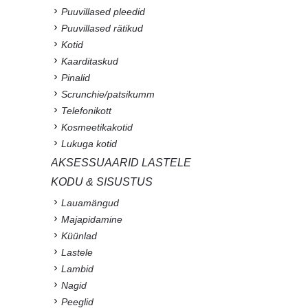
Puuvillased pleedid
Puuvillased rätikud
Kotid
Kaarditaskud
Pinalid
Scrunchie/patsikumm
Telefonikott
Kosmeetikakotid
Lukuga kotid
AKSESSUAARID LASTELE
KODU & SISUSTUS
Lauamängud
Majapidamine
Küünlad
Lastele
Lambid
Nagid
Peeglid