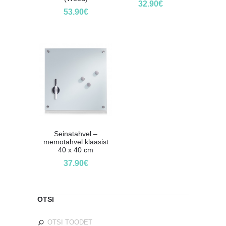
32.90
€
53.90
€
Seinatahvel –
memotahvel klaasist
40 x 40 cm
37.90
€
OTSI