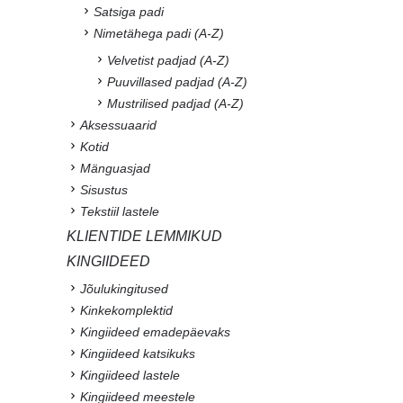
Satsiga padi
Nimetähega padi (A-Z)
Velvetist padjad (A-Z)
Puuvillased padjad (A-Z)
Mustrilised padjad (A-Z)
Aksessuaarid
Kotid
Mänguasjad
Sisustus
Tekstiil lastele
KLIENTIDE LEMMIKUD
KINGIIDEED
Jõulukingitused
Kinkekomplektid
Kingiideed emadepäevaks
Kingiideed katsikuks
Kingiideed lastele
Kingiideed meestele