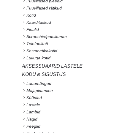
Puuvillased pleedid
Puuvillased rätikud
Kotid
Kaarditaskud
Pinalid
Scrunchie/patsikumm
Telefonikott
Kosmeetikakotid
Lukuga kotid
AKSESSUAARID LASTELE
KODU & SISUSTUS
Lauamängud
Majapidamine
Küünlad
Lastele
Lambid
Nagid
Peeglid