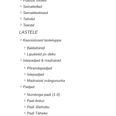
Puidust tooted
Seinakellad
Seinakleebised
Tahvlid
Tekstiil
LASTELE
Kaunistused lastetuppa
Baldahiinid
Lipuketid jm deko
Istepadjad & madratsid
Põrandapadjad
Istepadjad
Madratsid mängunurka
Padjad
Numbriga padi (1-0)
Padi Ankur
Padi Jõehobu
Padi Täheke