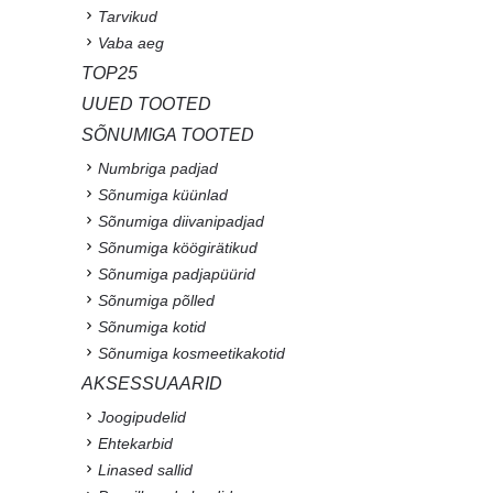
Tarvikud
Vaba aeg
TOP25
UUED TOOTED
SÕNUMIGA TOOTED
Numbriga padjad
Sõnumiga küünlad
Sõnumiga diivanipadjad
Sõnumiga köögirätikud
Sõnumiga padjapüürid
Sõnumiga põlled
Sõnumiga kotid
Sõnumiga kosmeetikakotid
AKSESSUAARID
Joogipudelid
Ehtekarbid
Linased sallid