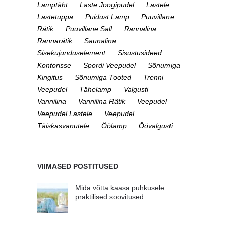
Lamptäht
Laste Joogipudel
Lastele
Lastetuppa
Puidust Lamp
Puuvillane
Rätik
Puuvillane Sall
Rannalina
Rannarätik
Saunalina
Sisekujunduselement
Sisustusideed
Kontorisse
Spordi Veepudel
Sõnumiga
Kingitus
Sõnumiga Tooted
Trenni
Veepudel
Tähelamp
Valgusti
Vannilina
Vannilina Rätik
Veepudel
Veepudel Lastele
Veepudel
Täiskasvanutele
Öölamp
Öövalgusti
VIIMASED POSTITUSED
Mida võtta kaasa puhkusele:
praktilised soovitused