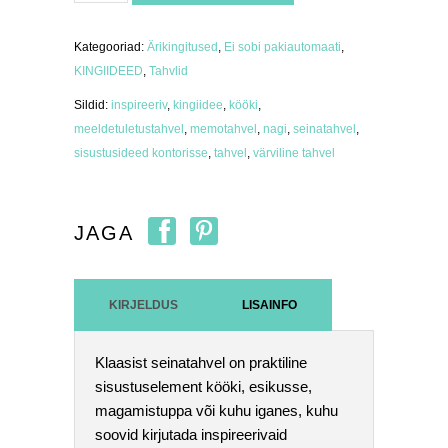
memotahvel
mint
40
x
Kategooriad:
Ärikingitused
,
Ei sobi pakiautomaati
,
40
cm
KINGIIDEED
,
Tahvlid
kogus
Sildid:
inspireeriv
,
kingiidee
,
kööki
,
meeldetuletustahvel
,
memotahvel
,
nagi
,
seinatahvel
,
sisustusideed kontorisse
,
tahvel
,
värviline tahvel
JAGA
KIRJELDUS
LISAINFO
Klaasist seinatahvel on praktiline
sisustuselement kööki, esikusse,
magamistuppa või kuhu iganes, kuhu
soovid kirjutada inspireerivaid