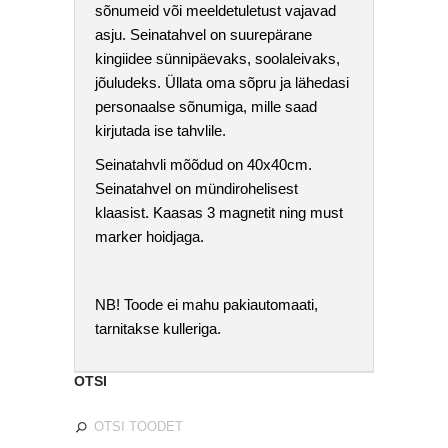
sõnumeid või meeldetuletust vajavad
asju. Seinatahvel on suurepärane
kingiidee sünnipäevaks, soolaleivaks,
jõuludeks. Üllata oma sõpru ja lähedasi
personaalse sõnumiga, mille saad
kirjutada ise tahvlile.
Seinatahvli mõõdud on 40x40cm.
Seinatahvel on mündirohelisest
klaasist. Kaasas 3 magnetit ning must
marker hoidjaga.
NB! Toode ei mahu pakiautomaati,
tarnitakse kulleriga.
OTSI