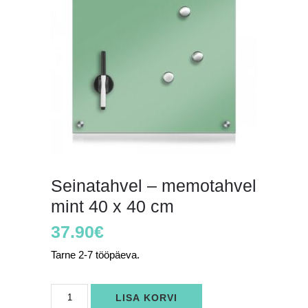
Seinatahvel – memotahvel
mint 40 x 40 cm
37.90
€
Tarne 2-7 tööpäeva.
Seinatahvel
LISA KORVI
-