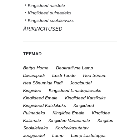
Kingiideed naistele
Kingiideed pulmadeks
Kingiideed soolaleivaks
ÄRIKINGITUSED
TEEMAD
Bettys Home
Deokratiivne Lamp
Diivanipadi
Eesti Toode
Hea Sõnum
Hea Sõnumiga Padi
Joogipudel
Kingiidee
Kingiideed Emadepäevaks
Kingiideed Emale
Kingiideed Katsikuks
Kingiideed Katskikuks
Kingiideed
Pulmadeks
Kingiidee Emale
Kingiidee
Kallimale
Kingiidee Vanaemale
Kingitus
Soolaleivaks
Korduvkasutatav
Joogipudel
Lamp
Lamp Lastetuppa