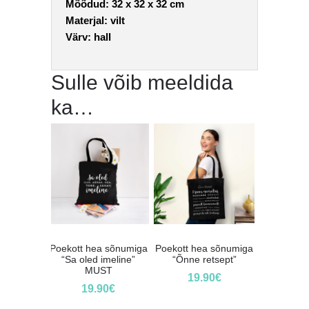
Mõõdud: 32 x 32 x 32 cm
Materjal: vilt
Värv: hall
Sulle võib meeldida
ka…
Poekott hea sõnumiga
Poekott hea sõnumiga
“Sa oled imeline”
“Õnne retsept”
MUST
19.90
€
19.90
€