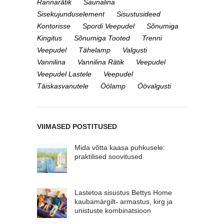
Rannarätik
Saunalina
Sisekujunduselement
Sisustusideed
Kontorisse
Spordi Veepudel
Sõnumiga
Kingitus
Sõnumiga Tooted
Trenni
Veepudel
Tähelamp
Valgusti
Vannilina
Vannilina Rätik
Veepudel
Veepudel Lastele
Veepudel
Täiskasvanutele
Öölamp
Öövalgusti
VIIMASED POSTITUSED
Mida võtta kaasa puhkusele:
praktilised soovitused
Lastetoa sisustus Bettys Home
kaubamärgilt- armastus, kirg ja
unistuste kombinatsioon