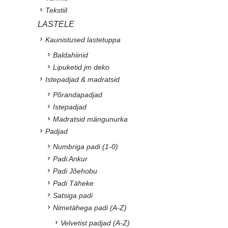
Tekstiil
LASTELE
Kaunistused lastetuppa
Baldahiinid
Lipuketid jm deko
Istepadjad & madratsid
Põrandapadjad
Istepadjad
Madratsid mängunurka
Padjad
Numbriga padi (1-0)
Padi Ankur
Padi Jõehobu
Padi Täheke
Satsiga padi
Nimetähega padi (A-Z)
Velvetist padjad (A-Z)