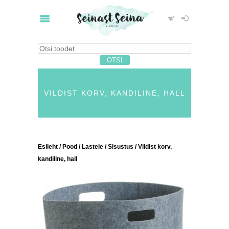
VILDIST KORV, KANDILINE, HALL
Esileht
/
Pood
/
Lastele
/
Sisustus
/ Vildist korv,
kandiline, hall