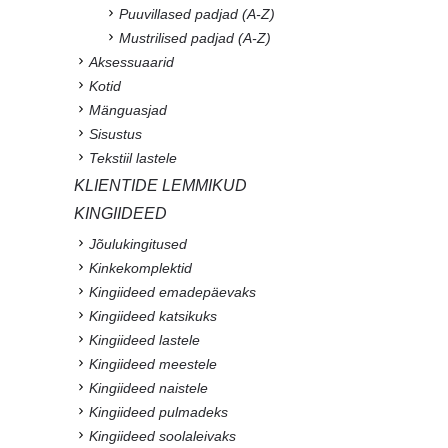
Puuvillased padjad (A-Z)
Mustrilised padjad (A-Z)
Aksessuaarid
Kotid
Mänguasjad
Sisustus
Tekstiil lastele
KLIENTIDE LEMMIKUD
KINGIIDEED
Jõulukingitused
Kinkekomplektid
Kingiideed emadepäevaks
Kingiideed katsikuks
Kingiideed lastele
Kingiideed meestele
Kingiideed naistele
Kingiideed pulmadeks
Kingiideed soolaleivaks