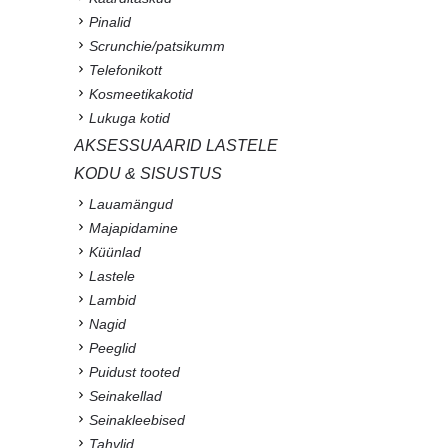
Pinalid
Scrunchie/patsikumm
Telefonikott
Kosmeetikakotid
Lukuga kotid
AKSESSUAARID LASTELE
KODU & SISUSTUS
Lauamängud
Majapidamine
Küünlad
Lastele
Lambid
Nagid
Peeglid
Puidust tooted
Seinakellad
Seinakleebised
Tahvlid