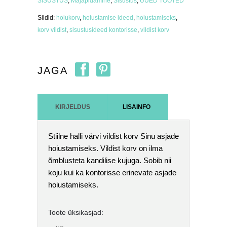
SISUSTUS
,
Majapidamine
,
Sisustus
,
UUED TOOTED
Sildid:
hoiukorv
,
hoiustamise ideed
,
hoiustamiseks
,
korv vildist
,
sisustusideed kontorisse
,
vildist korv
JAGA
KIRJELDUS
LISAINFO
Stiilne halli värvi vildist korv Sinu asjade
hoiustamiseks. Vildist korv on ilma
õmblusteta kandilise kujuga. Sobib nii
koju kui ka kontorisse erinevate asjade
hoiustamiseks.
Toote üksikasjad: