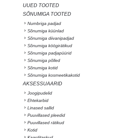
UUED TOOTED
SÕNUMIGA TOOTED
Numbriga padjad
Sõnumiga küünlad
Sõnumiga diivanipadjad
Sõnumiga köögirätikud
Sõnumiga padjapüürid
Sõnumiga põlled
Sõnumiga kotid
Sõnumiga kosmeetikakotid
AKSESSUAARID
Joogipudelid
Ehtekarbid
Linased sallid
Puuvillased pleedid
Puuvillased rätikud
Kotid
Kaarditaskud