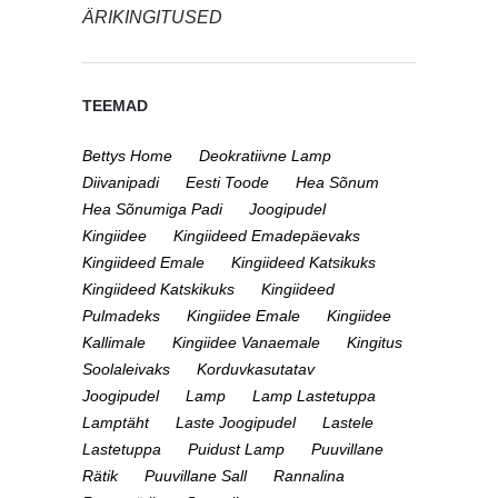
ÄRIKINGITUSED
TEEMAD
Bettys Home
Deokratiivne Lamp
Diivanipadi
Eesti Toode
Hea Sõnum
Hea Sõnumiga Padi
Joogipudel
Kingiidee
Kingiideed Emadepäevaks
Kingiideed Emale
Kingiideed Katsikuks
Kingiideed Katskikuks
Kingiideed
Pulmadeks
Kingiidee Emale
Kingiidee
Kallimale
Kingiidee Vanaemale
Kingitus
Soolaleivaks
Korduvkasutatav
Joogipudel
Lamp
Lamp Lastetuppa
Lamptäht
Laste Joogipudel
Lastele
Lastetuppa
Puidust Lamp
Puuvillane
Rätik
Puuvillane Sall
Rannalina