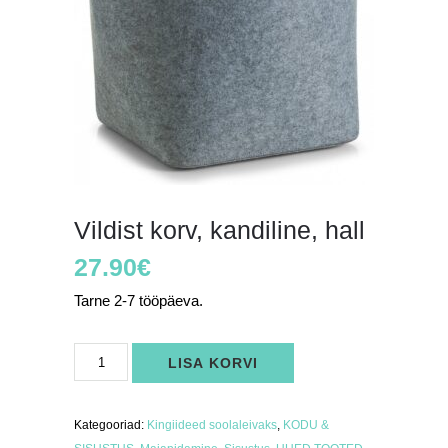
Vildist korv, kandiline, hall
27.90
€
Tarne 2-7 tööpäeva.
Vildist
LISA KORVI
korv,
kandiline,
hall
kogus
Kategooriad:
Kingiideed soolaleivaks
,
KODU &